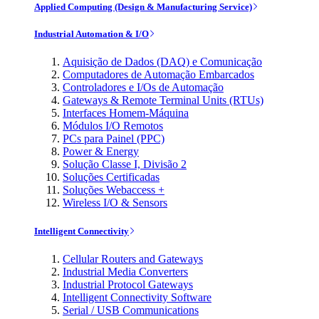
Applied Computing (Design & Manufacturing Service)
Industrial Automation & I/O
Aquisição de Dados (DAQ) e Comunicação
Computadores de Automação Embarcados
Controladores e I/Os de Automação
Gateways & Remote Terminal Units (RTUs)
Interfaces Homem-Máquina
Módulos I/O Remotos
PCs para Painel (PPC)
Power & Energy
Solução Classe I, Divisão 2
Soluções Certificadas
Soluções Webaccess +
Wireless I/O & Sensors
Intelligent Connectivity
Cellular Routers and Gateways
Industrial Media Converters
Industrial Protocol Gateways
Intelligent Connectivity Software
Serial / USB Communications