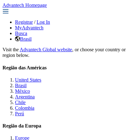
Advantech Homepage
Registrar
/
Log In
MyAdvantech
Busca
Brasil
Visit the
Advantech Global website
, or choose your country or
region below.
Região das Américas
United States
Brasil
México
Argentina
Chile
Colombia
Perú
Região da Europa
Europe