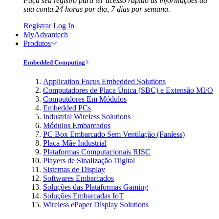
Faça seu registro para ter acesso rápido às informações da
sua conta 24 horas por dia, 7 dias por semana.
Registrar
Log In
MyAdvantech
Produtos
Embedded Computing
Application Focus Embedded Solutions
Computadores de Placa Única (SBC) e Extensão MI/O
Computdores Em Módulos
Embedded PCs
Industrial Wireless Solutions
Módulos Embarcados
PC Box Embarcado Sem Ventilação (Fanless)
Placa-Mãe Industrial
Plataformas Computacionais RISC
Players de Sinalização Digital
Sistemas de Display
Softwares Embarcados
Soluções das Plataformas Gaming
Soluções Embarcadas IoT
Wireless ePaper Display Solutions