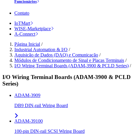
Funcionários
Contato
IoTMart
WISE-Marketplace
A-Connect
Página Inicial
/
Industrial Automation & I/O
/
Aquisição de Dados (DAQ) e Comunicação
/
Módulos de Condicionamento de Sinal e Placas Terminais
/
I/O Wiring Terminal Boards (ADAM-3900 & PCLD Series)
/
I/O Wiring Terminal Boards (ADAM-3900 & PCLD
Series)
ADAM-3909
DB9 DIN-rail Wiring Board
ADAM-39100
100-pin DIN-rail SCSI Wiring Board