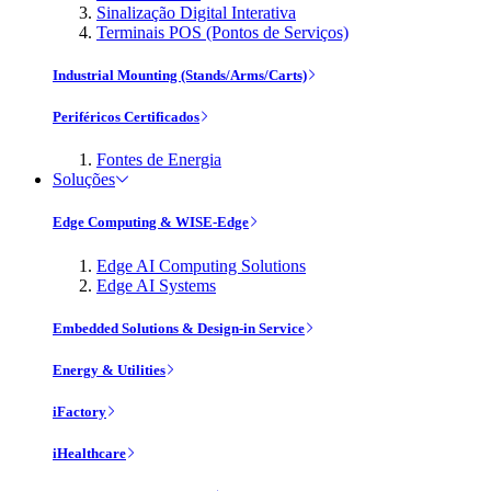
Sinalização Digital Interativa
Terminais POS (Pontos de Serviços)
Industrial Mounting (Stands/Arms/Carts)
Periféricos Certificados
Fontes de Energia
Soluções
Edge Computing & WISE-Edge
Edge AI Computing Solutions
Edge AI Systems
Embedded Solutions & Design-in Service
Energy & Utilities
iFactory
iHealthcare