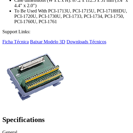
Case dimensions (W x L x H): 87.2 x 112.5 x 51 mm (3.4" x
4.4" x 2.0")
To Be Used With PCI-1713U, PCI-1715U, PCI-1718HDU,
PCI-1720U, PCI-1730U, PCI-1733, PCI-1734, PCI-1750,
PCI-1760U, PCI-1761
Support Links:
Ficha Técnica
Baixar Modelo 3D
Downloads Técnicos
Specifications
General