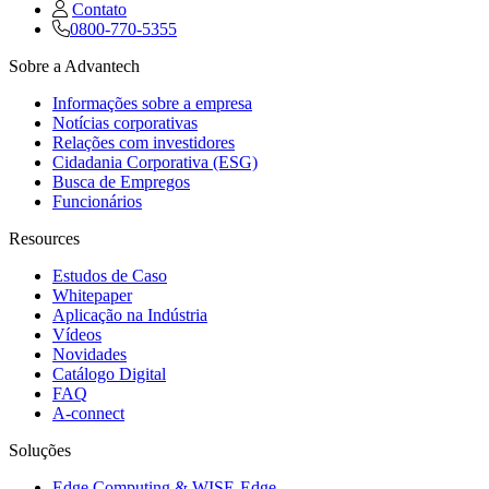
Contato
0800-770-5355
Sobre a Advantech
Informações sobre a empresa
Notícias corporativas
Relações com investidores
Cidadania Corporativa (ESG)
Busca de Empregos
Funcionários
Resources
Estudos de Caso
Whitepaper
Aplicação na Indústria
Vídeos
Novidades
Catálogo Digital
FAQ
A-connect
Soluções
Edge Computing & WISE-Edge