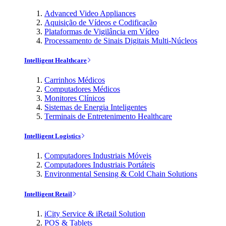
Advanced Video Appliances
Aquisição de Vídeos e Codificação
Plataformas de Vigilância em Vídeo
Processamento de Sinais Digitais Multi-Núcleos
Intelligent Healthcare
Carrinhos Médicos
Computadores Médicos
Monitores Clínicos
Sistemas de Energia Inteligentes
Terminais de Entretenimento Healthcare
Intelligent Logistics
Computadores Industriais Móveis
Computadores Industriais Portáteis
Environmental Sensing & Cold Chain Solutions
Intelligent Retail
iCity Service & iRetail Solution
POS & Tablets