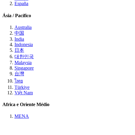
España
Ásia / Pacífico
Australia
中国
India
Indonesia
日本
대한민국
Malaysia
Singapore
台灣
ไทย
Türkiye
Việt Nam
Africa e Oriente Médio
MENA