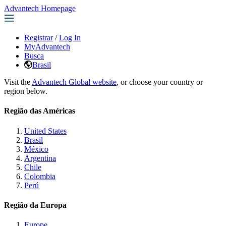
Advantech Homepage
Registrar
/
Log In
MyAdvantech
Busca
Brasil
Visit the
Advantech Global website
, or choose your country or
region below.
Região das Américas
United States
Brasil
México
Argentina
Chile
Colombia
Perú
Região da Europa
Europe