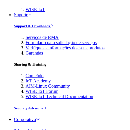
WISE-IoT
Suporte
Support & Downloads
Serviços de RMA
Formulário para solicitação de serviços
Verifique as informações dos seus produtos
Garantias
Sharing & Training
Conteúdo
IoT Academy
AIM-Linux Community
WISE-IoT Forum
WISE-IoT Technical Documentation
Security Advisory
Corporativo