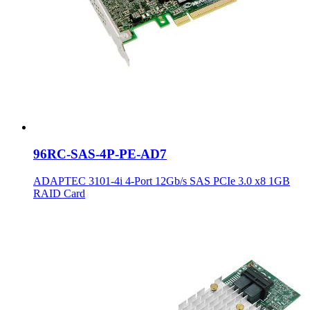
96RC-SAS-4P-PE-AD7
ADAPTEC 3101-4i 4-Port 12Gb/s SAS PCIe 3.0 x8 1GB
RAID Card