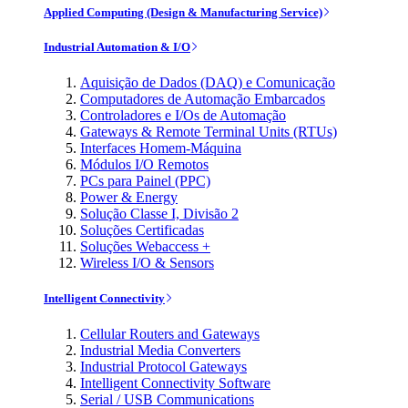
Applied Computing (Design & Manufacturing Service)
Industrial Automation & I/O
Aquisição de Dados (DAQ) e Comunicação
Computadores de Automação Embarcados
Controladores e I/Os de Automação
Gateways & Remote Terminal Units (RTUs)
Interfaces Homem-Máquina
Módulos I/O Remotos
PCs para Painel (PPC)
Power & Energy
Solução Classe I, Divisão 2
Soluções Certificadas
Soluções Webaccess +
Wireless I/O & Sensors
Intelligent Connectivity
Cellular Routers and Gateways
Industrial Media Converters
Industrial Protocol Gateways
Intelligent Connectivity Software
Serial / USB Communications