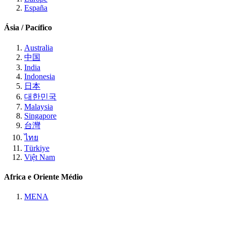
España
Ásia / Pacífico
Australia
中国
India
Indonesia
日本
대한민국
Malaysia
Singapore
台灣
ไทย
Türkiye
Việt Nam
Africa e Oriente Médio
MENA