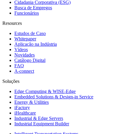
Cidadania Corporativa (ESG)
Busca de Empregos
Funcionários
Resources
Estudos de Caso
Whitepaper
Aplicação na Indústria
Vídeos
Novidades
Catálogo Digital
FAQ
A-connect
Soluções
Edge Computing & WISE-Edge
Embedded Solutions & Design-in Service
Energy & Utilities
iFactory
iHealthcare
Industrial & Edge Servers
Industrial Equipment Builder
Intelligent Transportation Systems