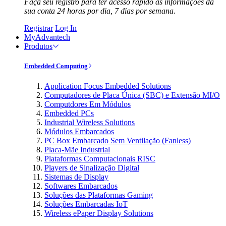
Faça seu registro para ter acesso rápido às informações da
sua conta 24 horas por dia, 7 dias por semana.
Registrar
Log In
MyAdvantech
Produtos
Embedded Computing
Application Focus Embedded Solutions
Computadores de Placa Única (SBC) e Extensão MI/O
Computdores Em Módulos
Embedded PCs
Industrial Wireless Solutions
Módulos Embarcados
PC Box Embarcado Sem Ventilação (Fanless)
Placa-Mãe Industrial
Plataformas Computacionais RISC
Players de Sinalização Digital
Sistemas de Display
Softwares Embarcados
Soluções das Plataformas Gaming
Soluções Embarcadas IoT
Wireless ePaper Display Solutions