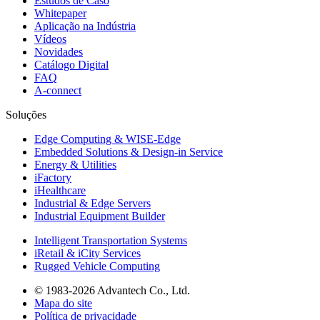
Estudos de Caso
Whitepaper
Aplicação na Indústria
Vídeos
Novidades
Catálogo Digital
FAQ
A-connect
Soluções
Edge Computing & WISE-Edge
Embedded Solutions & Design-in Service
Energy & Utilities
iFactory
iHealthcare
Industrial & Edge Servers
Industrial Equipment Builder
Intelligent Transportation Systems
iRetail & iCity Services
Rugged Vehicle Computing
© 1983-2026 Advantech Co., Ltd.
Mapa do site
Política de privacidade