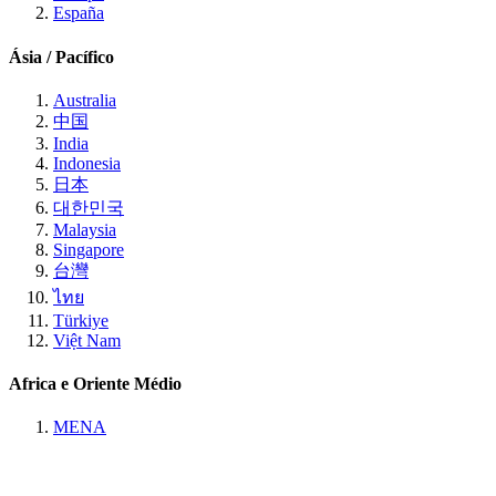
España
Ásia / Pacífico
Australia
中国
India
Indonesia
日本
대한민국
Malaysia
Singapore
台灣
ไทย
Türkiye
Việt Nam
Africa e Oriente Médio
MENA