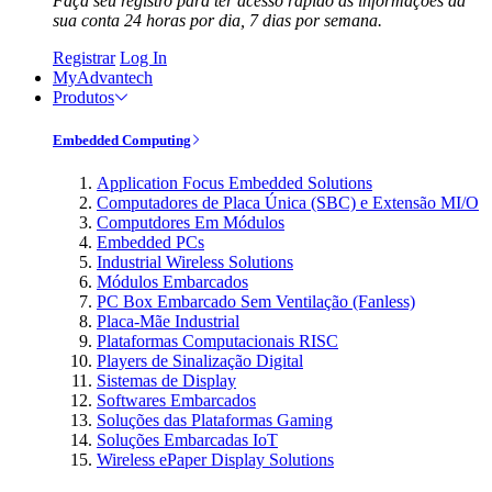
Faça seu registro para ter acesso rápido às informações da
sua conta 24 horas por dia, 7 dias por semana.
Registrar
Log In
MyAdvantech
Produtos
Embedded Computing
Application Focus Embedded Solutions
Computadores de Placa Única (SBC) e Extensão MI/O
Computdores Em Módulos
Embedded PCs
Industrial Wireless Solutions
Módulos Embarcados
PC Box Embarcado Sem Ventilação (Fanless)
Placa-Mãe Industrial
Plataformas Computacionais RISC
Players de Sinalização Digital
Sistemas de Display
Softwares Embarcados
Soluções das Plataformas Gaming
Soluções Embarcadas IoT
Wireless ePaper Display Solutions