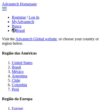
Advantech Homepage
Registrar
/
Log In
MyAdvantech
Busca
Brasil
Visit the
Advantech Global website
, or choose your country or
region below.
Região das Américas
United States
Brasil
México
Argentina
Chile
Colombia
Perú
Região da Europa
Europe