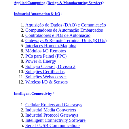
Applied Computing (Design & Manufacturing Service)
Industrial Automation & I/O
Aquisição de Dados (DAQ) e Comunicação
Computadores de Automação Embarcados
Controladores e I/Os de Automação
Gateways & Remote Terminal Units (RTUs)
Interfaces Homem-Máquina
Módulos I/O Remotos
PCs para Painel (PPC)
Power & Energy
Solução Classe I, Divisão 2
Soluções Certificadas
Soluções Webaccess +
Wireless I/O & Sensors
Intelligent Connectivity
Cellular Routers and Gateways
Industrial Media Converters
Industrial Protocol Gateways
Intelligent Connectivity Software
Serial / USB Communications