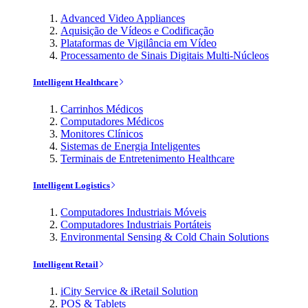
Advanced Video Appliances
Aquisição de Vídeos e Codificação
Plataformas de Vigilância em Vídeo
Processamento de Sinais Digitais Multi-Núcleos
Intelligent Healthcare
Carrinhos Médicos
Computadores Médicos
Monitores Clínicos
Sistemas de Energia Inteligentes
Terminais de Entretenimento Healthcare
Intelligent Logistics
Computadores Industriais Móveis
Computadores Industriais Portáteis
Environmental Sensing & Cold Chain Solutions
Intelligent Retail
iCity Service & iRetail Solution
POS & Tablets