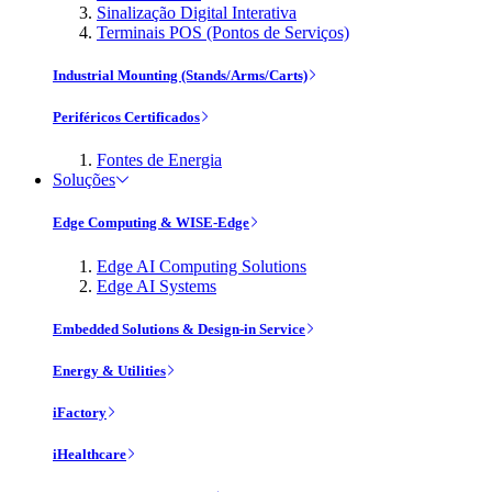
Sinalização Digital Interativa
Terminais POS (Pontos de Serviços)
Industrial Mounting (Stands/Arms/Carts)
Periféricos Certificados
Fontes de Energia
Soluções
Edge Computing & WISE-Edge
Edge AI Computing Solutions
Edge AI Systems
Embedded Solutions & Design-in Service
Energy & Utilities
iFactory
iHealthcare