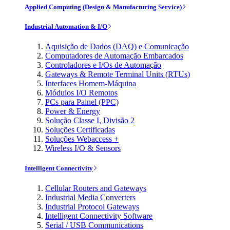
Applied Computing (Design & Manufacturing Service)
Industrial Automation & I/O
Aquisição de Dados (DAQ) e Comunicação
Computadores de Automação Embarcados
Controladores e I/Os de Automação
Gateways & Remote Terminal Units (RTUs)
Interfaces Homem-Máquina
Módulos I/O Remotos
PCs para Painel (PPC)
Power & Energy
Solução Classe I, Divisão 2
Soluções Certificadas
Soluções Webaccess +
Wireless I/O & Sensors
Intelligent Connectivity
Cellular Routers and Gateways
Industrial Media Converters
Industrial Protocol Gateways
Intelligent Connectivity Software
Serial / USB Communications