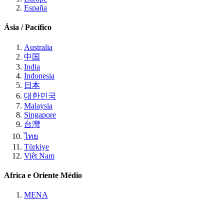
España
Ásia / Pacífico
Australia
中国
India
Indonesia
日本
대한민국
Malaysia
Singapore
台灣
ไทย
Türkiye
Việt Nam
Africa e Oriente Médio
MENA