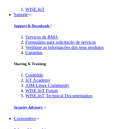
WISE-IoT
Suporte
Support & Downloads
Serviços de RMA
Formulário para solicitação de serviços
Verifique as informações dos seus produtos
Garantias
Sharing & Training
Conteúdo
IoT Academy
AIM-Linux Community
WISE-IoT Forum
WISE-IoT Technical Documentation
Security Advisory
Corporativo