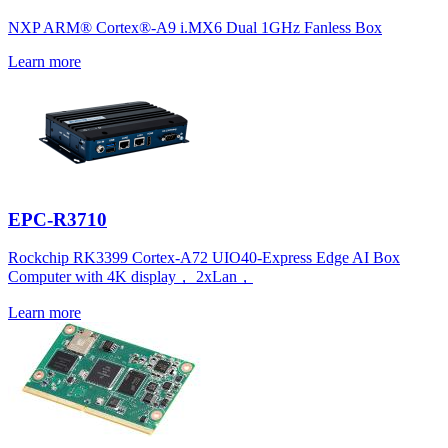
NXP ARM® Cortex®-A9 i.MX6 Dual 1GHz Fanless Box
Learn more
EPC-R3710
Rockchip RK3399 Cortex-A72 UIO40-Express Edge AI Box
Computer with 4K display， 2xLan，
Learn more