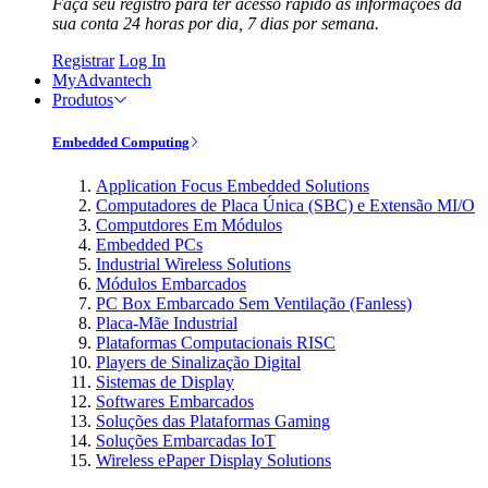
Faça seu registro para ter acesso rápido às informações da
sua conta 24 horas por dia, 7 dias por semana.
Registrar
Log In
MyAdvantech
Produtos
Embedded Computing
Application Focus Embedded Solutions
Computadores de Placa Única (SBC) e Extensão MI/O
Computdores Em Módulos
Embedded PCs
Industrial Wireless Solutions
Módulos Embarcados
PC Box Embarcado Sem Ventilação (Fanless)
Placa-Mãe Industrial
Plataformas Computacionais RISC
Players de Sinalização Digital
Sistemas de Display
Softwares Embarcados
Soluções das Plataformas Gaming
Soluções Embarcadas IoT
Wireless ePaper Display Solutions