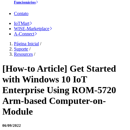
Funcionários
Contato
IoTMart
WISE-Marketplace
A-Connect
Página Inicial
/
Suporte
/
Resources
/
[How-to Article] Get Started
with Windows 10 IoT
Enterprise Using ROM-5720
Arm-based Computer-on-
Module
06/09/2022