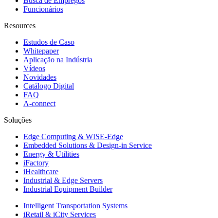
Busca de Empregos
Funcionários
Resources
Estudos de Caso
Whitepaper
Aplicação na Indústria
Vídeos
Novidades
Catálogo Digital
FAQ
A-connect
Soluções
Edge Computing & WISE-Edge
Embedded Solutions & Design-in Service
Energy & Utilities
iFactory
iHealthcare
Industrial & Edge Servers
Industrial Equipment Builder
Intelligent Transportation Systems
iRetail & iCity Services