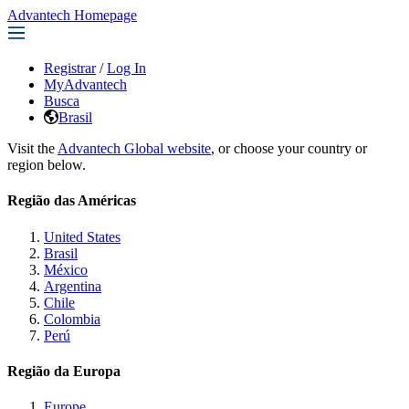
Advantech Homepage
Registrar
/
Log In
MyAdvantech
Busca
Brasil
Visit the
Advantech Global website
, or choose your country or
region below.
Região das Américas
United States
Brasil
México
Argentina
Chile
Colombia
Perú
Região da Europa
Europe