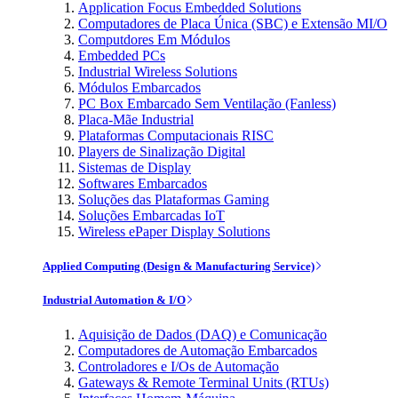
Application Focus Embedded Solutions
Computadores de Placa Única (SBC) e Extensão MI/O
Computdores Em Módulos
Embedded PCs
Industrial Wireless Solutions
Módulos Embarcados
PC Box Embarcado Sem Ventilação (Fanless)
Placa-Mãe Industrial
Plataformas Computacionais RISC
Players de Sinalização Digital
Sistemas de Display
Softwares Embarcados
Soluções das Plataformas Gaming
Soluções Embarcadas IoT
Wireless ePaper Display Solutions
Applied Computing (Design & Manufacturing Service)
Industrial Automation & I/O
Aquisição de Dados (DAQ) e Comunicação
Computadores de Automação Embarcados
Controladores e I/Os de Automação
Gateways & Remote Terminal Units (RTUs)