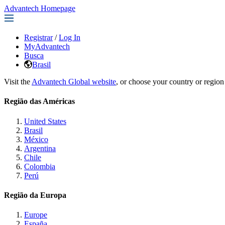
Advantech Homepage
Registrar
/
Log In
MyAdvantech
Busca
Brasil
Visit the
Advantech Global website
, or choose your country or region
Região das Américas
United States
Brasil
México
Argentina
Chile
Colombia
Perú
Região da Europa
Europe
España