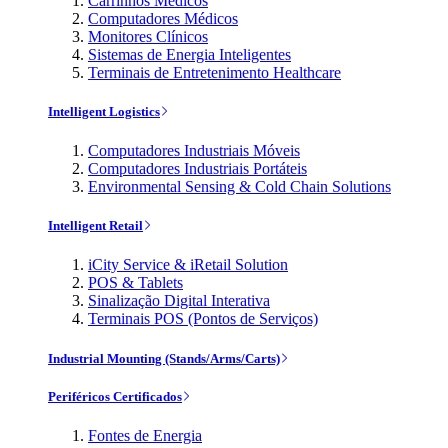
Carrinhos Médicos
Computadores Médicos
Monitores Clínicos
Sistemas de Energia Inteligentes
Terminais de Entretenimento Healthcare
Intelligent Logistics
Computadores Industriais Móveis
Computadores Industriais Portáteis
Environmental Sensing & Cold Chain Solutions
Intelligent Retail
iCity Service & iRetail Solution
POS & Tablets
Sinalização Digital Interativa
Terminais POS (Pontos de Serviços)
Industrial Mounting (Stands/Arms/Carts)
Periféricos Certificados
Fontes de Energia