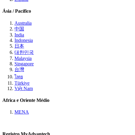
Ásia / Pacífico
Australia
中国
India
Indonesia
日本
대한민국
Malaysia
Singapore
台灣
ไทย
Türkiye
Việt Nam
Africa e Oriente Médio
MENA
Registro MyAdvantech