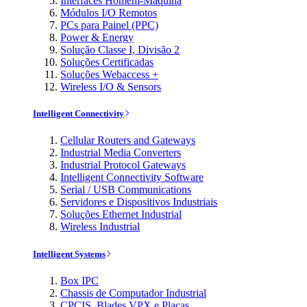
Interfaces Homem-Máquina
Módulos I/O Remotos
PCs para Painel (PPC)
Power & Energy
Solução Classe I, Divisão 2
Soluções Certificadas
Soluções Webaccess +
Wireless I/O & Sensors
Intelligent Connectivity
Cellular Routers and Gateways
Industrial Media Converters
Industrial Protocol Gateways
Intelligent Connectivity Software
Serial / USB Communications
Servidores e Dispositivos Industriais
Soluções Ethernet Industrial
Wireless Industrial
Intelligent Systems
Box IPC
Chassis de Computador Industrial
CPCIS, Blades VPX e Placas