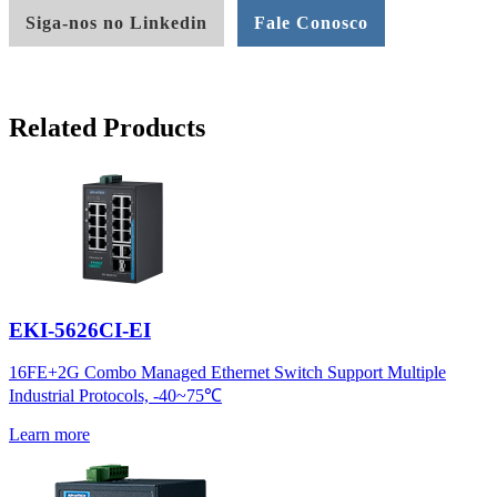
Siga-nos no Linkedin
Fale Conosco
Related Products
EKI-5626CI-EI
16FE+2G Combo Managed Ethernet Switch Support Multiple
Industrial Protocols, -40~75℃
Learn more