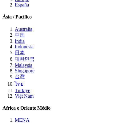
España
Ásia / Pacífico
Australia
中国
India
Indonesia
日本
대한민국
Malaysia
Singapore
台灣
ไทย
Türkiye
Việt Nam
Africa e Oriente Médio
MENA