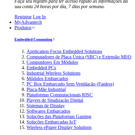
Faça seu registro para ter acesso rápido às informações da
sua conta 24 horas por dia, 7 dias por semana.
Registrar
Log In
MyAdvantech
Produtos
Embedded Computing
Application Focus Embedded Solutions
Computadores de Placa Única (SBC) e Extensão MI/O
Computdores Em Módulos
Embedded PCs
Industrial Wireless Solutions
Módulos Embarcados
PC Box Embarcado Sem Ventilação (Fanless)
Placa-Mãe Industrial
Plataformas Computacionais RISC
Players de Sinalização Digital
Sistemas de Display
Softwares Embarcados
Soluções das Plataformas Gaming
Soluções Embarcadas IoT
Wireless ePaper Display Solutions