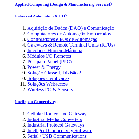
Applied Computing (Design & Manufacturing Service)
Industrial Automation & I/O
Aquisição de Dados (DAQ) e Comunicação
Computadores de Automação Embarcados
Controladores e I/Os de Automação
Gateways & Remote Terminal Units (RTUs)
Interfaces Homem-Máquina
Módulos I/O Remotos
PCs para Painel (PPC)
Power & Energy
Solução Classe I, Divisão 2
Soluções Certificadas
Soluções Webaccess +
Wireless I/O & Sensors
Intelligent Connectivity
Cellular Routers and Gateways
Industrial Media Converters
Industrial Protocol Gateways
Intelligent Connectivity Software
Serial / USB Communications