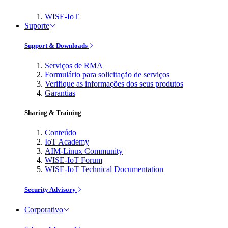
WISE-IoT
Suporte
Support & Downloads
Serviços de RMA
Formulário para solicitação de serviços
Verifique as informações dos seus produtos
Garantias
Sharing & Training
Conteúdo
IoT Academy
AIM-Linux Community
WISE-IoT Forum
WISE-IoT Technical Documentation
Security Advisory
Corporativo