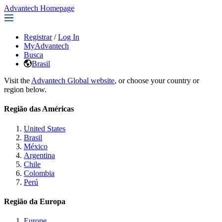
Advantech Homepage
Registrar
/
Log In
MyAdvantech
Busca
Brasil
Visit the
Advantech Global website
, or choose your country or
region below.
Região das Américas
United States
Brasil
México
Argentina
Chile
Colombia
Perú
Região da Europa
Europe