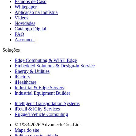
Estudos de Caso
Whitepaper
Aplicação na Indústria
Vídeos
Novidades
Catálogo Digital
FAQ
A-connect
Soluções
Edge Computing & WISE-Edge
Embedded Solutions & Design-in Service
Energy & Utilities
iFactory
iHealthcare
Industrial & Edge Servers
Industrial Equipment Builder
Intelligent Transportation Systems
iRetail & iCity Services
Rugged Vehicle Computing
© 1983-2026 Advantech Co., Ltd.
Mapa do site
Política de privacidade