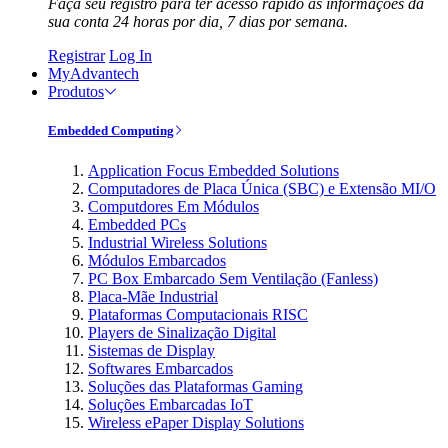
Faça seu registro para ter acesso rápido às informações da
sua conta 24 horas por dia, 7 dias por semana.
Registrar
Log In
MyAdvantech
Produtos
Embedded Computing
Application Focus Embedded Solutions
Computadores de Placa Única (SBC) e Extensão MI/O
Computdores Em Módulos
Embedded PCs
Industrial Wireless Solutions
Módulos Embarcados
PC Box Embarcado Sem Ventilação (Fanless)
Placa-Mãe Industrial
Plataformas Computacionais RISC
Players de Sinalização Digital
Sistemas de Display
Softwares Embarcados
Soluções das Plataformas Gaming
Soluções Embarcadas IoT
Wireless ePaper Display Solutions