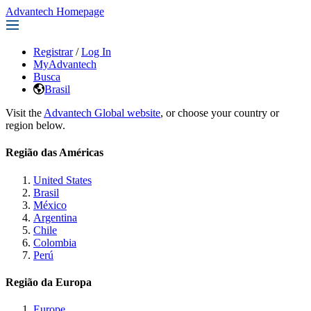
Advantech Homepage
Registrar
/
Log In
MyAdvantech
Busca
Brasil
Visit the
Advantech Global website
, or choose your country or
region below.
Região das Américas
United States
Brasil
México
Argentina
Chile
Colombia
Perú
Região da Europa
Europe