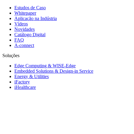
Estudos de Caso
Whitepaper
Aplicação na Indústria
Vídeos
Novidades
Catálogo Digital
FAQ
A-connect
Soluções
Edge Computing & WISE-Edge
Embedded Solutions & Design-in Service
Energy & Utilities
iFactory
iHealthcare
Industrial & Edge Servers
Industrial Equipment Builder
Intelligent Transportation Systems
iRetail & iCity Services
Rugged Vehicle Computing
© 1983-2026 Advantech Co., Ltd.