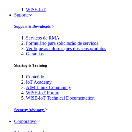
WISE-IoT
Suporte
Support & Downloads
Serviços de RMA
Formulário para solicitação de serviços
Verifique as informações dos seus produtos
Garantias
Sharing & Training
Conteúdo
IoT Academy
AIM-Linux Community
WISE-IoT Forum
WISE-IoT Technical Documentation
Security Advisory
Corporativo