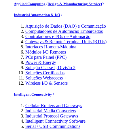
Applied Computing (Design & Manufacturing Service)
Industrial Automation & I/O
Aquisição de Dados (DAQ) e Comunicação
Computadores de Automação Embarcados
Controladores e I/Os de Automação
Gateways & Remote Terminal Units (RTUs)
Interfaces Homem-Máquina
Módulos I/O Remotos
PCs para Painel (PPC)
Power & Energy
Solução Classe I, Divisão 2
Soluções Certificadas
Soluções Webaccess +
Wireless I/O & Sensors
Intelligent Connectivity
Cellular Routers and Gateways
Industrial Media Converters
Industrial Protocol Gateways
Intelligent Connectivity Software
Serial / USB Communications