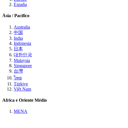
España
Ásia / Pacífico
Australia
中国
India
Indonesia
日本
대한민국
Malaysia
Singapore
台灣
ไทย
Türkiye
Việt Nam
Africa e Oriente Médio
MENA