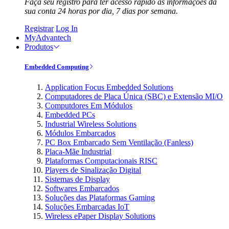
Faça seu registro para ter acesso rápido às informações da
sua conta 24 horas por dia, 7 dias por semana.
Registrar
Log In
MyAdvantech
Produtos
Embedded Computing
Application Focus Embedded Solutions
Computadores de Placa Única (SBC) e Extensão MI/O
Computdores Em Módulos
Embedded PCs
Industrial Wireless Solutions
Módulos Embarcados
PC Box Embarcado Sem Ventilação (Fanless)
Placa-Mãe Industrial
Plataformas Computacionais RISC
Players de Sinalização Digital
Sistemas de Display
Softwares Embarcados
Soluções das Plataformas Gaming
Soluções Embarcadas IoT
Wireless ePaper Display Solutions