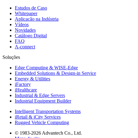
Estudos de Caso
Whitepaper
Aplicação na Indústria
Vídeos
Novidades
Catálogo Digital
FAQ
A-connect
Soluções
Edge Computing & WISE-Edge
Embedded Solutions & Design-in Service
Energy & Utilities
iFactory
iHealthcare
Industrial & Edge Servers
Industrial Equipment Builder
Intelligent Transportation Systems
iRetail & iCity Services
Rugged Vehicle Computing
© 1983-2026 Advantech Co., Ltd.