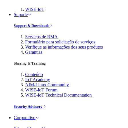
WISE-IoT
Suporte
Support & Downloads
Serviços de RMA
Formulário para solicitação de serviços
Verifique as informações dos seus produtos
Garantias
Sharing & Training
Conteúdo
IoT Academy
AIM-Linux Community
WISE-IoT Forum
WISE-IoT Technical Documentation
Security Advisory
Corporativo