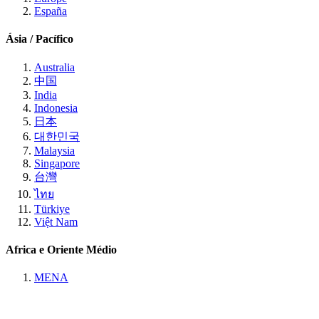
España
Ásia / Pacífico
Australia
中国
India
Indonesia
日本
대한민국
Malaysia
Singapore
台灣
ไทย
Türkiye
Việt Nam
Africa e Oriente Médio
MENA