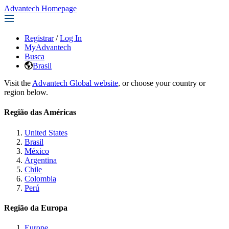
Advantech Homepage
Registrar
/
Log In
MyAdvantech
Busca
Brasil
Visit the
Advantech Global website
, or choose your country or
region below.
Região das Américas
United States
Brasil
México
Argentina
Chile
Colombia
Perú
Região da Europa
Europe