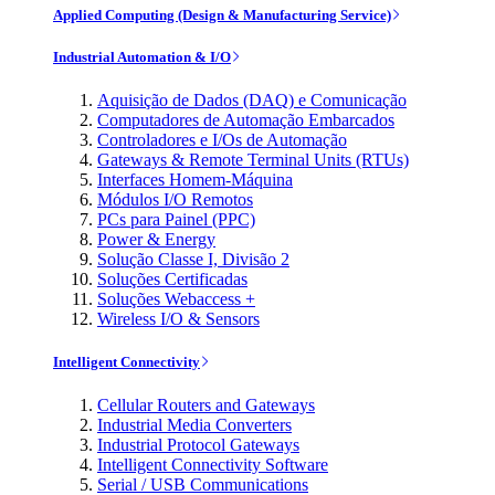
Applied Computing (Design & Manufacturing Service)
Industrial Automation & I/O
Aquisição de Dados (DAQ) e Comunicação
Computadores de Automação Embarcados
Controladores e I/Os de Automação
Gateways & Remote Terminal Units (RTUs)
Interfaces Homem-Máquina
Módulos I/O Remotos
PCs para Painel (PPC)
Power & Energy
Solução Classe I, Divisão 2
Soluções Certificadas
Soluções Webaccess +
Wireless I/O & Sensors
Intelligent Connectivity
Cellular Routers and Gateways
Industrial Media Converters
Industrial Protocol Gateways
Intelligent Connectivity Software
Serial / USB Communications