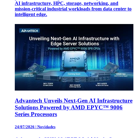
AI infrastructure, HPC, storage, networking, and
mission-critical industrial workloads from data center to
intelligent edge.
Advantech Unveils Next-Gen AI Infrastructure
Solutions Powered by AMD EPYC™ 9006
Series Processors
24/07/2026
|
Novidades