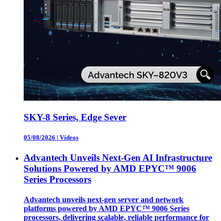
SKY-8 Series, Edge Sever
05/08/2026
|
Vídeos
Advantech Unveils Next-Gen AI Infrastructure
Solutions Powered by AMD EPYC™ 9006
Series Processors
Advantech unveils next-gen server and network
platforms powered by AMD EPYC™ 9006 Series
processors, delivering scalable, reliable performance for