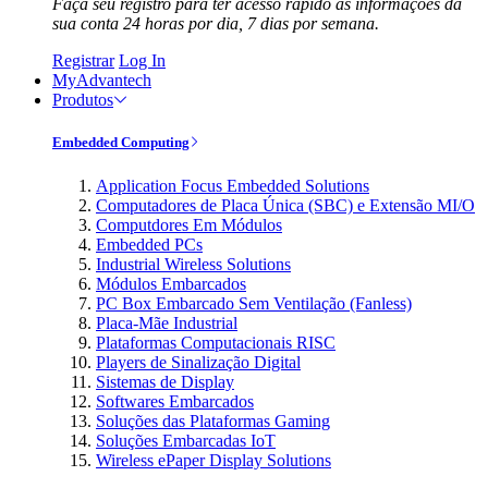
Faça seu registro para ter acesso rápido às informações da
sua conta 24 horas por dia, 7 dias por semana.
Registrar
Log In
MyAdvantech
Produtos
Embedded Computing
Application Focus Embedded Solutions
Computadores de Placa Única (SBC) e Extensão MI/O
Computdores Em Módulos
Embedded PCs
Industrial Wireless Solutions
Módulos Embarcados
PC Box Embarcado Sem Ventilação (Fanless)
Placa-Mãe Industrial
Plataformas Computacionais RISC
Players de Sinalização Digital
Sistemas de Display
Softwares Embarcados
Soluções das Plataformas Gaming
Soluções Embarcadas IoT
Wireless ePaper Display Solutions