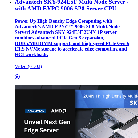
Advantech SKY-924E5F Multi Node Server -
with AMD EYPC 9006 SP8 Server CPU
Power Up High-Density Edge Computing with
Advantech’s AMD EPYC™ 9006 SP8 Multi-Node
Server! Advantech SKY-924E5F 2U4N 1P server
combines advanced PCIe Gen 6 expansion,
DDR5/MRDIMM support, and high-speed PCle Gen 6
E1.S NVMe storage to accelerate edge computing and
HCI workloads.
Video (01:03)