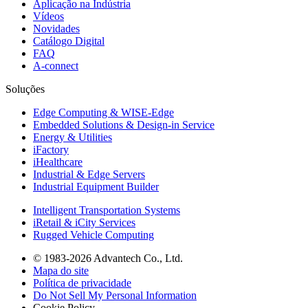
Aplicação na Indústria
Vídeos
Novidades
Catálogo Digital
FAQ
A-connect
Soluções
Edge Computing & WISE-Edge
Embedded Solutions & Design-in Service
Energy & Utilities
iFactory
iHealthcare
Industrial & Edge Servers
Industrial Equipment Builder
Intelligent Transportation Systems
iRetail & iCity Services
Rugged Vehicle Computing
© 1983-2026 Advantech Co., Ltd.
Mapa do site
Política de privacidade
Do Not Sell My Personal Information
Cookie Policy