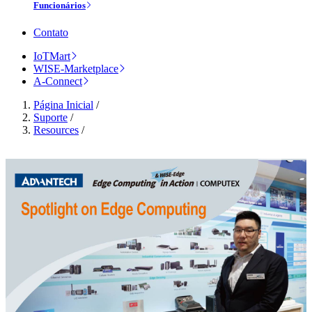
Funcionários
Contato
IoTMart
WISE-Marketplace
A-Connect
Página Inicial
/
Suporte
/
Resources
/