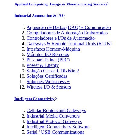
Applied Computing (Design & Manufacturing Service)
Industrial Automation & I/O
Aquisição de Dados (DAQ) e Comunicação
Computadores de Automação Embarcados
Controladores e I/Os de Automação
Gateways & Remote Terminal Units (RTUs)
Interfaces Homem-Máquina
Módulos I/O Remotos
PCs para Painel (PPC)
Power & Energy
Solução Classe I, Divisão 2
Soluções Certificadas
Soluções Webaccess +
Wireless I/O & Sensors
Intelligent Connectivity
Cellular Routers and Gateways
Industrial Media Converters
Industrial Protocol Gateways
Intelligent Connectivity Software
Serial / USB Communications