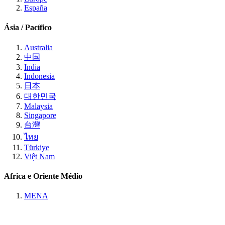
España
Ásia / Pacífico
Australia
中国
India
Indonesia
日本
대한민국
Malaysia
Singapore
台灣
ไทย
Türkiye
Việt Nam
Africa e Oriente Médio
MENA