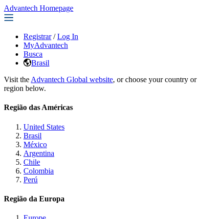
Advantech Homepage
Registrar
/
Log In
MyAdvantech
Busca
Brasil
Visit the
Advantech Global website
, or choose your country or
region below.
Região das Américas
United States
Brasil
México
Argentina
Chile
Colombia
Perú
Região da Europa
Europe