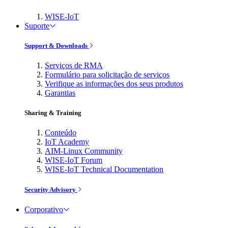
WISE-IoT
Suporte
Support & Downloads
Serviços de RMA
Formulário para solicitação de serviços
Verifique as informações dos seus produtos
Garantias
Sharing & Training
Conteúdo
IoT Academy
AIM-Linux Community
WISE-IoT Forum
WISE-IoT Technical Documentation
Security Advisory
Corporativo