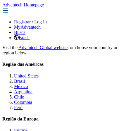
Advantech Homepage
Registrar
/
Log In
MyAdvantech
Busca
Brasil
Visit the
Advantech Global website
, or choose your country or
region below.
Região das Américas
United States
Brasil
México
Argentina
Chile
Colombia
Perú
Região da Europa
Europe