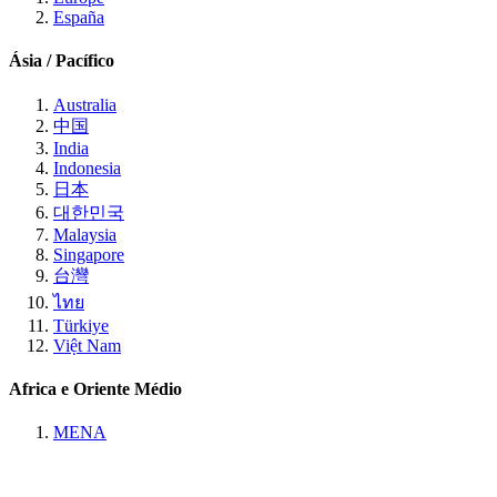
España
Ásia / Pacífico
Australia
中国
India
Indonesia
日本
대한민국
Malaysia
Singapore
台灣
ไทย
Türkiye
Việt Nam
Africa e Oriente Médio
MENA