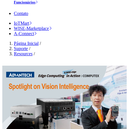
Funcionários
Contato
IoTMart
WISE-Marketplace
A-Connect
Página Inicial
/
Suporte
/
Resources
/