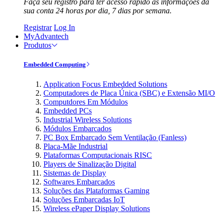
Faça seu registro para ter acesso rápido às informações da
sua conta 24 horas por dia, 7 dias por semana.
Registrar
Log In
MyAdvantech
Produtos
Embedded Computing
Application Focus Embedded Solutions
Computadores de Placa Única (SBC) e Extensão MI/O
Computdores Em Módulos
Embedded PCs
Industrial Wireless Solutions
Módulos Embarcados
PC Box Embarcado Sem Ventilação (Fanless)
Placa-Mãe Industrial
Plataformas Computacionais RISC
Players de Sinalização Digital
Sistemas de Display
Softwares Embarcados
Soluções das Plataformas Gaming
Soluções Embarcadas IoT
Wireless ePaper Display Solutions