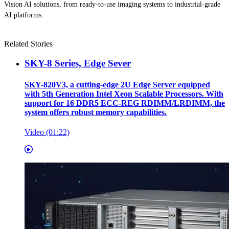
Vision AI solutions, from ready-to-use imaging systems to industrial-grade
AI platforms.
Related Stories
SKY-8 Series, Edge Sever
SKY-820V3, a cutting-edge 2U Edge Server equipped
with 5th Generation Intel Xeon Scalable Processors. With
support for 16 DDR5 ECC-REG RDIMM/LRDIMM, the
system offers robust memory capabilities.
Video (01:22)