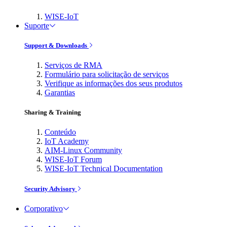
WISE-IoT
Suporte
Support & Downloads
Serviços de RMA
Formulário para solicitação de serviços
Verifique as informações dos seus produtos
Garantias
Sharing & Training
Conteúdo
IoT Academy
AIM-Linux Community
WISE-IoT Forum
WISE-IoT Technical Documentation
Security Advisory
Corporativo