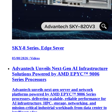
SKY-8 Series, Edge Sever
05/08/2026
|
Vídeos
Advantech Unveils Next-Gen AI Infrastructure
Solutions Powered by AMD EPYC™ 9006
Series Processors
Advantech unveils next-gen server and network
platforms powered by AMD EPYC™ 9006 Series
processors, delivering scalable, reliable performance for
AI infrastructure, HPC, storage, networking, and
mission-critical industrial workloads from data center to