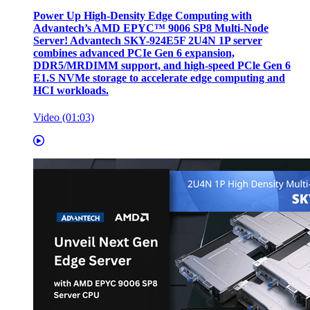
Power Up High-Density Edge Computing with
Advantech’s AMD EPYC™ 9006 SP8 Multi-Node
Server! Advantech SKY-924E5F 2U4N 1P server
combines advanced PCIe Gen 6 expansion,
DDR5/MRDIMM support, and high-speed PCle Gen 6
E1.S NVMe storage to accelerate edge computing and
HCI workloads.
Video (01:03)