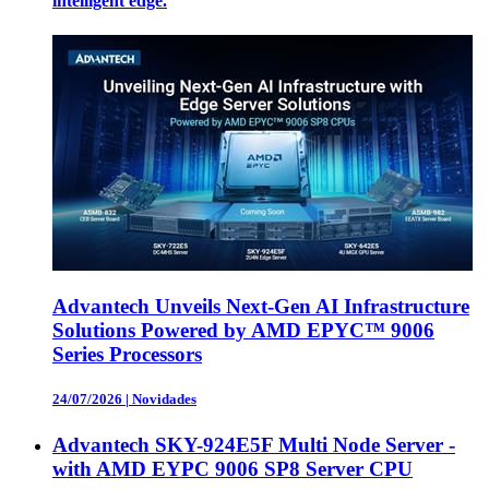
intelligent edge.
Advantech Unveils Next-Gen AI Infrastructure
Solutions Powered by AMD EPYC™ 9006
Series Processors
24/07/2026
|
Novidades
Advantech SKY-924E5F Multi Node Server -
with AMD EYPC 9006 SP8 Server CPU