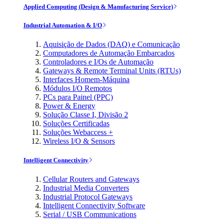
Applied Computing (Design & Manufacturing Service)
Industrial Automation & I/O
Aquisição de Dados (DAQ) e Comunicação
Computadores de Automação Embarcados
Controladores e I/Os de Automação
Gateways & Remote Terminal Units (RTUs)
Interfaces Homem-Máquina
Módulos I/O Remotos
PCs para Painel (PPC)
Power & Energy
Solução Classe I, Divisão 2
Soluções Certificadas
Soluções Webaccess +
Wireless I/O & Sensors
Intelligent Connectivity
Cellular Routers and Gateways
Industrial Media Converters
Industrial Protocol Gateways
Intelligent Connectivity Software
Serial / USB Communications