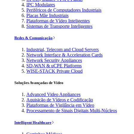
IPC Modulares
Periféricos de Computadores Industriais
Placas Mãe Industriais
Plataformas de Vídeo Inteligentes
Sistemas de Transporte Inteligentes
Redes & Comunicação
Industrial, Telecom and Cloud Servers
Network Interface & Acceleration Cards
Network Security Appliances
SD-WAN & uCPE Platforms
WISE-STACK Private Cloud
Soluções Avançadas de Vídeo
Advanced Video Appliances
Aquisição de Vídeos e Codificação
Plataformas de Vigilância em Vídeo
Processamento de Sinais Digitais Multi-Núcleos
Intelligent Healthcare