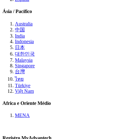
Ásia / Pacífico
Australia
中国
India
Indonesia
日本
대한민국
Malaysia
Singapore
台灣
ไทย
Türkiye
Việt Nam
Africa e Oriente Médio
MENA
Registro MyAdvantech