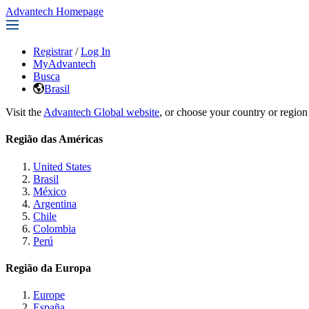
Advantech Homepage
Registrar
/
Log In
MyAdvantech
Busca
Brasil
Visit the
Advantech Global website
, or choose your country or region
Região das Américas
United States
Brasil
México
Argentina
Chile
Colombia
Perú
Região da Europa
Europe
España