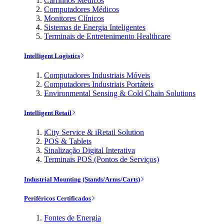
Carrinhos Médicos
Computadores Médicos
Monitores Clínicos
Sistemas de Energia Inteligentes
Terminais de Entretenimento Healthcare
Intelligent Logistics
Computadores Industriais Móveis
Computadores Industriais Portáteis
Environmental Sensing & Cold Chain Solutions
Intelligent Retail
iCity Service & iRetail Solution
POS & Tablets
Sinalização Digital Interativa
Terminais POS (Pontos de Serviços)
Industrial Mounting (Stands/Arms/Carts)
Periféricos Certificados
Fontes de Energia