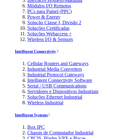
Interfaces Homem-Máquina
Módulos I/O Remotos
PCs para Painel (PPC)
Power & Energy
Solução Classe I, Divisão 2
Soluções Certificadas
Soluções Webaccess +
Wireless I/O & Sensors
Intelligent Connectivity
Cellular Routers and Gateways
Industrial Media Converters
Industrial Protocol Gateways
Intelligent Connectivity Software
Serial / USB Communications
Servidores e Dispositivos Industriais
Soluções Ethernet Industrial
Wireless Industrial
Intelligent Systems
Box IPC
Chassis de Computador Industrial
CPCIS, Blades VPX e Placas