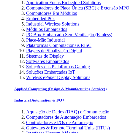
Application Focus Embedded Solutions
Computadores de Placa Única (SBC) e Extensão MI/O
Computdores Em Módulos
Embedded PCs
Industrial Wireless Solutions
Módulos Embarcados
PC Box Embarcado Sem Ventilação (Fanless)
Placa-Mãe Industrial
Plataformas Computacionais RISC
Players de Sinalização Digital
Sistemas de Display
Softwares Embarcados
Soluções das Plataformas Gaming
Soluções Embarcadas IoT
Wireless ePaper Display Solutions
Applied Computing (Design & Manufacturing Service)
Industrial Automation & I/O
Aquisição de Dados (DAQ) e Comunicação
Computadores de Automação Embarcados
Controladores e I/Os de Automação
Gateways & Remote Terminal Units (RTUs)