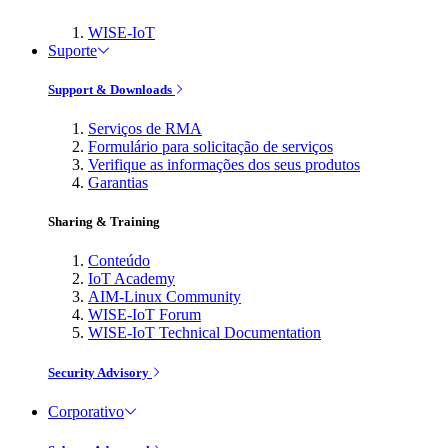
WISE-IoT
Suporte
Support & Downloads
Serviços de RMA
Formulário para solicitação de serviços
Verifique as informações dos seus produtos
Garantias
Sharing & Training
Conteúdo
IoT Academy
AIM-Linux Community
WISE-IoT Forum
WISE-IoT Technical Documentation
Security Advisory
Corporativo