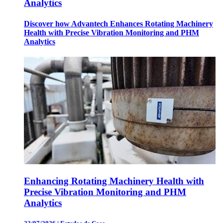
Analytics
Discover how Advantech Enhances Rotating Machinery
Health with Precise Vibration Monitoring and PHM
Analytics
Enhancing Rotating Machinery Health with
Precise Vibration Monitoring and PHM
Analytics