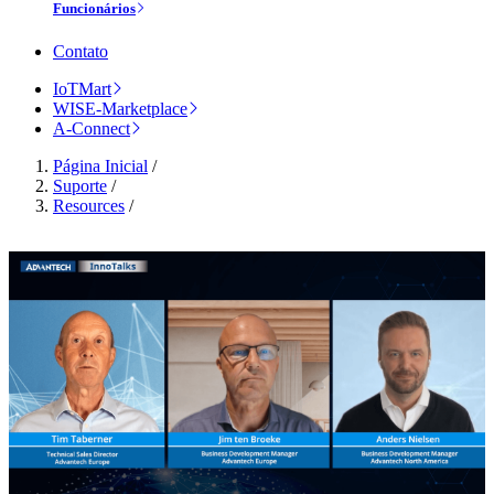
Funcionários
Contato
IoTMart
WISE-Marketplace
A-Connect
Página Inicial
/
Suporte
/
Resources
/