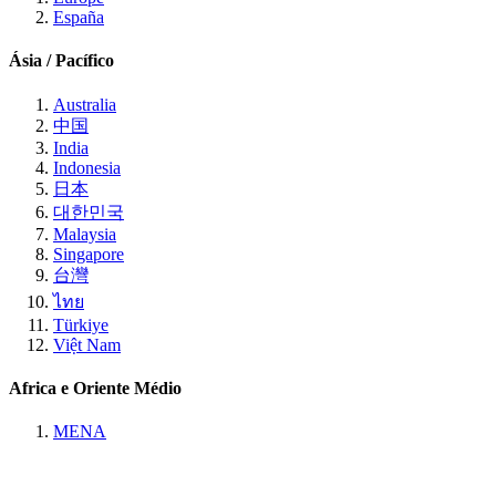
España
Ásia / Pacífico
Australia
中国
India
Indonesia
日本
대한민국
Malaysia
Singapore
台灣
ไทย
Türkiye
Việt Nam
Africa e Oriente Médio
MENA