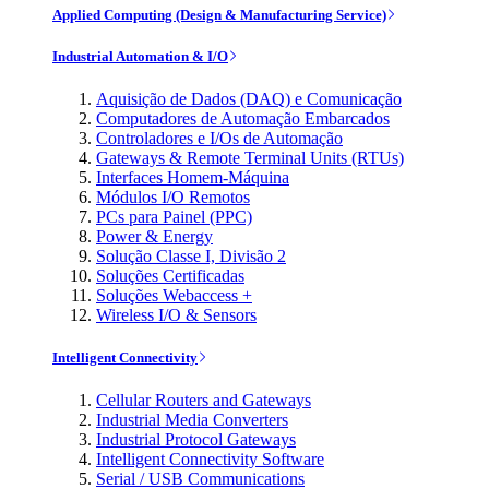
Applied Computing (Design & Manufacturing Service)
Industrial Automation & I/O
Aquisição de Dados (DAQ) e Comunicação
Computadores de Automação Embarcados
Controladores e I/Os de Automação
Gateways & Remote Terminal Units (RTUs)
Interfaces Homem-Máquina
Módulos I/O Remotos
PCs para Painel (PPC)
Power & Energy
Solução Classe I, Divisão 2
Soluções Certificadas
Soluções Webaccess +
Wireless I/O & Sensors
Intelligent Connectivity
Cellular Routers and Gateways
Industrial Media Converters
Industrial Protocol Gateways
Intelligent Connectivity Software
Serial / USB Communications