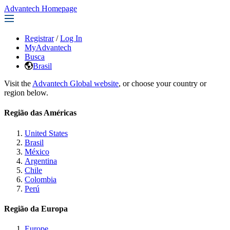
Advantech Homepage
Registrar
/
Log In
MyAdvantech
Busca
Brasil
Visit the
Advantech Global website
, or choose your country or
region below.
Região das Américas
United States
Brasil
México
Argentina
Chile
Colombia
Perú
Região da Europa
Europe