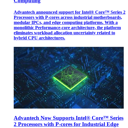
Computing
Advantech announced support for Intel® Core™ Series 2
Processors with P-cores across industrial motherboards,
modular IPCs, and edge computing platforms. With a
monolithic Performance-core architecture, the platform
eliminates workload allocation uncertainty related to
hybrid CPU architectures.
Advantech Now Supports Intel® Core™ Series
2 Processors with P-cores for Industrial Edge