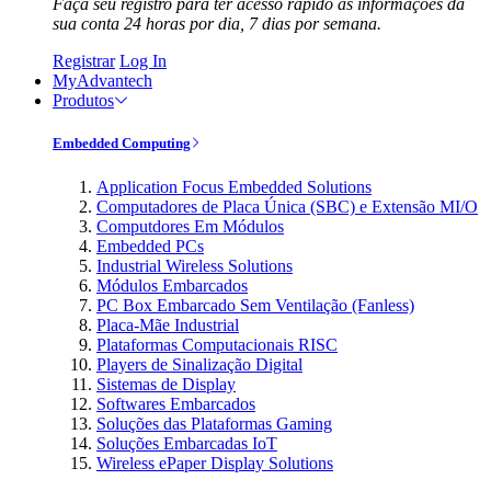
Faça seu registro para ter acesso rápido às informações da
sua conta 24 horas por dia, 7 dias por semana.
Registrar
Log In
MyAdvantech
Produtos
Embedded Computing
Application Focus Embedded Solutions
Computadores de Placa Única (SBC) e Extensão MI/O
Computdores Em Módulos
Embedded PCs
Industrial Wireless Solutions
Módulos Embarcados
PC Box Embarcado Sem Ventilação (Fanless)
Placa-Mãe Industrial
Plataformas Computacionais RISC
Players de Sinalização Digital
Sistemas de Display
Softwares Embarcados
Soluções das Plataformas Gaming
Soluções Embarcadas IoT
Wireless ePaper Display Solutions