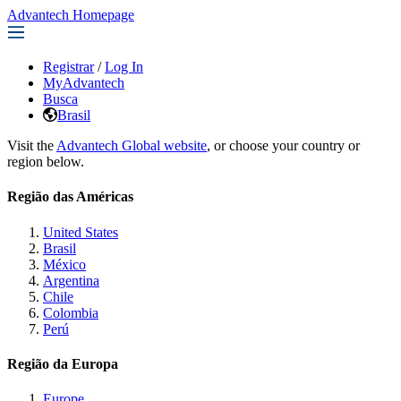
Advantech Homepage
Registrar
/
Log In
MyAdvantech
Busca
Brasil
Visit the
Advantech Global website
, or choose your country or
region below.
Região das Américas
United States
Brasil
México
Argentina
Chile
Colombia
Perú
Região da Europa
Europe