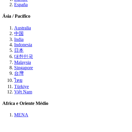
España
Ásia / Pacífico
Australia
中国
India
Indonesia
日本
대한민국
Malaysia
Singapore
台灣
ไทย
Türkiye
Việt Nam
Africa e Oriente Médio
MENA