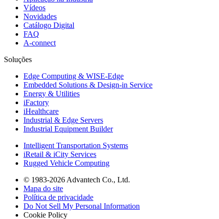
Vídeos
Novidades
Catálogo Digital
FAQ
A-connect
Soluções
Edge Computing & WISE-Edge
Embedded Solutions & Design-in Service
Energy & Utilities
iFactory
iHealthcare
Industrial & Edge Servers
Industrial Equipment Builder
Intelligent Transportation Systems
iRetail & iCity Services
Rugged Vehicle Computing
© 1983-2026 Advantech Co., Ltd.
Mapa do site
Política de privacidade
Do Not Sell My Personal Information
Cookie Policy