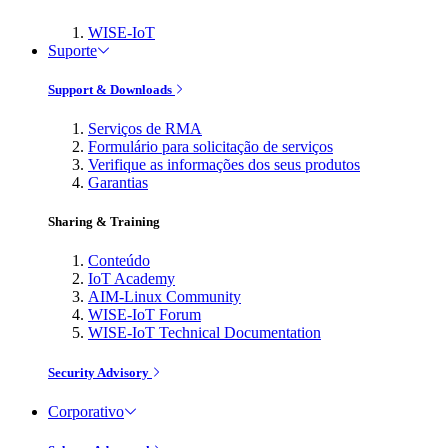
WISE-IoT
Suporte
Support & Downloads
Serviços de RMA
Formulário para solicitação de serviços
Verifique as informações dos seus produtos
Garantias
Sharing & Training
Conteúdo
IoT Academy
AIM-Linux Community
WISE-IoT Forum
WISE-IoT Technical Documentation
Security Advisory
Corporativo