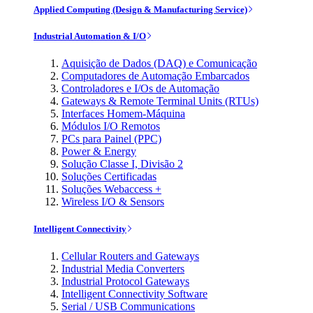
Applied Computing (Design & Manufacturing Service)
Industrial Automation & I/O
Aquisição de Dados (DAQ) e Comunicação
Computadores de Automação Embarcados
Controladores e I/Os de Automação
Gateways & Remote Terminal Units (RTUs)
Interfaces Homem-Máquina
Módulos I/O Remotos
PCs para Painel (PPC)
Power & Energy
Solução Classe I, Divisão 2
Soluções Certificadas
Soluções Webaccess +
Wireless I/O & Sensors
Intelligent Connectivity
Cellular Routers and Gateways
Industrial Media Converters
Industrial Protocol Gateways
Intelligent Connectivity Software
Serial / USB Communications