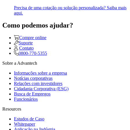
Precisa de uma cotação ou solução personalizada? Saiba mais
aqui.
Como podemos ajudar?
Compre online
Suporte
Contato
0800-770-5355
Sobre a Advantech
Informações sobre a empresa
Notícias corporativas
Relações com investidores
Cidadania Corporativa (ESG)
Busca de Empregos
Funcionários
Resources
Estudos de Caso
Whitepaper
Aplicação na Indústria