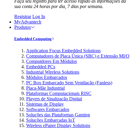
Faça seu registro para ter acesso rápido às informações da
sua conta 24 horas por dia, 7 dias por semana.
Registrar
Log In
MyAdvantech
Produtos
Embedded Computing
Application Focus Embedded Solutions
Computadores de Placa Única (SBC) e Extensão MI/O
Computdores Em Módulos
Embedded PCs
Industrial Wireless Solutions
Módulos Embarcados
PC Box Embarcado Sem Ventilação (Fanless)
Placa-Mãe Industrial
Plataformas Computacionais RISC
Players de Sinalização Digital
Sistemas de Display
Softwares Embarcados
Soluções das Plataformas Gaming
Soluções Embarcadas IoT
Wireless ePaper Display Solutions