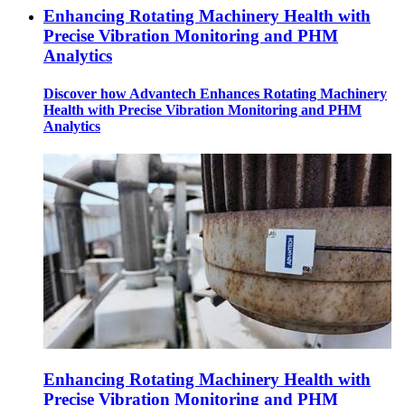
Enhancing Rotating Machinery Health with
Precise Vibration Monitoring and PHM
Analytics
Discover how Advantech Enhances Rotating Machinery
Health with Precise Vibration Monitoring and PHM
Analytics
Enhancing Rotating Machinery Health with
Precise Vibration Monitoring and PHM