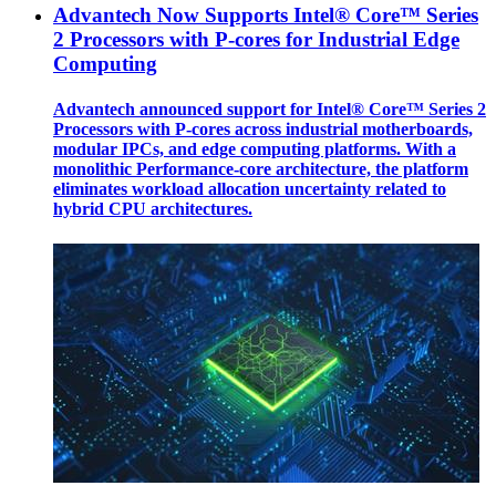
Advantech Now Supports Intel® Core™ Series
2 Processors with P-cores for Industrial Edge
Computing
Advantech announced support for Intel® Core™ Series 2
Processors with P-cores across industrial motherboards,
modular IPCs, and edge computing platforms. With a
monolithic Performance-core architecture, the platform
eliminates workload allocation uncertainty related to
hybrid CPU architectures.