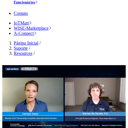
Funcionários
Contato
IoTMart
WISE-Marketplace
A-Connect
Página Inicial
/
Suporte
/
Resources
/