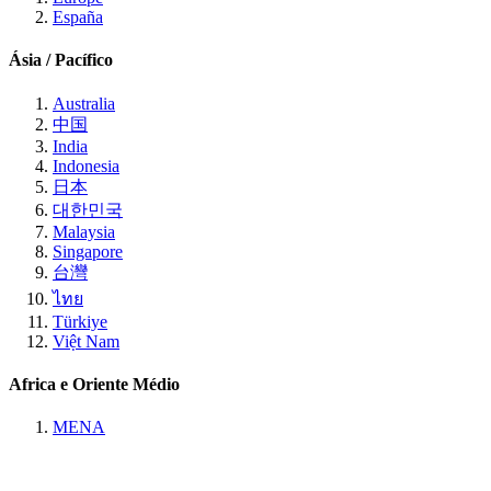
España
Ásia / Pacífico
Australia
中国
India
Indonesia
日本
대한민국
Malaysia
Singapore
台灣
ไทย
Türkiye
Việt Nam
Africa e Oriente Médio
MENA