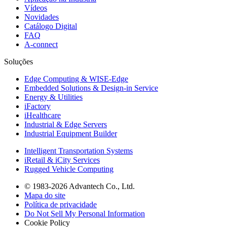
Vídeos
Novidades
Catálogo Digital
FAQ
A-connect
Soluções
Edge Computing & WISE-Edge
Embedded Solutions & Design-in Service
Energy & Utilities
iFactory
iHealthcare
Industrial & Edge Servers
Industrial Equipment Builder
Intelligent Transportation Systems
iRetail & iCity Services
Rugged Vehicle Computing
© 1983-2026 Advantech Co., Ltd.
Mapa do site
Política de privacidade
Do Not Sell My Personal Information
Cookie Policy