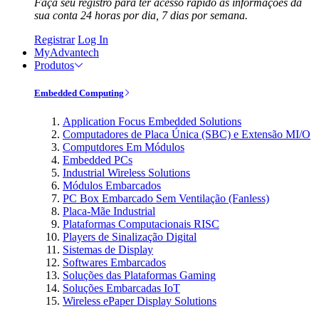
Faça seu registro para ter acesso rápido às informações da
sua conta 24 horas por dia, 7 dias por semana.
Registrar
Log In
MyAdvantech
Produtos
Embedded Computing
Application Focus Embedded Solutions
Computadores de Placa Única (SBC) e Extensão MI/O
Computdores Em Módulos
Embedded PCs
Industrial Wireless Solutions
Módulos Embarcados
PC Box Embarcado Sem Ventilação (Fanless)
Placa-Mãe Industrial
Plataformas Computacionais RISC
Players de Sinalização Digital
Sistemas de Display
Softwares Embarcados
Soluções das Plataformas Gaming
Soluções Embarcadas IoT
Wireless ePaper Display Solutions