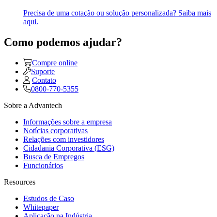
Precisa de uma cotação ou solução personalizada? Saiba mais
aqui.
Como podemos ajudar?
Compre online
Suporte
Contato
0800-770-5355
Sobre a Advantech
Informações sobre a empresa
Notícias corporativas
Relações com investidores
Cidadania Corporativa (ESG)
Busca de Empregos
Funcionários
Resources
Estudos de Caso
Whitepaper
Aplicação na Indústria