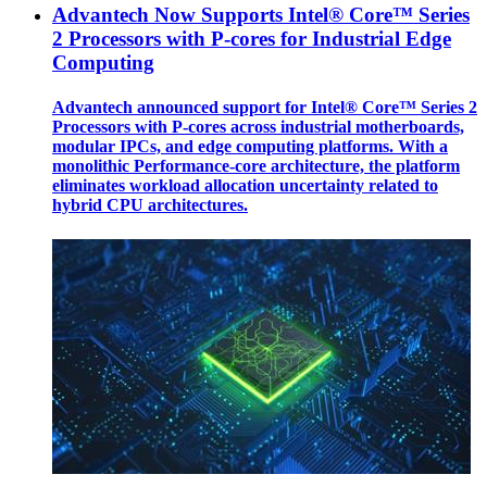
Advantech Now Supports Intel® Core™ Series
2 Processors with P-cores for Industrial Edge
Computing
Advantech announced support for Intel® Core™ Series 2
Processors with P-cores across industrial motherboards,
modular IPCs, and edge computing platforms. With a
monolithic Performance-core architecture, the platform
eliminates workload allocation uncertainty related to
hybrid CPU architectures.