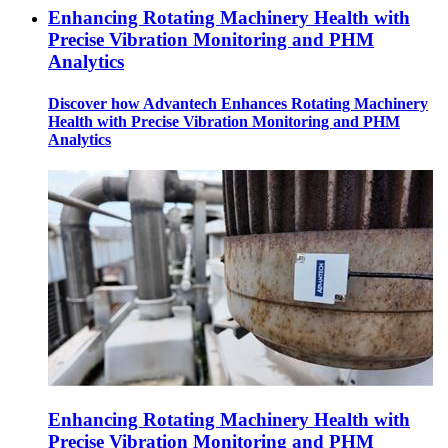
Enhancing Rotating Machinery Health with
Precise Vibration Monitoring and PHM
Analytics
Discover how Advantech Enhances Rotating Machinery
Health with Precise Vibration Monitoring and PHM
Analytics
Enhancing Rotating Machinery Health with
Precise Vibration Monitoring and PHM