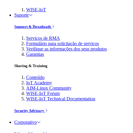
WISE-IoT
Suporte
Support & Downloads
Serviços de RMA
Formulário para solicitação de serviços
Verifique as informações dos seus produtos
Garantias
Sharing & Training
Conteúdo
IoT Academy
AIM-Linux Community
WISE-IoT Forum
WISE-IoT Technical Documentation
Security Advisory
Corporativo