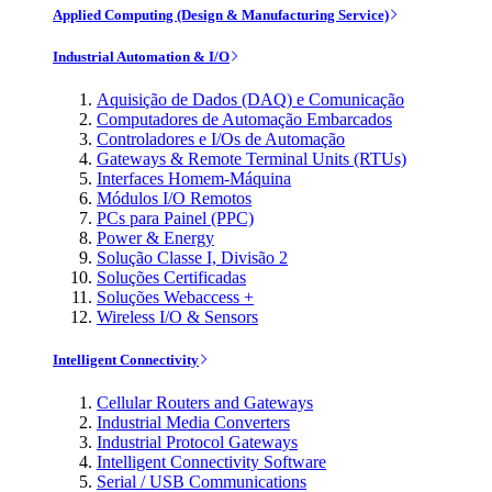
Applied Computing (Design & Manufacturing Service)
Industrial Automation & I/O
Aquisição de Dados (DAQ) e Comunicação
Computadores de Automação Embarcados
Controladores e I/Os de Automação
Gateways & Remote Terminal Units (RTUs)
Interfaces Homem-Máquina
Módulos I/O Remotos
PCs para Painel (PPC)
Power & Energy
Solução Classe I, Divisão 2
Soluções Certificadas
Soluções Webaccess +
Wireless I/O & Sensors
Intelligent Connectivity
Cellular Routers and Gateways
Industrial Media Converters
Industrial Protocol Gateways
Intelligent Connectivity Software
Serial / USB Communications