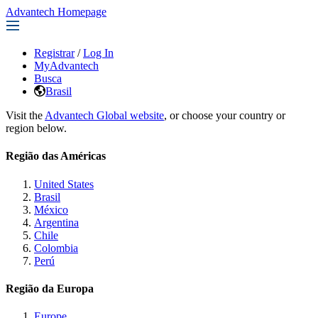
Advantech Homepage
Registrar
/
Log In
MyAdvantech
Busca
Brasil
Visit the
Advantech Global website
, or choose your country or
region below.
Região das Américas
United States
Brasil
México
Argentina
Chile
Colombia
Perú
Região da Europa
Europe