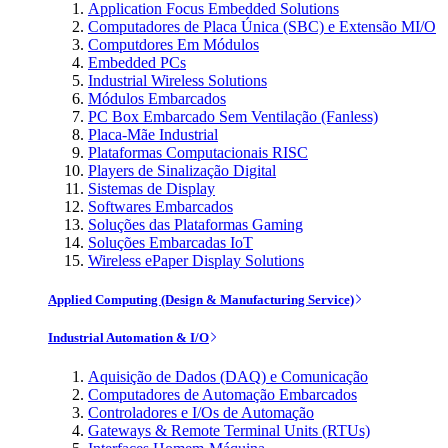
Application Focus Embedded Solutions
Computadores de Placa Única (SBC) e Extensão MI/O
Computdores Em Módulos
Embedded PCs
Industrial Wireless Solutions
Módulos Embarcados
PC Box Embarcado Sem Ventilação (Fanless)
Placa-Mãe Industrial
Plataformas Computacionais RISC
Players de Sinalização Digital
Sistemas de Display
Softwares Embarcados
Soluções das Plataformas Gaming
Soluções Embarcadas IoT
Wireless ePaper Display Solutions
Applied Computing (Design & Manufacturing Service)
Industrial Automation & I/O
Aquisição de Dados (DAQ) e Comunicação
Computadores de Automação Embarcados
Controladores e I/Os de Automação
Gateways & Remote Terminal Units (RTUs)