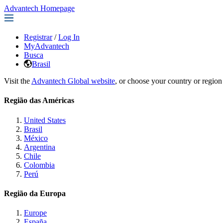
Advantech Homepage
Registrar
/
Log In
MyAdvantech
Busca
Brasil
Visit the
Advantech Global website
, or choose your country or region
Região das Américas
United States
Brasil
México
Argentina
Chile
Colombia
Perú
Região da Europa
Europe
España