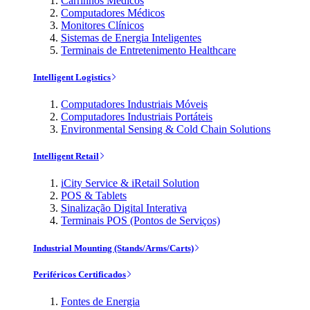
Carrinhos Médicos
Computadores Médicos
Monitores Clínicos
Sistemas de Energia Inteligentes
Terminais de Entretenimento Healthcare
Intelligent Logistics
Computadores Industriais Móveis
Computadores Industriais Portáteis
Environmental Sensing & Cold Chain Solutions
Intelligent Retail
iCity Service & iRetail Solution
POS & Tablets
Sinalização Digital Interativa
Terminais POS (Pontos de Serviços)
Industrial Mounting (Stands/Arms/Carts)
Periféricos Certificados
Fontes de Energia