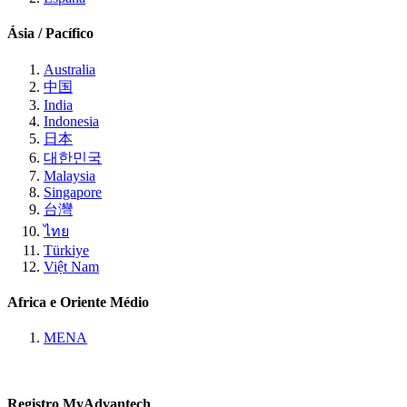
Ásia / Pacífico
Australia
中国
India
Indonesia
日本
대한민국
Malaysia
Singapore
台灣
ไทย
Türkiye
Việt Nam
Africa e Oriente Médio
MENA
Registro MyAdvantech