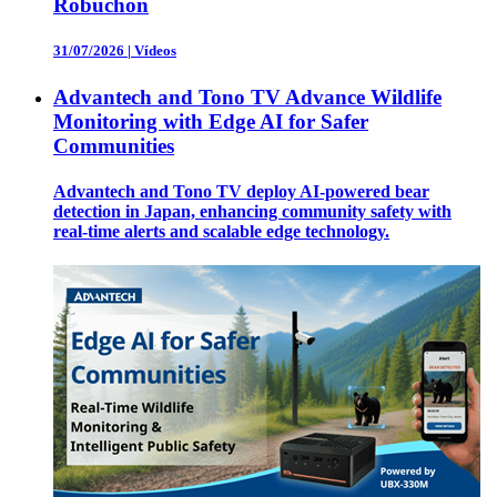
Robuchon
31/07/2026
|
Vídeos
Advantech and Tono TV Advance Wildlife
Monitoring with Edge AI for Safer
Communities
Advantech and Tono TV deploy AI-powered bear
detection in Japan, enhancing community safety with
real-time alerts and scalable edge technology.