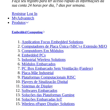
Faça seu registro para ter acesso rápido às informações da
sua conta 24 horas por dia, 7 dias por semana.
Registrar
Log In
MyAdvantech
Produtos
Embedded Computing
Application Focus Embedded Solutions
Computadores de Placa Única (SBC) e Extensão MI/O
Computdores Em Módulos
Embedded PCs
Industrial Wireless Solutions
Módulos Embarcados
PC Box Embarcado Sem Ventilação (Fanless)
Placa-Mãe Industrial
Plataformas Computacionais RISC
Players de Sinalização Digital
Sistemas de Display
Softwares Embarcados
Soluções das Plataformas Gaming
Soluções Embarcadas IoT
Wireless ePaper Display Solutions