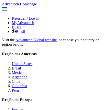
Advantech Homepage
Registrar
/
Log In
MyAdvantech
Busca
Brasil
Visit the
Advantech Global website
, or choose your country or
region below.
Região das Américas
United States
Brasil
México
Argentina
Chile
Colombia
Perú
Região da Europa
Europe