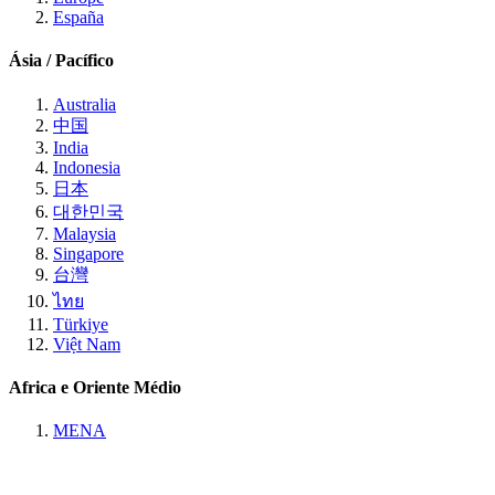
España
Ásia / Pacífico
Australia
中国
India
Indonesia
日本
대한민국
Malaysia
Singapore
台灣
ไทย
Türkiye
Việt Nam
Africa e Oriente Médio
MENA