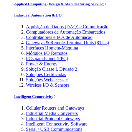
Applied Computing (Design & Manufacturing Service)
Industrial Automation & I/O
Aquisição de Dados (DAQ) e Comunicação
Computadores de Automação Embarcados
Controladores e I/Os de Automação
Gateways & Remote Terminal Units (RTUs)
Interfaces Homem-Máquina
Módulos I/O Remotos
PCs para Painel (PPC)
Power & Energy
Solução Classe I, Divisão 2
Soluções Certificadas
Soluções Webaccess +
Wireless I/O & Sensors
Intelligent Connectivity
Cellular Routers and Gateways
Industrial Media Converters
Industrial Protocol Gateways
Intelligent Connectivity Software
Serial / USB Communications