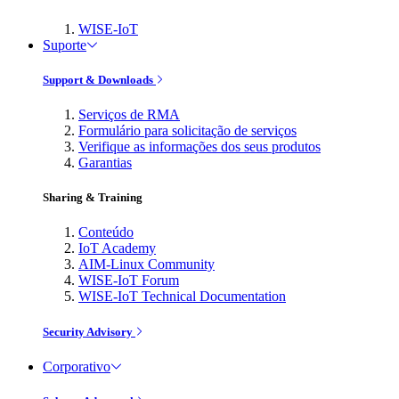
WISE-IoT
Suporte
Support & Downloads
Serviços de RMA
Formulário para solicitação de serviços
Verifique as informações dos seus produtos
Garantias
Sharing & Training
Conteúdo
IoT Academy
AIM-Linux Community
WISE-IoT Forum
WISE-IoT Technical Documentation
Security Advisory
Corporativo