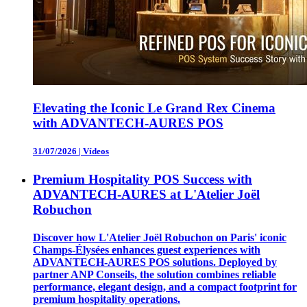
Elevating the Iconic Le Grand Rex Cinema
with ADVANTECH-AURES POS
31/07/2026
|
Vídeos
Premium Hospitality POS Success with
ADVANTECH-AURES at L'Atelier Joël
Robuchon
Discover how L'Atelier Joël Robuchon on Paris' iconic
Champs-Élysées enhances guest experiences with
ADVANTECH-AURES POS solutions. Deployed by
partner ANP Conseils, the solution combines reliable
performance, elegant design, and a compact footprint for
premium hospitality operations.