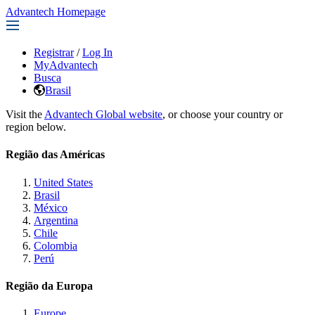
Advantech Homepage
Registrar
/
Log In
MyAdvantech
Busca
Brasil
Visit the
Advantech Global website
, or choose your country or
region below.
Região das Américas
United States
Brasil
México
Argentina
Chile
Colombia
Perú
Região da Europa
Europe