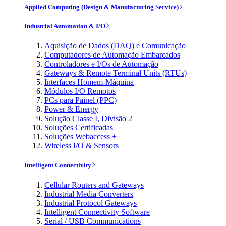
Applied Computing (Design & Manufacturing Service)
Industrial Automation & I/O
Aquisição de Dados (DAQ) e Comunicação
Computadores de Automação Embarcados
Controladores e I/Os de Automação
Gateways & Remote Terminal Units (RTUs)
Interfaces Homem-Máquina
Módulos I/O Remotos
PCs para Painel (PPC)
Power & Energy
Solução Classe I, Divisão 2
Soluções Certificadas
Soluções Webaccess +
Wireless I/O & Sensors
Intelligent Connectivity
Cellular Routers and Gateways
Industrial Media Converters
Industrial Protocol Gateways
Intelligent Connectivity Software
Serial / USB Communications