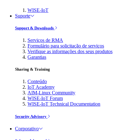
WISE-IoT
Suporte
Support & Downloads
Serviços de RMA
Formulário para solicitação de serviços
Verifique as informações dos seus produtos
Garantias
Sharing & Training
Conteúdo
IoT Academy
AIM-Linux Community
WISE-IoT Forum
WISE-IoT Technical Documentation
Security Advisory
Corporativo