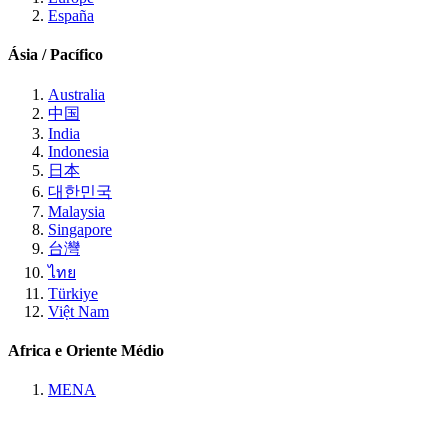
España
Ásia / Pacífico
Australia
中国
India
Indonesia
日本
대한민국
Malaysia
Singapore
台灣
ไทย
Türkiye
Việt Nam
Africa e Oriente Médio
MENA