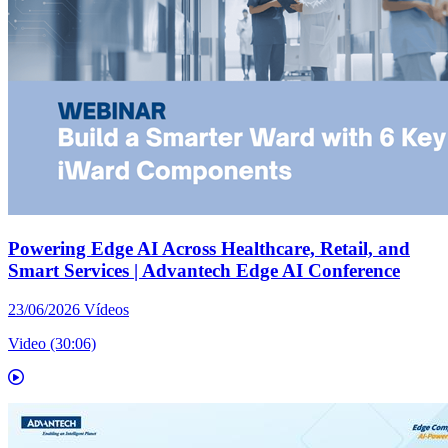
Powering Edge AI Across Healthcare, Retail, and
Smart Services | Advantech Edge AI Conference
23/06/2026
Vídeos
Video (30:06)