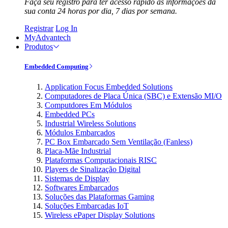
Faça seu registro para ter acesso rápido às informações da
sua conta 24 horas por dia, 7 dias por semana.
Registrar
Log In
MyAdvantech
Produtos
Embedded Computing
Application Focus Embedded Solutions
Computadores de Placa Única (SBC) e Extensão MI/O
Computdores Em Módulos
Embedded PCs
Industrial Wireless Solutions
Módulos Embarcados
PC Box Embarcado Sem Ventilação (Fanless)
Placa-Mãe Industrial
Plataformas Computacionais RISC
Players de Sinalização Digital
Sistemas de Display
Softwares Embarcados
Soluções das Plataformas Gaming
Soluções Embarcadas IoT
Wireless ePaper Display Solutions