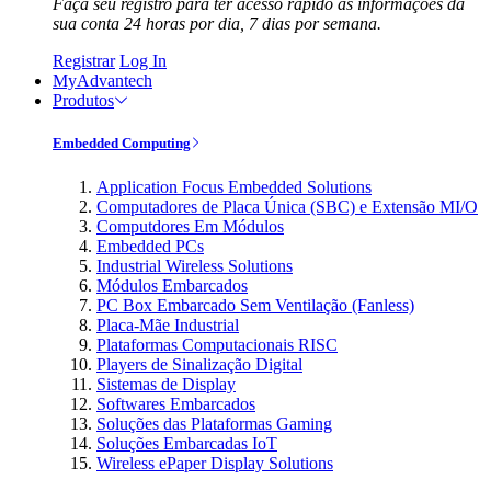
Faça seu registro para ter acesso rápido às informações da
sua conta 24 horas por dia, 7 dias por semana.
Registrar
Log In
MyAdvantech
Produtos
Embedded Computing
Application Focus Embedded Solutions
Computadores de Placa Única (SBC) e Extensão MI/O
Computdores Em Módulos
Embedded PCs
Industrial Wireless Solutions
Módulos Embarcados
PC Box Embarcado Sem Ventilação (Fanless)
Placa-Mãe Industrial
Plataformas Computacionais RISC
Players de Sinalização Digital
Sistemas de Display
Softwares Embarcados
Soluções das Plataformas Gaming
Soluções Embarcadas IoT
Wireless ePaper Display Solutions