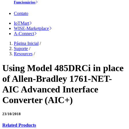
Funcionários
Contato
IoTMart
WISE-Marketplace
A-Connect
Página Inicial
/
Suporte
/
Resources
/
Using Model 485DRCi in place
of Allen-Bradley 1761-NET-
AIC Advanced Interface
Converter (AIC+)
23/10/2018
Related Products