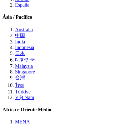
España
Ásia / Pacífico
Australia
中国
India
Indonesia
日本
대한민국
Malaysia
Singapore
台灣
ไทย
Türkiye
Việt Nam
Africa e Oriente Médio
MENA