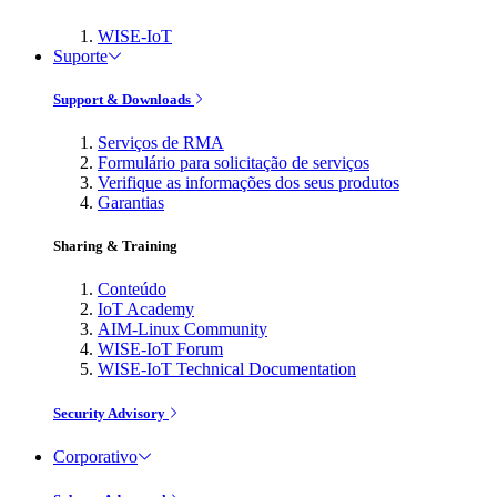
WISE-IoT
Suporte
Support & Downloads
Serviços de RMA
Formulário para solicitação de serviços
Verifique as informações dos seus produtos
Garantias
Sharing & Training
Conteúdo
IoT Academy
AIM-Linux Community
WISE-IoT Forum
WISE-IoT Technical Documentation
Security Advisory
Corporativo