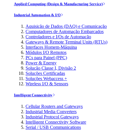
Applied Computing (Design & Manufacturing Service)
Industrial Automation & I/O
Aquisição de Dados (DAQ) e Comunicação
Computadores de Automação Embarcados
Controladores e I/Os de Automação
Gateways & Remote Terminal Units (RTUs)
Interfaces Homem-Máquina
Módulos I/O Remotos
PCs para Painel (PPC)
Power & Energy
Solução Classe I, Divisão 2
Soluções Certificadas
Soluções Webaccess +
Wireless I/O & Sensors
Intelligent Connectivity
Cellular Routers and Gateways
Industrial Media Converters
Industrial Protocol Gateways
Intelligent Connectivity Software
Serial / USB Communications