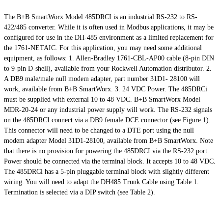
The B+B SmartWorx Model 485DRCI is an industrial RS-232 to
RS-
422/485
converter. While it is often used in Modbus applications, it may be
configured for use in the DH-485 environment as a limited replacement for
the 1761-NETAIC. For this application, you may need some additional
equipment, as follows: 1. Allen-Bradley 1761-CBL-AP00 cable (8-pin DIN
to 9-pin D-shell), available from your Rockwell Automation distributor. 2.
A DB9 male/male null modem adapter, part number 31D1- 28100 will
work, available from B+B SmartWorx. 3. 24 VDC Power. The 485DRCi
must be supplied with external 10 to 48 VDC. B+B SmartWorx Model
MDR-20-24 or any industrial power supply will work. The RS-232 signals
on the 485DRCI connect via a DB9 female DCE connector (see Figure 1).
This connector will need to be changed to a DTE port using the null
modem adapter Model 31D1-28100, available from B+B SmartWorx. Note
that there is no provision for powering the 485DRCI via the RS-232 port.
Power should be connected via the terminal block. It accepts 10 to 48 VDC.
The 485DRCi has a 5-pin pluggable terminal block with
slightly
different
wiring. You will need to adapt the DH485 Trunk Cable using Table 1.
Termination is selected via a DIP switch (see Table 2).