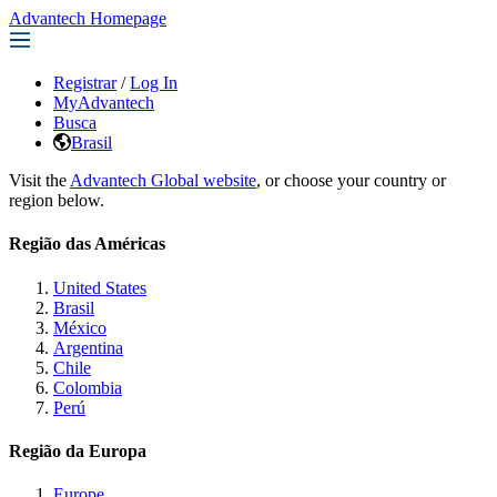
Advantech Homepage
Registrar
/
Log In
MyAdvantech
Busca
Brasil
Visit the
Advantech Global website
, or choose your country or
region below.
Região das Américas
United States
Brasil
México
Argentina
Chile
Colombia
Perú
Região da Europa
Europe