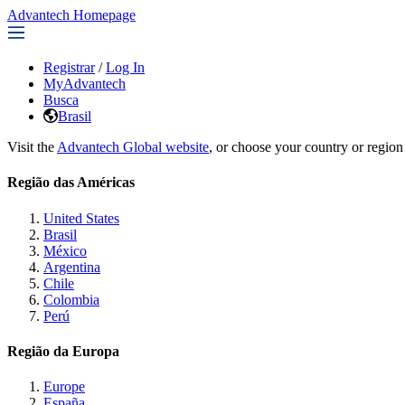
Advantech Homepage
Registrar
/
Log In
MyAdvantech
Busca
Brasil
Visit the
Advantech Global website
, or choose your country or region
Região das Américas
United States
Brasil
México
Argentina
Chile
Colombia
Perú
Região da Europa
Europe
España