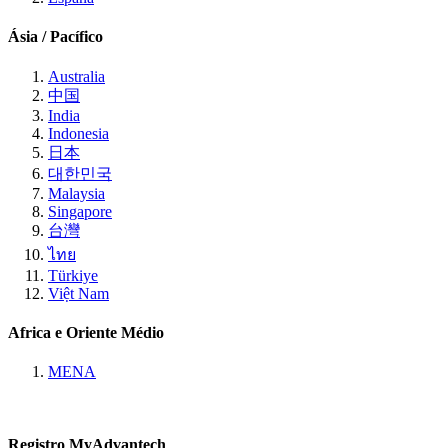
Ásia / Pacífico
Australia
中国
India
Indonesia
日本
대한민국
Malaysia
Singapore
台灣
ไทย
Türkiye
Việt Nam
Africa e Oriente Médio
MENA
Registro MyAdvantech