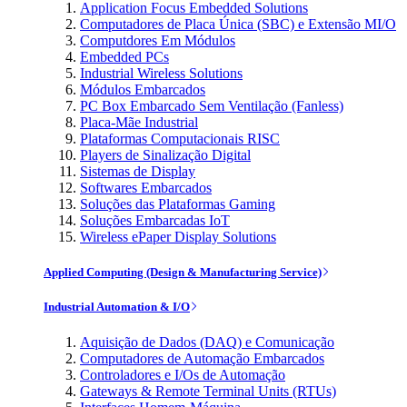
Application Focus Embedded Solutions
Computadores de Placa Única (SBC) e Extensão MI/O
Computdores Em Módulos
Embedded PCs
Industrial Wireless Solutions
Módulos Embarcados
PC Box Embarcado Sem Ventilação (Fanless)
Placa-Mãe Industrial
Plataformas Computacionais RISC
Players de Sinalização Digital
Sistemas de Display
Softwares Embarcados
Soluções das Plataformas Gaming
Soluções Embarcadas IoT
Wireless ePaper Display Solutions
Applied Computing (Design & Manufacturing Service)
Industrial Automation & I/O
Aquisição de Dados (DAQ) e Comunicação
Computadores de Automação Embarcados
Controladores e I/Os de Automação
Gateways & Remote Terminal Units (RTUs)