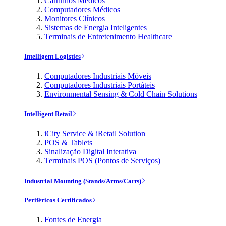
Carrinhos Médicos
Computadores Médicos
Monitores Clínicos
Sistemas de Energia Inteligentes
Terminais de Entretenimento Healthcare
Intelligent Logistics
Computadores Industriais Móveis
Computadores Industriais Portáteis
Environmental Sensing & Cold Chain Solutions
Intelligent Retail
iCity Service & iRetail Solution
POS & Tablets
Sinalização Digital Interativa
Terminais POS (Pontos de Serviços)
Industrial Mounting (Stands/Arms/Carts)
Periféricos Certificados
Fontes de Energia