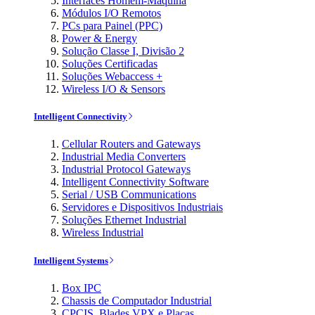
Interfaces Homem-Máquina
Módulos I/O Remotos
PCs para Painel (PPC)
Power & Energy
Solução Classe I, Divisão 2
Soluções Certificadas
Soluções Webaccess +
Wireless I/O & Sensors
Intelligent Connectivity
Cellular Routers and Gateways
Industrial Media Converters
Industrial Protocol Gateways
Intelligent Connectivity Software
Serial / USB Communications
Servidores e Dispositivos Industriais
Soluções Ethernet Industrial
Wireless Industrial
Intelligent Systems
Box IPC
Chassis de Computador Industrial
CPCIS, Blades VPX e Placas