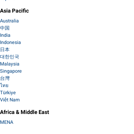
Asia Pacific
Australia
中国
India
Indonesia
日本
대한민국
Malaysia
Singapore
台灣
ไทย
Türkiye
Việt Nam
Africa & Middle East
MENA