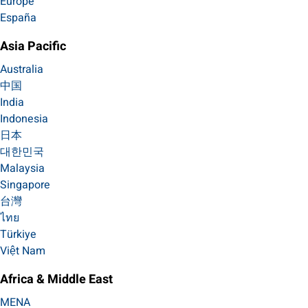
Europe
España
Asia Pacific
Australia
中国
India
Indonesia
日本
대한민국
Malaysia
Singapore
台灣
ไทย
Türkiye
Việt Nam
Africa & Middle East
MENA