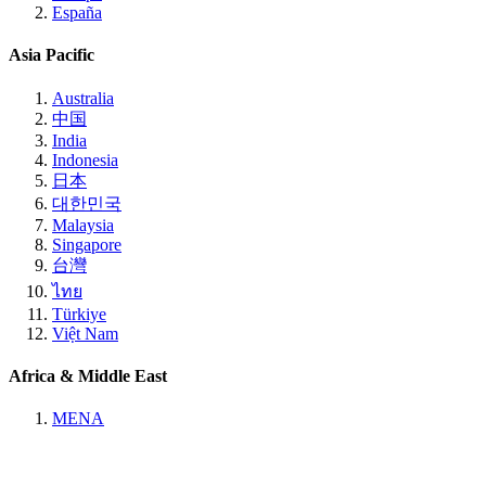
España
Asia Pacific
Australia
中国
India
Indonesia
日本
대한민국
Malaysia
Singapore
台灣
ไทย
Türkiye
Việt Nam
Africa & Middle East
MENA