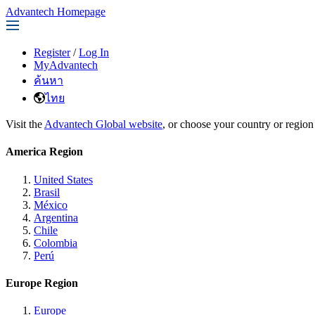
Advantech Homepage
Register
/
Log In
MyAdvantech
ค้นหา
ไทย
Visit the
Advantech Global website
, or choose your country or region
America Region
United States
Brasil
México
Argentina
Chile
Colombia
Perú
Europe Region
Europe