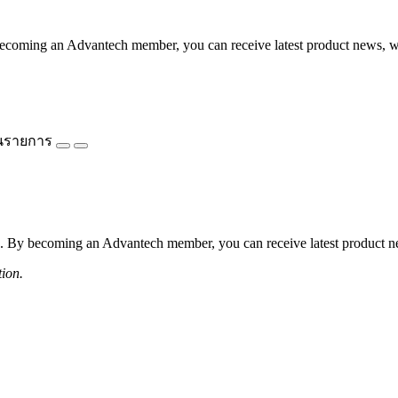
coming an Advantech member, you can receive latest product news, webi
นรายการ
 By becoming an Advantech member, you can receive latest product news
tion.