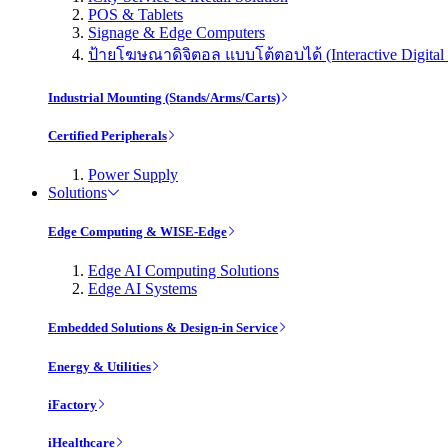
POS & Tablets
Signage & Edge Computers
ป้ายโฆษณาดิจิตอล แบบโต้ตอบได้ (Interactive Digital 
Industrial Mounting (Stands/Arms/Carts)
Certified Peripherals
Power Supply
Solutions
Edge Computing & WISE-Edge
Edge AI Computing Solutions
Edge AI Systems
Embedded Solutions & Design-in Service
Energy & Utilities
iFactory
iHealthcare