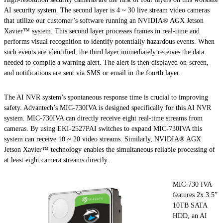
AI security system. The second layer is 4 ~ 30 live stream video cameras
that utilize our customer’s software running an NVIDIA® AGX Jetson
Xavier™ system. This second layer processes frames in real-time and
performs visual recognition to identify potentially hazardous events. When
such events are identified, the third layer immediately receives the data
needed to compile a warning alert. The alert is then displayed on-screen,
and notifications are sent via SMS or email in the fourth layer.
The AI NVR system’s spontaneous response time is crucial to improving
safety. Advantech’s MIC-730IVA is designed specifically for this AI NVR
system. MIC-730IVA can directly receive eight real-time streams from
cameras. By using EKI-2527PAI switches to expand MIC-730IVA this
system can receive 10 ~ 20 video streams. Similarly, NVIDIA® AGX
Jetson Xavier™ technology enables the simultaneous reliable processing of
at least eight camera streams directly.
MIC-730 IVA
features 2x 3.5”
10TB SATA
HDD, an AI