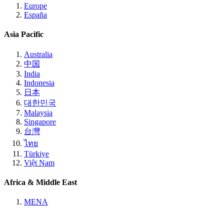
Europe
España
Asia Pacific
Australia
中国
India
Indonesia
日本
대한민국
Malaysia
Singapore
台灣
ไทย
Türkiye
Việt Nam
Africa & Middle East
MENA