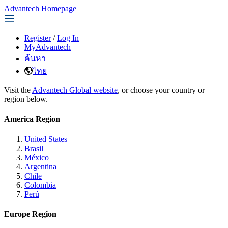
Advantech Homepage
Register
/
Log In
MyAdvantech
ค้นหา
ไทย
Visit the
Advantech Global website
, or choose your country or
region below.
America Region
United States
Brasil
México
Argentina
Chile
Colombia
Perú
Europe Region