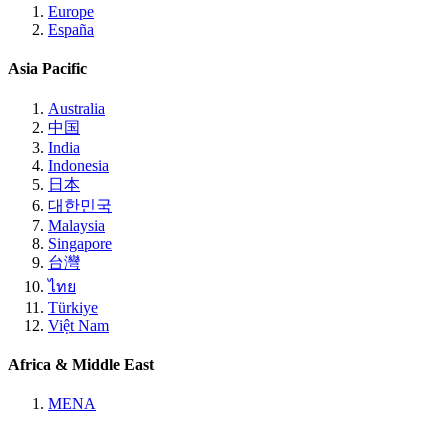
Europe
España
Asia Pacific
Australia
中国
India
Indonesia
日本
대한민국
Malaysia
Singapore
台灣
ไทย
Türkiye
Việt Nam
Africa & Middle East
MENA