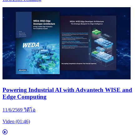
Powering Industrial AI with Advantech WISE and
Edge Computing
11/6/2569
วิดีโอ
Video (01:46)