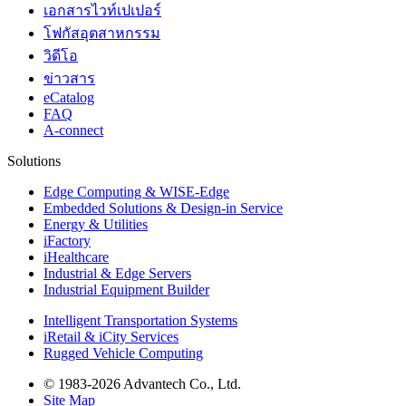
เอกสารไวท์เปเปอร์
โฟกัสอุตสาหกรรม
วิดีโอ
ข่าวสาร
eCatalog
FAQ
A-connect
Solutions
Edge Computing & WISE-Edge
Embedded Solutions & Design-in Service
Energy & Utilities
iFactory
iHealthcare
Industrial & Edge Servers
Industrial Equipment Builder
Intelligent Transportation Systems
iRetail & iCity Services
Rugged Vehicle Computing
© 1983-2026 Advantech Co., Ltd.
Site Map