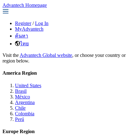
Advantech Homepage
Register
/
Log In
MyAdvantech
ค้นหา
ไทย
Visit the
Advantech Global website
, or choose your country or
region below.
America Region
United States
Brasil
México
Argentina
Chile
Colombia
Perú
Europe Region