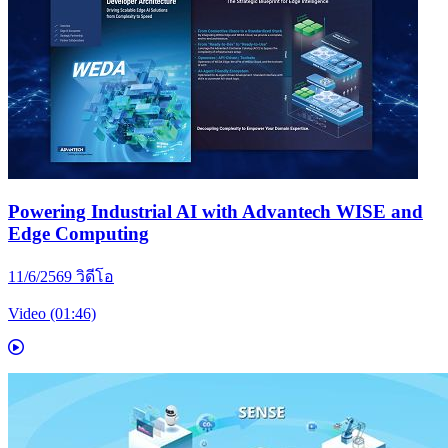
Powering Industrial AI with Advantech WISE and
Edge Computing
11/6/2569
วิดีโอ
Video (01:46)