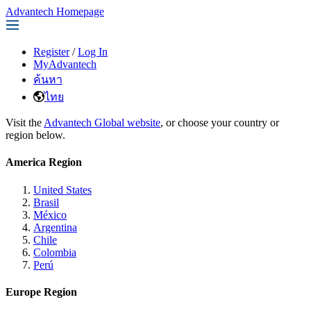
Advantech Homepage
Register
/
Log In
MyAdvantech
ค้นหา
ไทย
Visit the
Advantech Global website
, or choose your country or
region below.
America Region
United States
Brasil
México
Argentina
Chile
Colombia
Perú
Europe Region