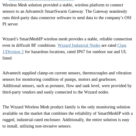
Wireless Mesh solution provided a stable, wireless platform to connect
sensors to an Advantech SmartSwarm Gateway. The Gateway seamlessly
runs third-party data connector software to send data to the company’s OSI
PI server.
Wzzard’s SmartMeshIP wireless mesh provides a stable, reliable connection
even in difficult RF conditions.
Wzzard Industrial Nodes
are rated
Class
1/Division 2
for hazardous locations, rated IP67 for outdoor use and UL
listed.
Advantech supplied clamp-on current sensors, thermocouples and vibration
sensors for monitoring condition of pumps, motors and gearboxes.
Additional sensors, such as pressure, flow and tank level, were provided by
third-party vendors and easily connected to the Wzzard nodes.
The Wzzard Wireless Mesh product family is the only monitoring solution
available on the market that combines the reliability of SmartMeshIP with a
rugged, industrial-rated enclosure. Additionally, the entire solution is easy
to install, utilizing non-invasive sensors.