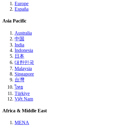
Europe
España
Asia Pacific
Australia
中国
India
Indonesia
日本
대한민국
Malaysia
Singapore
台灣
ไทย
Türkiye
Việt Nam
Africa & Middle East
MENA