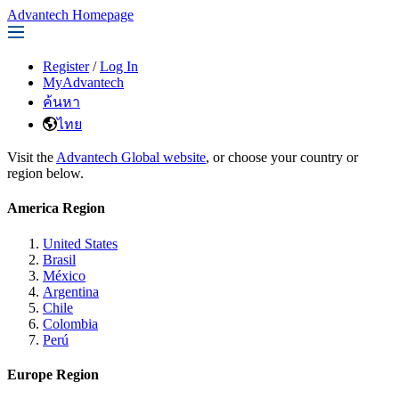
Advantech Homepage
Register
/
Log In
MyAdvantech
ค้นหา
ไทย
Visit the
Advantech Global website
, or choose your country or
region below.
America Region
United States
Brasil
México
Argentina
Chile
Colombia
Perú
Europe Region