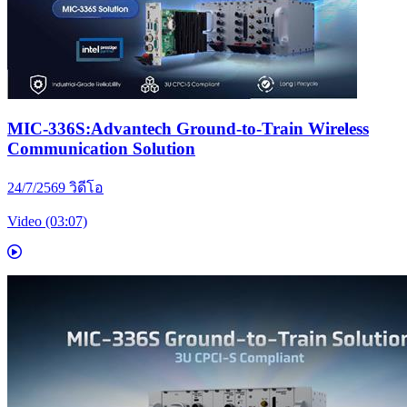
MIC-336S:Advantech Ground-to-Train Wireless
Communication Solution
24/7/2569
วิดีโอ
Video (03:07)