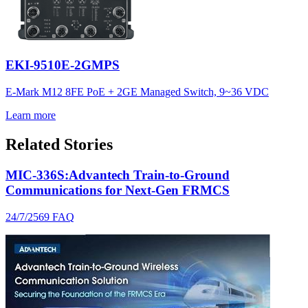
EKI-9510E-2GMPS
E-Mark M12 8FE PoE + 2GE Managed Switch, 9~36 VDC
Learn more
Related Stories
MIC-336S:Advantech Train-to-Ground
Communications for Next-Gen FRMCS
24/7/2569
FAQ