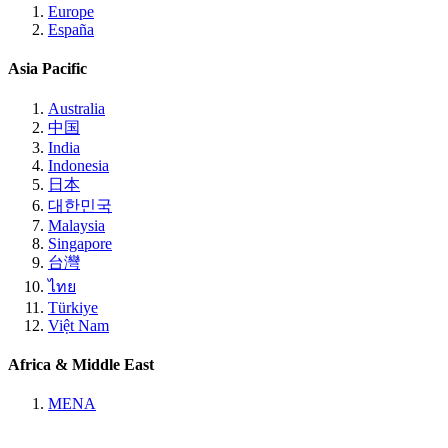
Europe
España
Asia Pacific
Australia
中国
India
Indonesia
日本
대한민국
Malaysia
Singapore
台灣
ไทย
Türkiye
Việt Nam
Africa & Middle East
MENA