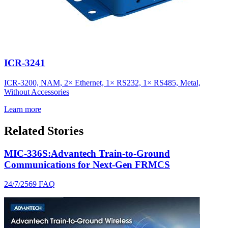
ICR-3241
ICR-3200, NAM, 2× Ethernet, 1× RS232, 1× RS485, Metal,
Without Accessories
Learn more
Related Stories
MIC-336S:Advantech Train-to-Ground
Communications for Next-Gen FRMCS
24/7/2569
FAQ