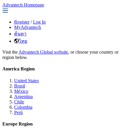
Advantech Homepage
Register
/
Log In
MyAdvantech
ค้นหา
ไทย
Visit the
Advantech Global website
, or choose your country or
region below.
America Region
United States
Brasil
México
Argentina
Chile
Colombia
Perú
Europe Region