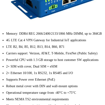
Memory: DDR4 REG 2666/2400/2133/1866 MHz DIMM, up to 384GB
4G LTE Cat.4 VPN Gateway for Industrial IoT applications
LTE B2, B4, B5, B12, B13, B14, B66, B71
Carriers support: Verizon, AT&T, T-Mobile, FirstNet (Public Safety)
Powerful CPU with 1.3 GB storage to host customer SW applications
2× SIM with cover, Dual SIM + eSIM
2× Ethernet 10/100, 1x RS232, 1x RS485 and I/O
Supports Power over Ethernet (PoE)
Robust metal cover with DIN and wall-mount options
Operational temperature range from -40°C to +75°C
Meets NEMA TS2 environmental requirements