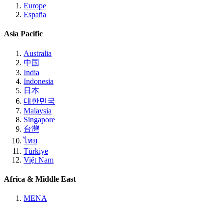
Europe
España
Asia Pacific
Australia
中国
India
Indonesia
日本
대한민국
Malaysia
Singapore
台灣
ไทย
Türkiye
Việt Nam
Africa & Middle East
MENA