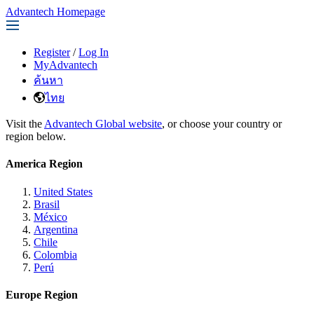
Advantech Homepage
Register
/
Log In
MyAdvantech
ค้นหา
ไทย
Visit the
Advantech Global website
, or choose your country or
region below.
America Region
United States
Brasil
México
Argentina
Chile
Colombia
Perú
Europe Region