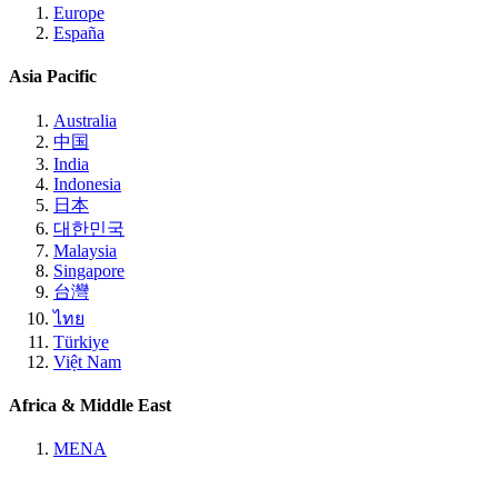
Europe
España
Asia Pacific
Australia
中国
India
Indonesia
日本
대한민국
Malaysia
Singapore
台灣
ไทย
Türkiye
Việt Nam
Africa & Middle East
MENA