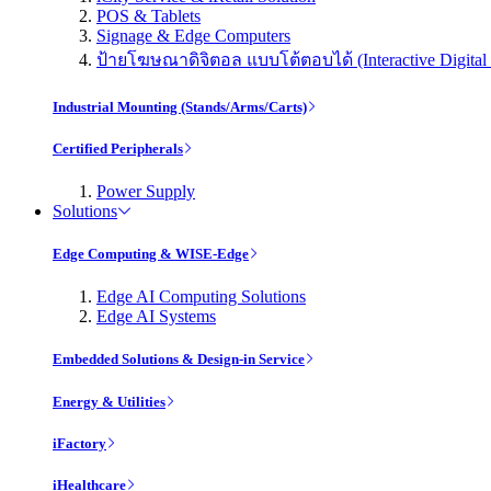
POS & Tablets
Signage & Edge Computers
ป้ายโฆษณาดิจิตอล แบบโต้ตอบได้ (Interactive Digital 
Industrial Mounting (Stands/Arms/Carts)
Certified Peripherals
Power Supply
Solutions
Edge Computing & WISE-Edge
Edge AI Computing Solutions
Edge AI Systems
Embedded Solutions & Design-in Service
Energy & Utilities
iFactory
iHealthcare