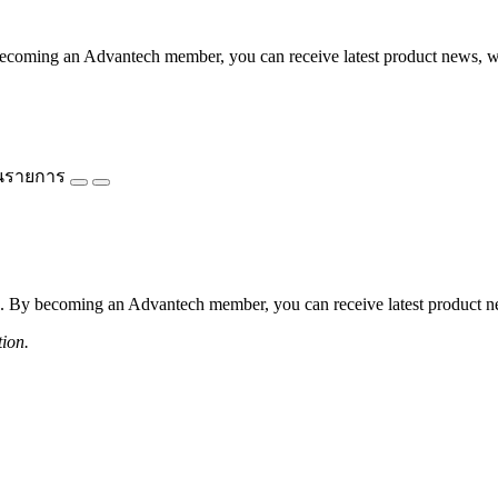
coming an Advantech member, you can receive latest product news, webi
นรายการ
 By becoming an Advantech member, you can receive latest product news
tion.