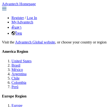
Advantech Homepage
Register
/
Log In
MyAdvantech
ค้นหา
ไทย
Visit the
Advantech Global website
, or choose your country or region
America Region
United States
Brasil
México
Argentina
Chile
Colombia
Perú
Europe Region
Europe