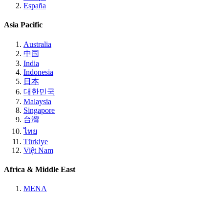
España
Asia Pacific
Australia
中国
India
Indonesia
日本
대한민국
Malaysia
Singapore
台灣
ไทย
Türkiye
Việt Nam
Africa & Middle East
MENA