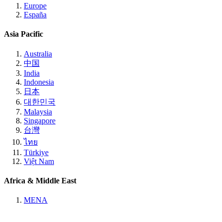
Europe
España
Asia Pacific
Australia
中国
India
Indonesia
日本
대한민국
Malaysia
Singapore
台灣
ไทย
Türkiye
Việt Nam
Africa & Middle East
MENA