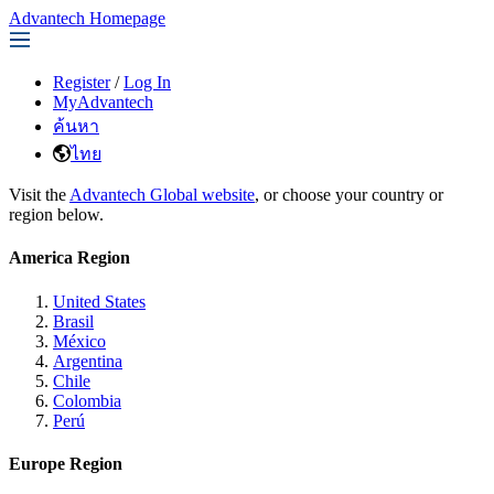
Advantech Homepage
Register
/
Log In
MyAdvantech
ค้นหา
ไทย
Visit the
Advantech Global website
, or choose your country or
region below.
America Region
United States
Brasil
México
Argentina
Chile
Colombia
Perú
Europe Region