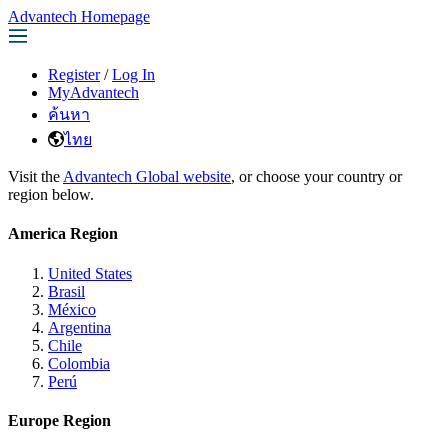
Advantech Homepage
Register
/
Log In
MyAdvantech
ค้นหา
ไทย
Visit the
Advantech Global website
, or choose your country or
region below.
America Region
United States
Brasil
México
Argentina
Chile
Colombia
Perú
Europe Region