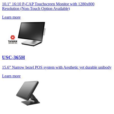
10.1" 16:10 P-CAP Touchscreen Monitor with 1280x800
Resolution (Non-Touch Option Available)
Learn more
USC-365H
15.6” Narrow bezel POS system with Aesthetic yet durable unibody
Learn more