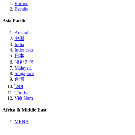
Europe
España
Asia Pacific
Australia
中国
India
Indonesia
日本
대한민국
Malaysia
Singapore
台灣
ไทย
Türkiye
Việt Nam
Africa & Middle East
MENA