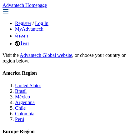
Advantech Homepage
Register
/
Log In
MyAdvantech
ค้นหา
ไทย
Visit the
Advantech Global website
, or choose your country or
region below.
America Region
United States
Brasil
México
Argentina
Chile
Colombia
Perú
Europe Region