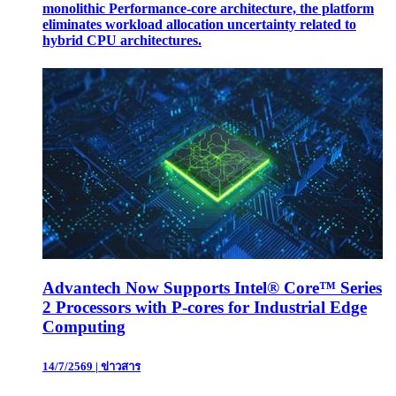
monolithic Performance-core architecture, the platform
eliminates workload allocation uncertainty related to
hybrid CPU architectures.
Advantech Now Supports Intel® Core™ Series
2 Processors with P-cores for Industrial Edge
Computing
14/7/2569
|
ข่าวสาร