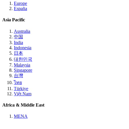
Europe
España
Asia Pacific
Australia
中国
India
Indonesia
日本
대한민국
Malaysia
Singapore
台灣
ไทย
Türkiye
Việt Nam
Africa & Middle East
MENA