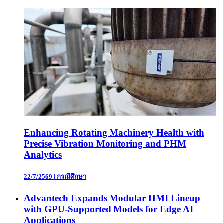
Enhancing Rotating Machinery Health with
Precise Vibration Monitoring and PHM
Analytics
22/7/2569
|
กรณีศึกษา
Advantech Expands Modular HMI Lineup
with GPU-Supported Models for Edge AI
Applications