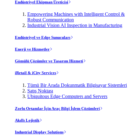
Endüstriyel Ekipman Üreticisi
Empowering Machines with Intelligent Control &
Robust Communication
Industrial Vision AI Inspection in Manufacturing
Endüstriyel ve Edge Sunucuları
Enerji ve Hizmetler
Gömülü Çözümler ve Tasarım Hizmeti
iRetail & iCity Services
Tümü Bir Arada Dokunmatik Bilgisayar Sistemleri
Satış Noktası
Ubiquitous Edge Computers and Servers
Zorlu Ortamlar İçin Araç Bilgi İşlem Çözümleri
Akıllı Lojistik
Industrial Display Solutions