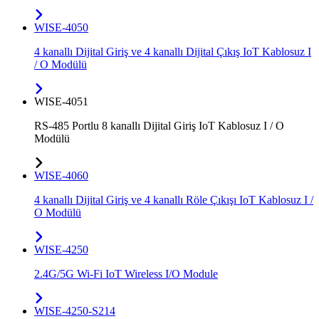
WISE-4050
4 kanallı Dijital Giriş ve 4 kanallı Dijital Çıkış IoT Kablosuz I
/ O Modülü
WISE-4051
RS-485 Portlu 8 kanallı Dijital Giriş IoT Kablosuz I / O
Modülü
WISE-4060
4 kanallı Dijital Giriş ve 4 kanallı Röle Çıkışı IoT Kablosuz I /
O Modülü
WISE-4250
2.4G/5G Wi-Fi IoT Wireless I/O Module
WISE-4250-S214