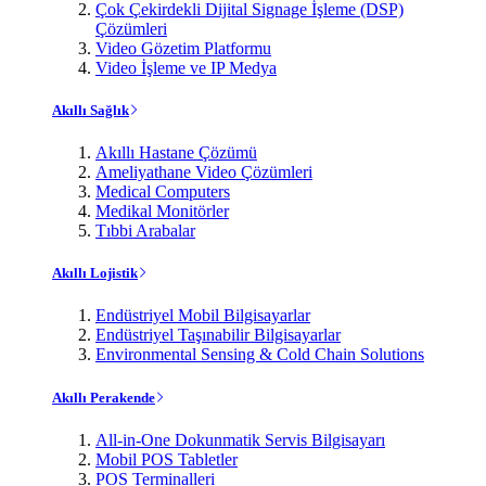
Çok Çekirdekli Dijital Signage İşleme (DSP)
Çözümleri
Video Gözetim Platformu
Video İşleme ve IP Medya
Akıllı Sağlık
Akıllı Hastane Çözümü
Ameliyathane Video Çözümleri
Medical Computers
Medikal Monitörler
Tıbbi Arabalar
Akıllı Lojistik
Endüstriyel Mobil Bilgisayarlar
Endüstriyel Taşınabilir Bilgisayarlar
Environmental Sensing & Cold Chain Solutions
Akıllı Perakende
All-in-One Dokunmatik Servis Bilgisayarı
Mobil POS Tabletler
POS Terminalleri