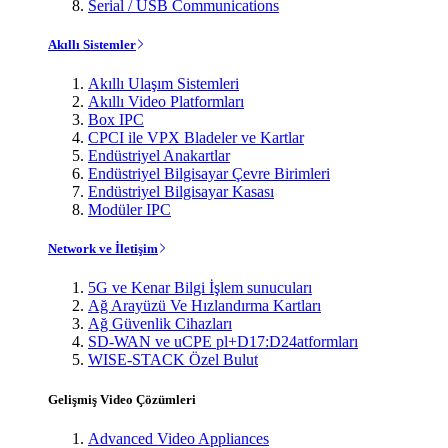
Serial / USB Communications
Akıllı Sistemler
Akıllı Ulaşım Sistemleri
Akıllı Video Platformları
Box IPC
CPCI ile VPX Bladeler ve Kartlar
Endüstriyel Anakartlar
Endüstriyel Bilgisayar Çevre Birimleri
Endüstriyel Bilgisayar Kasası
Modüler IPC
Network ve İletişim
5G ve Kenar Bilgi İşlem sunucuları
Ağ Arayüzü Ve Hızlandırma Kartları
Ağ Güvenlik Cihazları
SD-WAN ve uCPE pl+D17:D24atformları
WISE-STACK Özel Bulut
Gelişmiş Video Çözümleri
Advanced Video Appliances