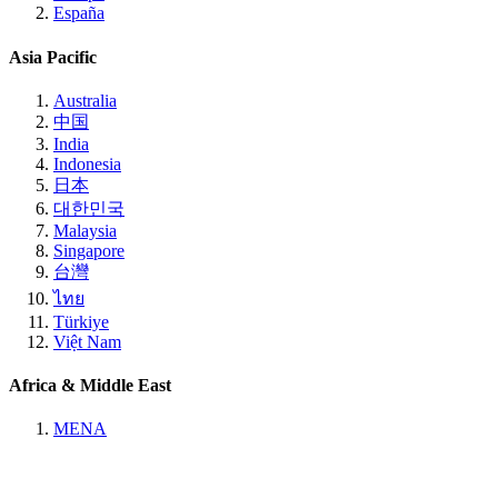
España
Asia Pacific
Australia
中国
India
Indonesia
日本
대한민국
Malaysia
Singapore
台灣
ไทย
Türkiye
Việt Nam
Africa & Middle East
MENA