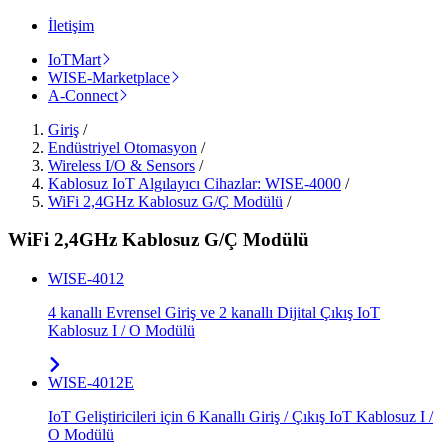
İletişim
IoTMart
WISE-Marketplace
A-Connect
Giriş
/
Endüstriyel Otomasyon
/
Wireless I/O & Sensors
/
Kablosuz IoT Algılayıcı Cihazlar: WISE-4000
/
WiFi 2,4GHz Kablosuz G/Ç Modülü
/
WiFi 2,4GHz Kablosuz G/Ç Modülü
WISE-4012
4 kanallı Evrensel Giriş ve 2 kanallı Dijital Çıkış IoT
Kablosuz I / O Modülü
WISE-4012E
IoT Geliştiricileri için 6 Kanallı Giriş / Çıkış IoT Kablosuz I /
O Modülü