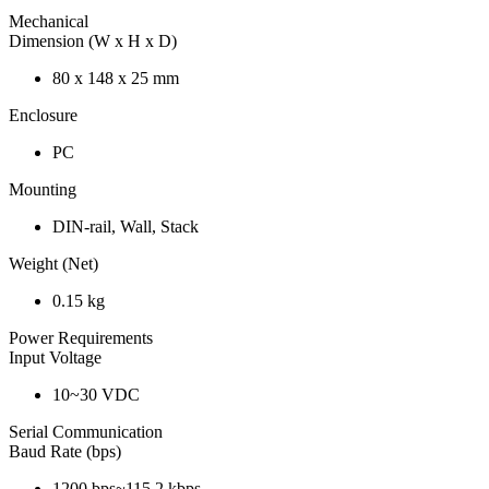
Mechanical
Dimension (W x H x D)
80 x 148 x 25 mm
Enclosure
PC
Mounting
DIN-rail, Wall, Stack
Weight (Net)
0.15 kg
Power Requirements
Input Voltage
10~30 VDC
Serial Communication
Baud Rate (bps)
1200 bps~115.2 kbps