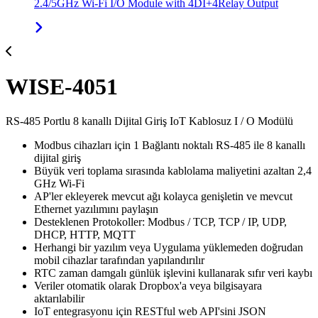
2.4/5GHz Wi-Fi I/O Module with 4DI+4Relay Output
WISE-4051
RS-485 Portlu 8 kanallı Dijital Giriş IoT Kablosuz I / O Modülü
Modbus cihazları için 1 Bağlantı noktalı RS-485 ile 8 kanallı
dijital giriş
Büyük veri toplama sırasında kablolama maliyetini azaltan 2,4
GHz Wi-Fi
AP'ler ekleyerek mevcut ağı kolayca genişletin ve mevcut
Ethernet yazılımını paylaşın
Desteklenen Protokoller: Modbus / TCP, TCP / IP, UDP,
DHCP, HTTP, MQTT
Herhangi bir yazılım veya Uygulama yüklemeden doğrudan
mobil cihazlar tarafından yapılandırılır
RTC zaman damgalı günlük işlevini kullanarak sıfır veri kaybı
Veriler otomatik olarak Dropbox'a veya bilgisayara
aktarılabilir
IoT entegrasyonu için RESTful web API'sini JSON