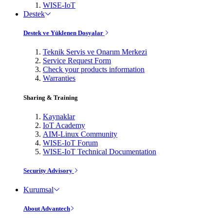
WISE-IoT
Destek
Destek ve Yüklenen Dosyalar
Teknik Servis ve Onarım Merkezi
Service Request Form
Check your products information
Warranties
Sharing & Training
Kaynaklar
IoT Academy
AIM-Linux Community
WISE-IoT Forum
WISE-IoT Technical Documentation
Security Advisory
Kurumsal
About Advantech