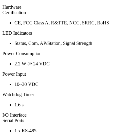
Hardware
Certification
CE, FCC Class A, R&TTE, NCC, SRRC, RoHS
LED Indicators
Status, Com, AP/Station, Signal Strength
Power Consumption
2.2 W @ 24 VDC
Power Input
10~30 VDC
Watchdog Timer
1.6 s
I/O Interface
Serial Ports
1 x RS-485