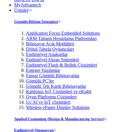
MyAdvantech
Ürünler
Gömülü Bilişim Sistemleri
Application Focus Embedded Solutions
ARM Tabanlı Hesaplama Platformları
Bilgisayar Açık Modülleri
Dijital Tabela Oynatıcıları
Endüstriyel Anakartlar
Endüstriyel Ekran Sistemleri
Endüstriyel Flash & Bellek Çözümleri
Entegre Yazılımlar
Fansız Gömülü Bilgisayarlar
Gömülü PC'ler
Gömülü Tek Kartlı Bilgisayarlar
Kablosuz IoT Çözümleri ve eKağıt
Oyun Platformu Çözümleri
Uç AI ve IoT çözümleri
Wireless ePaper Display Solutions
Applied Computing (Design & Manufacturing Service)
Endüstriyel Otomasyon