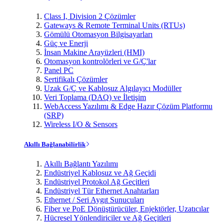
Class I, Division 2 Çözümler
Gateways & Remote Terminal Units (RTUs)
Gömülü Otomasyon Bilgisayarları
Güç ve Enerji
İnsan Makine Arayüzleri (HMI)
Otomasyon kontrolörleri ve G/Ç'lar
Panel PC
Sertifikalı Çözümler
Uzak G/Ç ve Kablosuz Algılayıcı Modüller
Veri Toplama (DAQ) ve İletişim
WebAccess Yazılımı & Edge Hazır Çözüm Platformu
(SRP)
Wireless I/O & Sensors
Akıllı Bağlanabilirlik
Akıllı Bağlantı Yazılımı
Endüstriyel Kablosuz ve Ağ Geçidi
Endüstriyel Protokol Ağ Geçitleri
Endüstriyel Tür Ethernet Anahtarları
Ethernet / Seri Aygıt Sunucuları
Fiber ve PoE Dönüştürücüler, Enjektörler, Uzatıcılar
Hücresel Yönlendiriciler ve Ağ Geçitleri