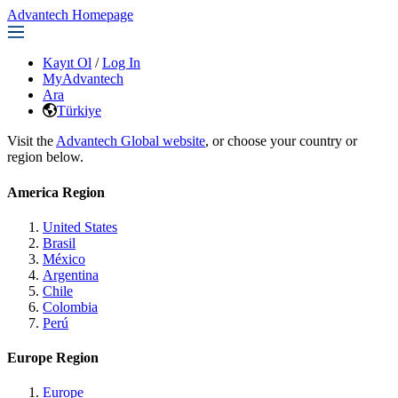
Advantech Homepage
Kayıt Ol
/
Log In
MyAdvantech
Ara
Türkiye
Visit the
Advantech Global website
, or choose your country or
region below.
America Region
United States
Brasil
México
Argentina
Chile
Colombia
Perú
Europe Region
Europe