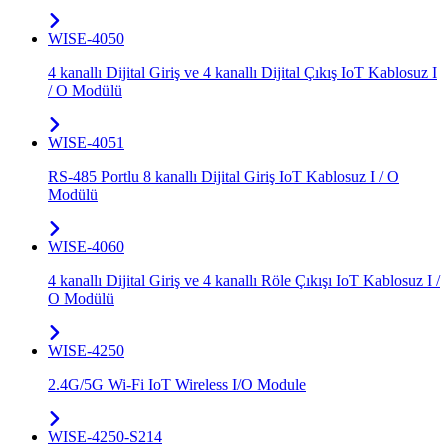
WISE-4050
4 kanallı Dijital Giriş ve 4 kanallı Dijital Çıkış IoT Kablosuz I
/ O Modülü
WISE-4051
RS-485 Portlu 8 kanallı Dijital Giriş IoT Kablosuz I / O
Modülü
WISE-4060
4 kanallı Dijital Giriş ve 4 kanallı Röle Çıkışı IoT Kablosuz I /
O Modülü
WISE-4250
2.4G/5G Wi-Fi IoT Wireless I/O Module
WISE-4250-S214