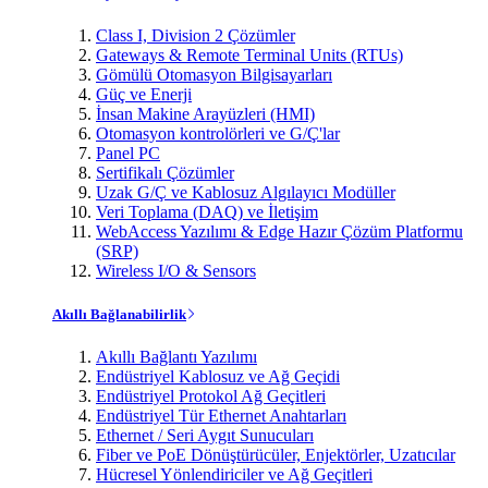
Class I, Division 2 Çözümler
Gateways & Remote Terminal Units (RTUs)
Gömülü Otomasyon Bilgisayarları
Güç ve Enerji
İnsan Makine Arayüzleri (HMI)
Otomasyon kontrolörleri ve G/Ç'lar
Panel PC
Sertifikalı Çözümler
Uzak G/Ç ve Kablosuz Algılayıcı Modüller
Veri Toplama (DAQ) ve İletişim
WebAccess Yazılımı & Edge Hazır Çözüm Platformu
(SRP)
Wireless I/O & Sensors
Akıllı Bağlanabilirlik
Akıllı Bağlantı Yazılımı
Endüstriyel Kablosuz ve Ağ Geçidi
Endüstriyel Protokol Ağ Geçitleri
Endüstriyel Tür Ethernet Anahtarları
Ethernet / Seri Aygıt Sunucuları
Fiber ve PoE Dönüştürücüler, Enjektörler, Uzatıcılar
Hücresel Yönlendiriciler ve Ağ Geçitleri