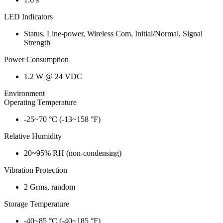
LED Indicators
Status, Line-power, Wireless Com, Initial/Normal, Signal
Strength
Power Consumption
1.2 W @ 24 VDC
Environment
Operating Temperature
-25~70 °C (-13~158 °F)
Relative Humidity
20~95% RH (non-condensing)
Vibration Protection
2 Grms, random
Storage Temperature
-40~85 °C (-40~185 °F)