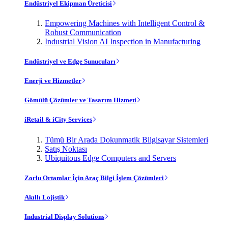
Endüstriyel Ekipman Üreticisi
Empowering Machines with Intelligent Control &
Robust Communication
Industrial Vision AI Inspection in Manufacturing
Endüstriyel ve Edge Sunucuları
Enerji ve Hizmetler
Gömülü Çözümler ve Tasarım Hizmeti
iRetail & iCity Services
Tümü Bir Arada Dokunmatik Bilgisayar Sistemleri
Satış Noktası
Ubiquitous Edge Computers and Servers
Zorlu Ortamlar İçin Araç Bilgi İşlem Çözümleri
Akıllı Lojistik
Industrial Display Solutions