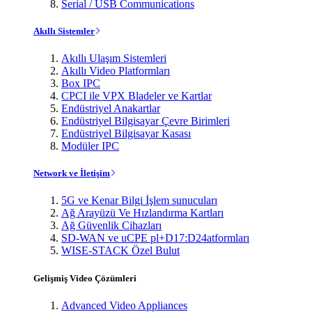
Serial / USB Communications
Akıllı Sistemler
Akıllı Ulaşım Sistemleri
Akıllı Video Platformları
Box IPC
CPCI ile VPX Bladeler ve Kartlar
Endüstriyel Anakartlar
Endüstriyel Bilgisayar Çevre Birimleri
Endüstriyel Bilgisayar Kasası
Modüler IPC
Network ve İletişim
5G ve Kenar Bilgi İşlem sunucuları
Ağ Arayüzü Ve Hızlandırma Kartları
Ağ Güvenlik Cihazları
SD-WAN ve uCPE pl+D17:D24atformları
WISE-STACK Özel Bulut
Gelişmiş Video Çözümleri
Advanced Video Appliances