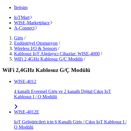
İletişim
IoTMart
WISE-Marketplace
A-Connect
Giriş
/
Endüstriyel Otomasyon
/
Wireless I/O & Sensors
/
Kablosuz IoT Algılayıcı Cihazlar: WISE-4000
/
WiFi 2,4GHz Kablosuz G/Ç Modülü
/
WiFi 2,4GHz Kablosuz G/Ç Modülü
WISE-4012
4 kanallı Evrensel Giriş ve 2 kanallı Dijital Çıkış IoT
Kablosuz I / O Modülü
WISE-4012E
IoT Geliştiricileri için 6 Kanallı Giriş / Çıkış IoT Kablosuz I /
O Modülü