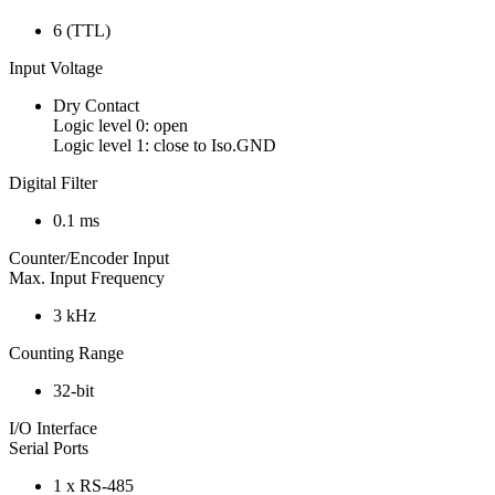
6 (TTL)
Input Voltage
Dry Contact
Logic level 0: open
Logic level 1: close to Iso.GND
Digital Filter
0.1 ms
Counter/Encoder Input
Max. Input Frequency
3 kHz
Counting Range
32-bit
I/O Interface
Serial Ports
1 x RS-485