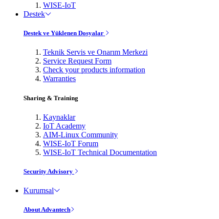
WISE-IoT
Destek
Destek ve Yüklenen Dosyalar
Teknik Servis ve Onarım Merkezi
Service Request Form
Check your products information
Warranties
Sharing & Training
Kaynaklar
IoT Academy
AIM-Linux Community
WISE-IoT Forum
WISE-IoT Technical Documentation
Security Advisory
Kurumsal
About Advantech