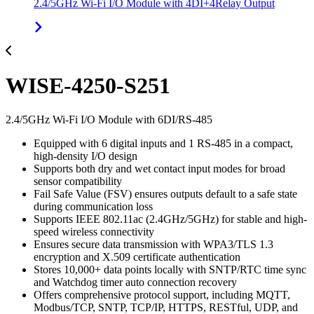
2.4/5GHz Wi-Fi I/O Module with 4DI+4Relay Output
WISE-4250-S251
2.4/5GHz Wi-Fi I/O Module with 6DI/RS-485
Equipped with 6 digital inputs and 1 RS-485 in a compact,
high-density I/O design
Supports both dry and wet contact input modes for broad
sensor compatibility
Fail Safe Value (FSV) ensures outputs default to a safe state
during communication loss
Supports IEEE 802.11ac (2.4GHz/5GHz) for stable and high-
speed wireless connectivity
Ensures secure data transmission with WPA3/TLS 1.3
encryption and X.509 certificate authentication
Stores 10,000+ data points locally with SNTP/RTC time sync
and Watchdog timer auto connection recovery
Offers comprehensive protocol support, including MQTT,
Modbus/TCP, SNTP, TCP/IP, HTTPS, RESTful, UDP, and