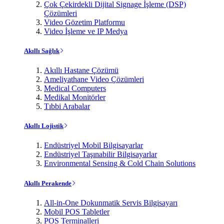
Çok Çekirdekli Dijital Signage İşleme (DSP)
Çözümleri
Video Gözetim Platformu
Video İşleme ve IP Medya
Akıllı Sağlık
Akıllı Hastane Çözümü
Ameliyathane Video Çözümleri
Medical Computers
Medikal Monitörler
Tıbbi Arabalar
Akıllı Lojistik
Endüstriyel Mobil Bilgisayarlar
Endüstriyel Taşınabilir Bilgisayarlar
Environmental Sensing & Cold Chain Solutions
Akıllı Perakende
All-in-One Dokunmatik Servis Bilgisayarı
Mobil POS Tabletler
POS Terminalleri