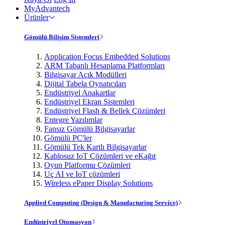
MyAdvantech
Ürünler
Gömülü Bilişim Sistemleri
Application Focus Embedded Solutions
ARM Tabanlı Hesaplama Platformları
Bilgisayar Açık Modülleri
Dijital Tabela Oynatıcıları
Endüstriyel Anakartlar
Endüstriyel Ekran Sistemleri
Endüstriyel Flash & Bellek Çözümleri
Entegre Yazılımlar
Fansız Gömülü Bilgisayarlar
Gömülü PC'ler
Gömülü Tek Kartlı Bilgisayarlar
Kablosuz IoT Çözümleri ve eKağıt
Oyun Platformu Çözümleri
Uç AI ve IoT çözümleri
Wireless ePaper Display Solutions
Applied Computing (Design & Manufacturing Service)
Endüstriyel Otomasyon