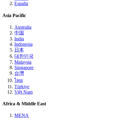
España
Asia Pacific
Australia
中国
India
Indonesia
日本
대한민국
Malaysia
Singapore
台灣
ไทย
Türkiye
Việt Nam
Africa & Middle East
MENA