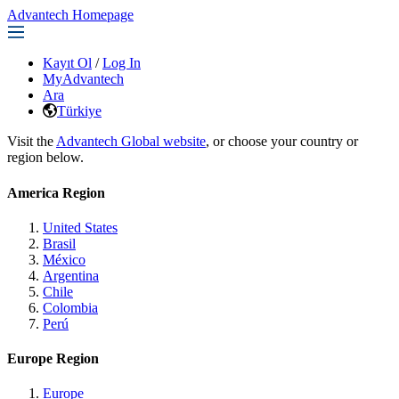
Advantech Homepage
Kayıt Ol
/
Log In
MyAdvantech
Ara
Türkiye
Visit the
Advantech Global website
, or choose your country or
region below.
America Region
United States
Brasil
México
Argentina
Chile
Colombia
Perú
Europe Region
Europe