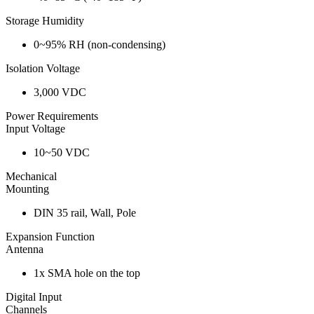
Storage Humidity
0~95% RH (non-condensing)
Isolation Voltage
3,000 VDC
Power Requirements
Input Voltage
10~50 VDC
Mechanical
Mounting
DIN 35 rail, Wall, Pole
Expansion Function
Antenna
1x SMA hole on the top
Digital Input
Channels