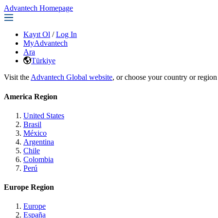
Advantech Homepage
Kayıt Ol
/
Log In
MyAdvantech
Ara
Türkiye
Visit the
Advantech Global website
, or choose your country or region
America Region
United States
Brasil
México
Argentina
Chile
Colombia
Perú
Europe Region
Europe
España