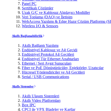
Panel PC
Sertifikalı Çözümler
Uzak G/Ç ve Kablosuz Algılayıcı Modüller
Veri Toplama (DAQ) ve İletişim
WebAccess Yazılımı & Edge Hazır Çözüm Platformu (S
Wireless I/O & Sensors
Akıllı Bağlanabilirlik
Akıllı Bağlantı Yazılımı
Endüstriyel Kablosuz ve Ağ Geçidi
Endüstriyel Protokol Ağ Geçitleri
Endüstriyel Tür Ethernet Anahtarları
Ethernet / Seri Aygıt Sunucuları
Fiber ve PoE Dönüştürücüler, Enjektörler, Uzatıcılar
Hücresel Yönlendiriciler ve Ağ Geçitleri
Serial / USB Communications
Akıllı Sistemler
Akıllı Ulaşım Sistemleri
Akıllı Video Platformları
Box IPC
CPCI ile VPX Bladeler ve Kartlar