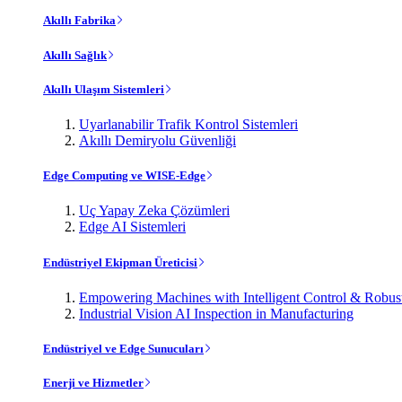
Akıllı Fabrika
Akıllı Sağlık
Akıllı Ulaşım Sistemleri
Uyarlanabilir Trafik Kontrol Sistemleri
Akıllı Demiryolu Güvenliği
Edge Computing ve WISE-Edge
Uç Yapay Zeka Çözümleri
Edge AI Sistemleri
Endüstriyel Ekipman Üreticisi
Empowering Machines with Intelligent Control & Robu
Industrial Vision AI Inspection in Manufacturing
Endüstriyel ve Edge Sunucuları
Enerji ve Hizmetler