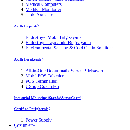
Medical Computers
Medikal Monitörler
Tıbbi Arabalar
Akıllı Lojistik
Endüstriyel Mobil Bilgisayarlar
Endüstriyel Taşınabilir Bilgisayarlar
Environmental Sensing & Cold Chain Solutions
Akıllı Perakende
All-in-One Dokunmatik Servis Bilgisayarı
Mobil POS Tabletler
POS Terminalleri
UShop Çözümleri
Industrial Mounting (Stands/Arms/Carts)
Certified Peripherals
Power Supply
Çözümler