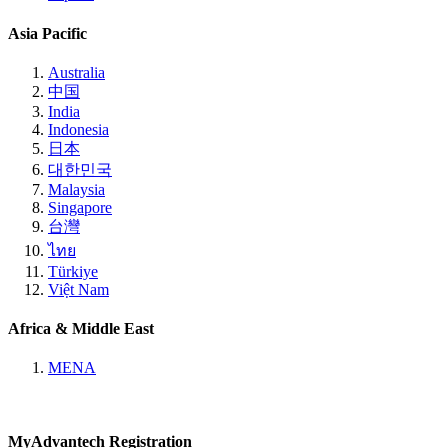
Asia Pacific
Australia
中国
India
Indonesia
日本
대한민국
Malaysia
Singapore
台灣
ไทย
Türkiye
Việt Nam
Africa & Middle East
MENA
MyAdvantech Registration