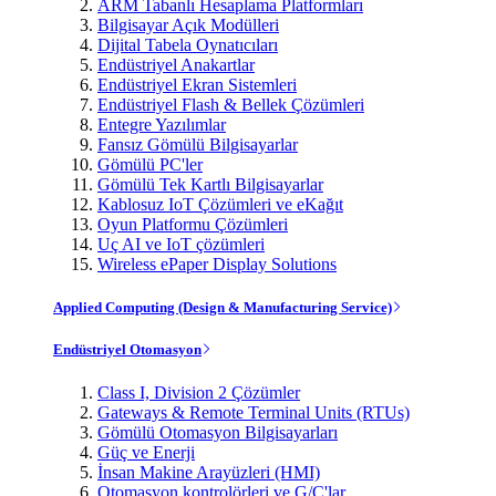
ARM Tabanlı Hesaplama Platformları
Bilgisayar Açık Modülleri
Dijital Tabela Oynatıcıları
Endüstriyel Anakartlar
Endüstriyel Ekran Sistemleri
Endüstriyel Flash & Bellek Çözümleri
Entegre Yazılımlar
Fansız Gömülü Bilgisayarlar
Gömülü PC'ler
Gömülü Tek Kartlı Bilgisayarlar
Kablosuz IoT Çözümleri ve eKağıt
Oyun Platformu Çözümleri
Uç AI ve IoT çözümleri
Wireless ePaper Display Solutions
Applied Computing (Design & Manufacturing Service)
Endüstriyel Otomasyon
Class I, Division 2 Çözümler
Gateways & Remote Terminal Units (RTUs)
Gömülü Otomasyon Bilgisayarları
Güç ve Enerji
İnsan Makine Arayüzleri (HMI)
Otomasyon kontrolörleri ve G/Ç'lar