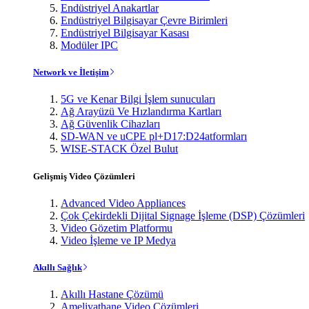
Endüstriyel Anakartlar
Endüstriyel Bilgisayar Çevre Birimleri
Endüstriyel Bilgisayar Kasası
Modüler IPC
Network ve İletişim
5G ve Kenar Bilgi İşlem sunucuları
Ağ Arayüzü Ve Hızlandırma Kartları
Ağ Güvenlik Cihazları
SD-WAN ve uCPE pl+D17:D24atformları
WISE-STACK Özel Bulut
Gelişmiş Video Çözümleri
Advanced Video Appliances
Çok Çekirdekli Dijital Signage İşleme (DSP) Çözümleri
Video Gözetim Platformu
Video İşleme ve IP Medya
Akıllı Sağlık
Akıllı Hastane Çözümü
Ameliyathane Video Çözümleri