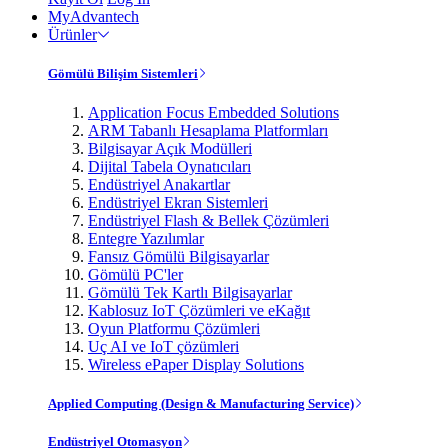
MyAdvantech
Ürünler
Gömülü Bilişim Sistemleri
Application Focus Embedded Solutions
ARM Tabanlı Hesaplama Platformları
Bilgisayar Açık Modülleri
Dijital Tabela Oynatıcıları
Endüstriyel Anakartlar
Endüstriyel Ekran Sistemleri
Endüstriyel Flash & Bellek Çözümleri
Entegre Yazılımlar
Fansız Gömülü Bilgisayarlar
Gömülü PC'ler
Gömülü Tek Kartlı Bilgisayarlar
Kablosuz IoT Çözümleri ve eKağıt
Oyun Platformu Çözümleri
Uç AI ve IoT çözümleri
Wireless ePaper Display Solutions
Applied Computing (Design & Manufacturing Service)
Endüstriyel Otomasyon