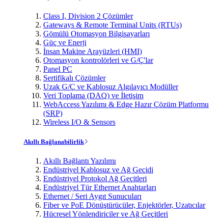
Class I, Division 2 Çözümler
Gateways & Remote Terminal Units (RTUs)
Gömülü Otomasyon Bilgisayarları
Güç ve Enerji
İnsan Makine Arayüzleri (HMI)
Otomasyon kontrolörleri ve G/Ç'lar
Panel PC
Sertifikalı Çözümler
Uzak G/Ç ve Kablosuz Algılayıcı Modüller
Veri Toplama (DAQ) ve İletişim
WebAccess Yazılımı & Edge Hazır Çözüm Platformu
(SRP)
Wireless I/O & Sensors
Akıllı Bağlanabilirlik
Akıllı Bağlantı Yazılımı
Endüstriyel Kablosuz ve Ağ Geçidi
Endüstriyel Protokol Ağ Geçitleri
Endüstriyel Tür Ethernet Anahtarları
Ethernet / Seri Aygıt Sunucuları
Fiber ve PoE Dönüştürücüler, Enjektörler, Uzatıcılar
Hücresel Yönlendiriciler ve Ağ Geçitleri