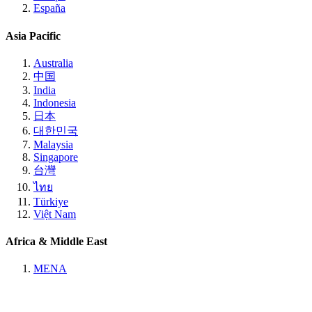
España
Asia Pacific
Australia
中国
India
Indonesia
日本
대한민국
Malaysia
Singapore
台灣
ไทย
Türkiye
Việt Nam
Africa & Middle East
MENA