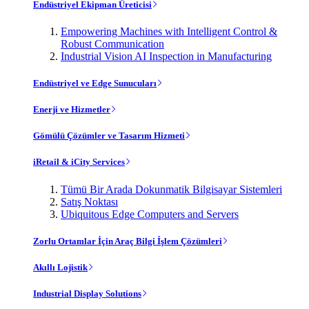
Endüstriyel Ekipman Üreticisi
Empowering Machines with Intelligent Control &
Robust Communication
Industrial Vision AI Inspection in Manufacturing
Endüstriyel ve Edge Sunucuları
Enerji ve Hizmetler
Gömülü Çözümler ve Tasarım Hizmeti
iRetail & iCity Services
Tümü Bir Arada Dokunmatik Bilgisayar Sistemleri
Satış Noktası
Ubiquitous Edge Computers and Servers
Zorlu Ortamlar İçin Araç Bilgi İşlem Çözümleri
Akıllı Lojistik
Industrial Display Solutions