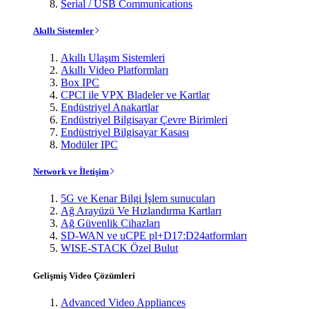
Serial / USB Communications
Akıllı Sistemler
Akıllı Ulaşım Sistemleri
Akıllı Video Platformları
Box IPC
CPCI ile VPX Bladeler ve Kartlar
Endüstriyel Anakartlar
Endüstriyel Bilgisayar Çevre Birimleri
Endüstriyel Bilgisayar Kasası
Modüler IPC
Network ve İletişim
5G ve Kenar Bilgi İşlem sunucuları
Ağ Arayüzü Ve Hızlandırma Kartları
Ağ Güvenlik Cihazları
SD-WAN ve uCPE pl+D17:D24atformları
WISE-STACK Özel Bulut
Gelişmiş Video Çözümleri
Advanced Video Appliances