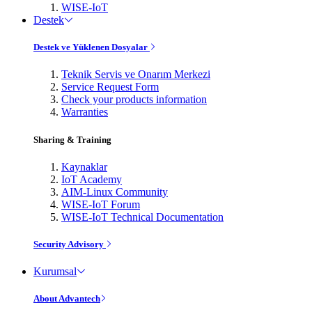
WISE-IoT
Destek
Destek ve Yüklenen Dosyalar
Teknik Servis ve Onarım Merkezi
Service Request Form
Check your products information
Warranties
Sharing & Training
Kaynaklar
IoT Academy
AIM-Linux Community
WISE-IoT Forum
WISE-IoT Technical Documentation
Security Advisory
Kurumsal
About Advantech