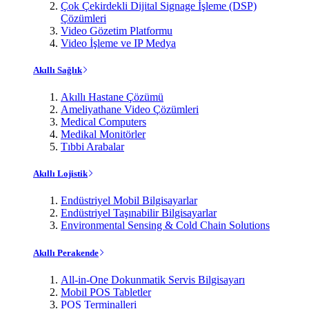
Çok Çekirdekli Dijital Signage İşleme (DSP)
Çözümleri
Video Gözetim Platformu
Video İşleme ve IP Medya
Akıllı Sağlık
Akıllı Hastane Çözümü
Ameliyathane Video Çözümleri
Medical Computers
Medikal Monitörler
Tıbbi Arabalar
Akıllı Lojistik
Endüstriyel Mobil Bilgisayarlar
Endüstriyel Taşınabilir Bilgisayarlar
Environmental Sensing & Cold Chain Solutions
Akıllı Perakende
All-in-One Dokunmatik Servis Bilgisayarı
Mobil POS Tabletler
POS Terminalleri