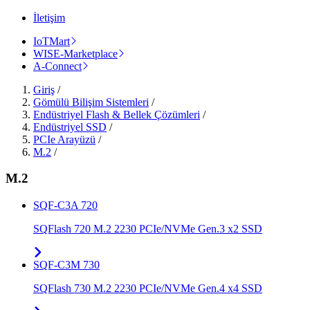
İletişim
IoTMart
WISE-Marketplace
A-Connect
Giriş
/
Gömülü Bilişim Sistemleri
/
Endüstriyel Flash & Bellek Çözümleri
/
Endüstriyel SSD
/
PCIe Arayüzü
/
M.2
/
M.2
SQF-C3A 720
SQFlash 720 M.2 2230 PCIe/NVMe Gen.3 x2 SSD
SQF-C3M 730
SQFlash 730 M.2 2230 PCIe/NVMe Gen.4 x4 SSD