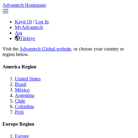
Advantech Homepage
Kayıt Ol
/
Log In
MyAdvantech
Ara
Türkiye
Visit the
Advantech Global website
, or choose your country or
region below.
America Region
United States
Brasil
México
Argentina
Chile
Colombia
Perú
Europe Region
Europe