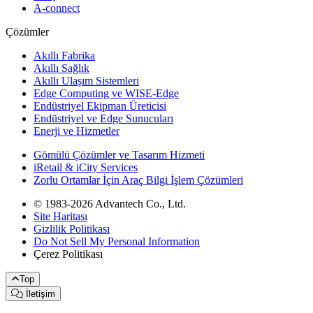
A-connect
Çözümler
Akıllı Fabrika
Akıllı Sağlık
Akıllı Ulaşım Sistemleri
Edge Computing ve WISE-Edge
Endüstriyel Ekipman Üreticisi
Endüstriyel ve Edge Sunucuları
Enerji ve Hizmetler
Gömülü Çözümler ve Tasarım Hizmeti
iRetail & iCity Services
Zorlu Ortamlar İçin Araç Bilgi İşlem Çözümleri
© 1983-2026 Advantech Co., Ltd.
Site Haritası
Gizlilik Politikası
Do Not Sell My Personal Information
Çerez Politikası
Top
İletişim