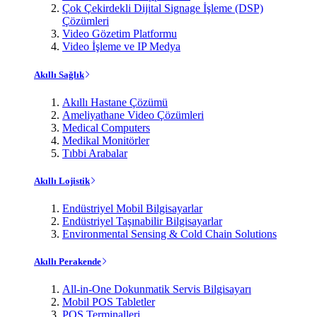
Çok Çekirdekli Dijital Signage İşleme (DSP)
Çözümleri
Video Gözetim Platformu
Video İşleme ve IP Medya
Akıllı Sağlık
Akıllı Hastane Çözümü
Ameliyathane Video Çözümleri
Medical Computers
Medikal Monitörler
Tıbbi Arabalar
Akıllı Lojistik
Endüstriyel Mobil Bilgisayarlar
Endüstriyel Taşınabilir Bilgisayarlar
Environmental Sensing & Cold Chain Solutions
Akıllı Perakende
All-in-One Dokunmatik Servis Bilgisayarı
Mobil POS Tabletler
POS Terminalleri