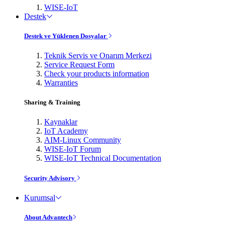
WISE-IoT
Destek
Destek ve Yüklenen Dosyalar
Teknik Servis ve Onarım Merkezi
Service Request Form
Check your products information
Warranties
Sharing & Training
Kaynaklar
IoT Academy
AIM-Linux Community
WISE-IoT Forum
WISE-IoT Technical Documentation
Security Advisory
Kurumsal
About Advantech