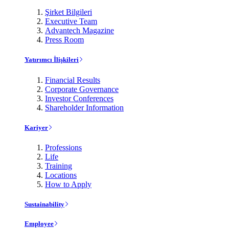
Şirket Bilgileri
Executive Team
Advantech Magazine
Press Room
Yatırımcı İlişkileri
Financial Results
Corporate Governance
Investor Conferences
Shareholder Information
Kariyer
Professions
Life
Training
Locations
How to Apply
Sustainability
Employee