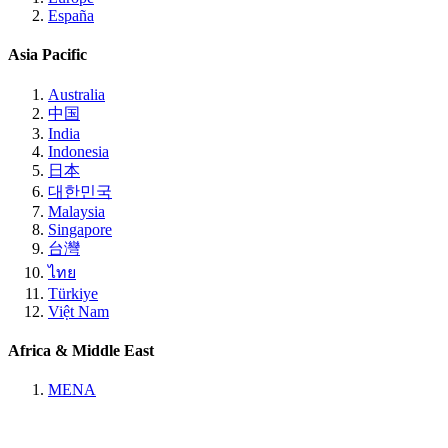
España
Asia Pacific
Australia
中国
India
Indonesia
日本
대한민국
Malaysia
Singapore
台灣
ไทย
Türkiye
Việt Nam
Africa & Middle East
MENA