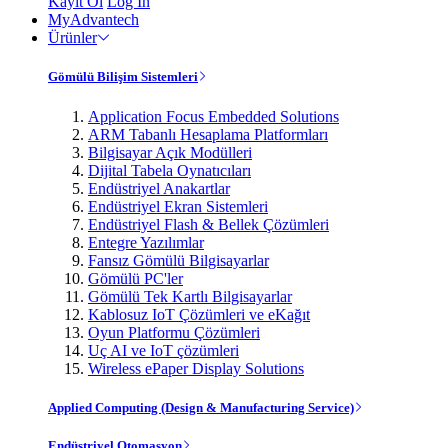
Kayıt Ol
Log In
MyAdvantech
Ürünler
Gömülü Bilişim Sistemleri
Application Focus Embedded Solutions
ARM Tabanlı Hesaplama Platformları
Bilgisayar Açık Modülleri
Dijital Tabela Oynatıcıları
Endüstriyel Anakartlar
Endüstriyel Ekran Sistemleri
Endüstriyel Flash & Bellek Çözümleri
Entegre Yazılımlar
Fansız Gömülü Bilgisayarlar
Gömülü PC'ler
Gömülü Tek Kartlı Bilgisayarlar
Kablosuz IoT Çözümleri ve eKağıt
Oyun Platformu Çözümleri
Uç AI ve IoT çözümleri
Wireless ePaper Display Solutions
Applied Computing (Design & Manufacturing Service)
Endüstriyel Otomasyon