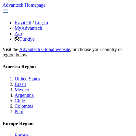
Advantech Homepage
Kayıt Ol
/
Log In
MyAdvantech
Ara
Türkiye
Visit the
Advantech Global website
, or choose your country or
region below.
America Region
United States
Brasil
México
Argentina
Chile
Colombia
Perú
Europe Region
Europe