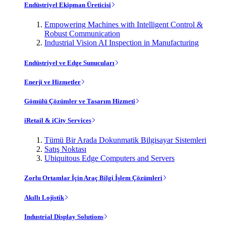
Endüstriyel Ekipman Üreticisi
Empowering Machines with Intelligent Control &
Robust Communication
Industrial Vision AI Inspection in Manufacturing
Endüstriyel ve Edge Sunucuları
Enerji ve Hizmetler
Gömülü Çözümler ve Tasarım Hizmeti
iRetail & iCity Services
Tümü Bir Arada Dokunmatik Bilgisayar Sistemleri
Satış Noktası
Ubiquitous Edge Computers and Servers
Zorlu Ortamlar İçin Araç Bilgi İşlem Çözümleri
Akıllı Lojistik
Industrial Display Solutions