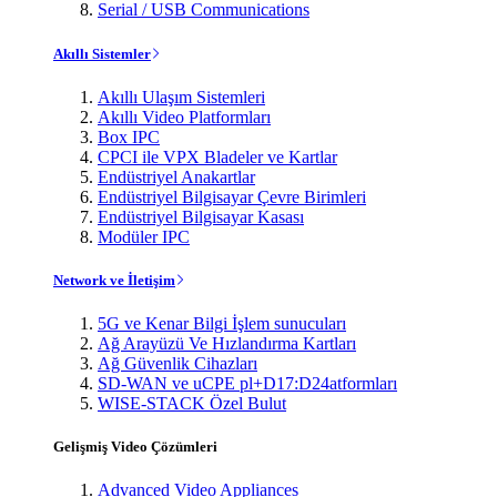
Serial / USB Communications
Akıllı Sistemler
Akıllı Ulaşım Sistemleri
Akıllı Video Platformları
Box IPC
CPCI ile VPX Bladeler ve Kartlar
Endüstriyel Anakartlar
Endüstriyel Bilgisayar Çevre Birimleri
Endüstriyel Bilgisayar Kasası
Modüler IPC
Network ve İletişim
5G ve Kenar Bilgi İşlem sunucuları
Ağ Arayüzü Ve Hızlandırma Kartları
Ağ Güvenlik Cihazları
SD-WAN ve uCPE pl+D17:D24atformları
WISE-STACK Özel Bulut
Gelişmiş Video Çözümleri
Advanced Video Appliances