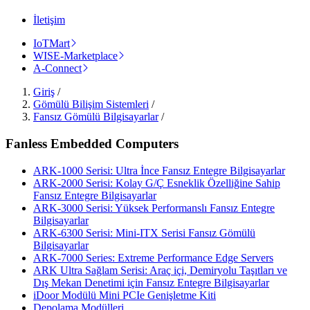
İletişim
IoTMart
WISE-Marketplace
A-Connect
Giriş
/
Gömülü Bilişim Sistemleri
/
Fansız Gömülü Bilgisayarlar
/
Fanless Embedded Computers
ARK-1000 Serisi: Ultra İnce Fansız Entegre Bilgisayarlar
ARK-2000 Serisi: Kolay G/Ç Esneklik Özelliğine Sahip
Fansız Entegre Bilgisayarlar
ARK-3000 Serisi: Yüksek Performanslı Fansız Entegre
Bilgisayarlar
ARK-6300 Serisi: Mini-ITX Serisi Fansız Gömülü
Bilgisayarlar
ARK-7000 Series: Extreme Performance Edge Servers
ARK Ultra Sağlam Serisi: Araç içi, Demiryolu Taşıtları ve
Dış Mekan Denetimi için Fansız Entegre Bilgisayarlar
iDoor Modülü Mini PCIe Genişletme Kiti
Depolama Modülleri