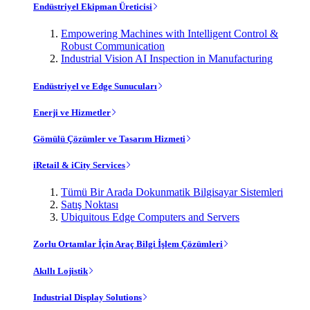
Endüstriyel Ekipman Üreticisi
Empowering Machines with Intelligent Control &
Robust Communication
Industrial Vision AI Inspection in Manufacturing
Endüstriyel ve Edge Sunucuları
Enerji ve Hizmetler
Gömülü Çözümler ve Tasarım Hizmeti
iRetail & iCity Services
Tümü Bir Arada Dokunmatik Bilgisayar Sistemleri
Satış Noktası
Ubiquitous Edge Computers and Servers
Zorlu Ortamlar İçin Araç Bilgi İşlem Çözümleri
Akıllı Lojistik
Industrial Display Solutions