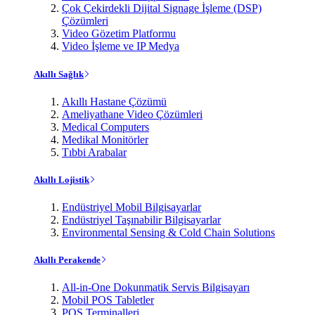
Çok Çekirdekli Dijital Signage İşleme (DSP)
Çözümleri
Video Gözetim Platformu
Video İşleme ve IP Medya
Akıllı Sağlık
Akıllı Hastane Çözümü
Ameliyathane Video Çözümleri
Medical Computers
Medikal Monitörler
Tıbbi Arabalar
Akıllı Lojistik
Endüstriyel Mobil Bilgisayarlar
Endüstriyel Taşınabilir Bilgisayarlar
Environmental Sensing & Cold Chain Solutions
Akıllı Perakende
All-in-One Dokunmatik Servis Bilgisayarı
Mobil POS Tabletler
POS Terminalleri