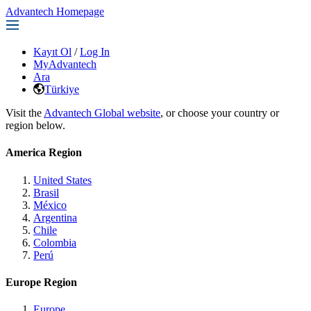
Advantech Homepage
Kayıt Ol
/
Log In
MyAdvantech
Ara
Türkiye
Visit the
Advantech Global website
, or choose your country or
region below.
America Region
United States
Brasil
México
Argentina
Chile
Colombia
Perú
Europe Region
Europe