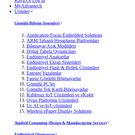
Kayıt Ol
Log In
MyAdvantech
Ürünler
Gömülü Bilişim Sistemleri
Application Focus Embedded Solutions
ARM Tabanlı Hesaplama Platformları
Bilgisayar Açık Modülleri
Dijital Tabela Oynatıcıları
Endüstriyel Anakartlar
Endüstriyel Ekran Sistemleri
Endüstriyel Flash & Bellek Çözümleri
Entegre Yazılımlar
Fansız Gömülü Bilgisayarlar
Gömülü PC'ler
Gömülü Tek Kartlı Bilgisayarlar
Kablosuz IoT Çözümleri ve eKağıt
Oyun Platformu Çözümleri
Uç AI ve IoT çözümleri
Wireless ePaper Display Solutions
Applied Computing (Design & Manufacturing Service)
Endüstriyel Otomasyon