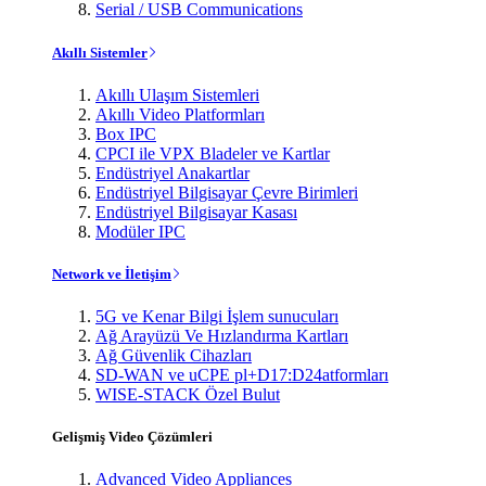
Serial / USB Communications
Akıllı Sistemler
Akıllı Ulaşım Sistemleri
Akıllı Video Platformları
Box IPC
CPCI ile VPX Bladeler ve Kartlar
Endüstriyel Anakartlar
Endüstriyel Bilgisayar Çevre Birimleri
Endüstriyel Bilgisayar Kasası
Modüler IPC
Network ve İletişim
5G ve Kenar Bilgi İşlem sunucuları
Ağ Arayüzü Ve Hızlandırma Kartları
Ağ Güvenlik Cihazları
SD-WAN ve uCPE pl+D17:D24atformları
WISE-STACK Özel Bulut
Gelişmiş Video Çözümleri
Advanced Video Appliances