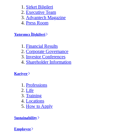
Şirket Bilgileri
Executive Team
Advantech Magazine
Press Room
Yatırımcı İlişkileri
Financial Results
Corporate Governance
Investor Conferences
Shareholder Information
Kariyer
Professions
Life
Training
Locations
How to Apply
Sustainability
Employee