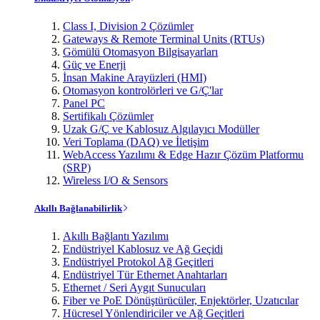
Class I, Division 2 Çözümler
Gateways & Remote Terminal Units (RTUs)
Gömülü Otomasyon Bilgisayarları
Güç ve Enerji
İnsan Makine Arayüzleri (HMI)
Otomasyon kontrolörleri ve G/Ç'lar
Panel PC
Sertifikalı Çözümler
Uzak G/Ç ve Kablosuz Algılayıcı Modüller
Veri Toplama (DAQ) ve İletişim
WebAccess Yazılımı & Edge Hazır Çözüm Platformu
(SRP)
Wireless I/O & Sensors
Akıllı Bağlanabilirlik
Akıllı Bağlantı Yazılımı
Endüstriyel Kablosuz ve Ağ Geçidi
Endüstriyel Protokol Ağ Geçitleri
Endüstriyel Tür Ethernet Anahtarları
Ethernet / Seri Aygıt Sunucuları
Fiber ve PoE Dönüştürücüler, Enjektörler, Uzatıcılar
Hücresel Yönlendiriciler ve Ağ Geçitleri