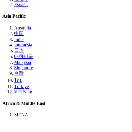
España
Asia Pacific
Australia
中国
India
Indonesia
日本
대한민국
Malaysia
Singapore
台灣
ไทย
Türkiye
Việt Nam
Africa & Middle East
MENA