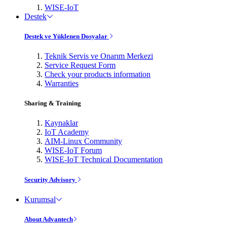
WISE-IoT
Destek
Destek ve Yüklenen Dosyalar
Teknik Servis ve Onarım Merkezi
Service Request Form
Check your products information
Warranties
Sharing & Training
Kaynaklar
IoT Academy
AIM-Linux Community
WISE-IoT Forum
WISE-IoT Technical Documentation
Security Advisory
Kurumsal
About Advantech