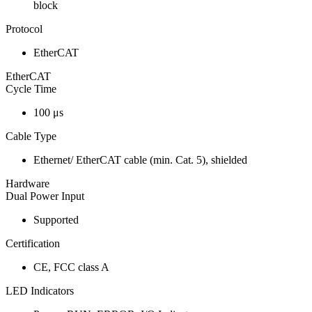
block
Protocol
EtherCAT
EtherCAT
Cycle Time
100 μs
Cable Type
Ethernet/ EtherCAT cable (min. Cat. 5), shielded
Hardware
Dual Power Input
Supported
Certification
CE, FCC class A
LED Indicators