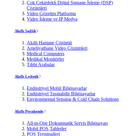
Çok Çekirdekli Dijital Signage İşleme (DSP)
Çözümleri
Video Gözetim Platformu
Video İşleme ve IP Medya
Akıllı Sağlık
Akıllı Hastane Çözümü
Ameliyathane Video Çözümleri
Medical Computers
Medikal Monitörler
Tıbbi Arabalar
Akıllı Lojistik
Endüstriyel Mobil Bilgisayarlar
Endüstriyel Taşınabilir Bilgisayarlar
Environmental Sensing & Cold Chain Solutions
Akıllı Perakende
All-in-One Dokunmatik Servis Bilgisayarı
Mobil POS Tabletler
POS Terminalleri