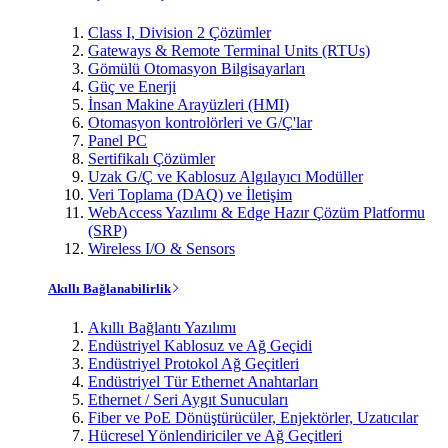
Class I, Division 2 Çözümler
Gateways & Remote Terminal Units (RTUs)
Gömülü Otomasyon Bilgisayarları
Güç ve Enerji
İnsan Makine Arayüzleri (HMI)
Otomasyon kontrolörleri ve G/Ç'lar
Panel PC
Sertifikalı Çözümler
Uzak G/Ç ve Kablosuz Algılayıcı Modüller
Veri Toplama (DAQ) ve İletişim
WebAccess Yazılımı & Edge Hazır Çözüm Platformu
(SRP)
Wireless I/O & Sensors
Akıllı Bağlanabilirlik
Akıllı Bağlantı Yazılımı
Endüstriyel Kablosuz ve Ağ Geçidi
Endüstriyel Protokol Ağ Geçitleri
Endüstriyel Tür Ethernet Anahtarları
Ethernet / Seri Aygıt Sunucuları
Fiber ve PoE Dönüştürücüler, Enjektörler, Uzatıcılar
Hücresel Yönlendiriciler ve Ağ Geçitleri