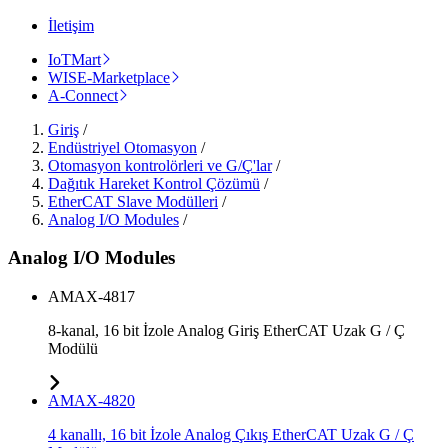
İletişim
IoTMart
WISE-Marketplace
A-Connect
Giriş
/
Endüstriyel Otomasyon
/
Otomasyon kontrolörleri ve G/Ç'lar
/
Dağıtık Hareket Kontrol Çözümü
/
EtherCAT Slave Modülleri
/
Analog I/O Modules
/
Analog I/O Modules
AMAX-4817
8-kanal, 16 bit İzole Analog Giriş EtherCAT Uzak G / Ç
Modülü
AMAX-4820
4 kanallı, 16 bit İzole Analog Çıkış EtherCAT Uzak G / Ç