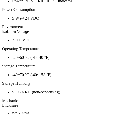
Power, RUN, ERROR, I/O Indicator
Power Consumption
5 W @ 24 VDC
Environment
Isolation Voltage
2,500 VDC
Operating Temperature
-20~60 °C (-4~140 °F)
Storage Temperature
-40~70 °C (-40~158 °F)
Storage Humidity
5~95% RH (non-condensing)
Mechanical
Enclosure
PC + ABS