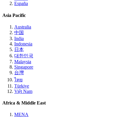
España
Asia Pacific
Australia
中国
India
Indonesia
日本
대한민국
Malaysia
Singapore
台灣
ไทย
Türkiye
Việt Nam
Africa & Middle East
MENA