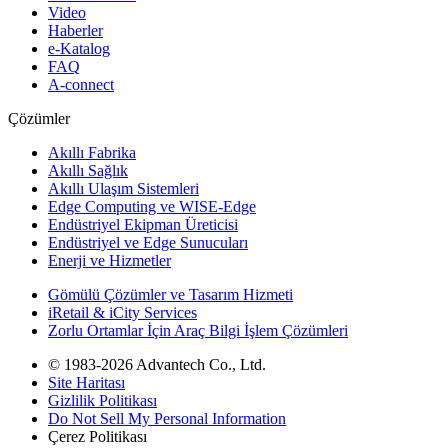
Video
Haberler
e-Katalog
FAQ
A-connect
Çözümler
Akıllı Fabrika
Akıllı Sağlık
Akıllı Ulaşım Sistemleri
Edge Computing ve WISE-Edge
Endüstriyel Ekipman Üreticisi
Endüstriyel ve Edge Sunucuları
Enerji ve Hizmetler
Gömülü Çözümler ve Tasarım Hizmeti
iRetail & iCity Services
Zorlu Ortamlar İçin Araç Bilgi İşlem Çözümleri
© 1983-2026 Advantech Co., Ltd.
Site Haritası
Gizlilik Politikası
Do Not Sell My Personal Information
Çerez Politikası