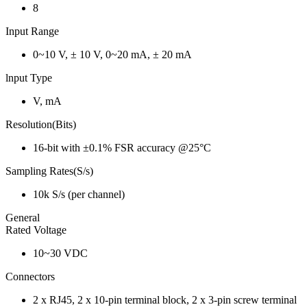
8
Input Range
0~10 V, ± 10 V, 0~20 mA, ± 20 mA
lnput Type
V, mA
Resolution(Bits)
16-bit with ±0.1% FSR accuracy @25°C
Sampling Rates(S/s)
10k S/s (per channel)
General
Rated Voltage
10~30 VDC
Connectors
2 x RJ45, 2 x 10-pin terminal block, 2 x 3-pin screw terminal