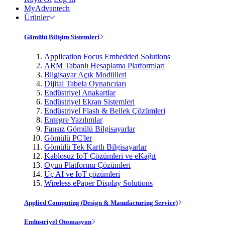
MyAdvantech
Ürünler
Gömülü Bilişim Sistemleri
Application Focus Embedded Solutions
ARM Tabanlı Hesaplama Platformları
Bilgisayar Açık Modülleri
Dijital Tabela Oynatıcıları
Endüstriyel Anakartlar
Endüstriyel Ekran Sistemleri
Endüstriyel Flash & Bellek Çözümleri
Entegre Yazılımlar
Fansız Gömülü Bilgisayarlar
Gömülü PC'ler
Gömülü Tek Kartlı Bilgisayarlar
Kablosuz IoT Çözümleri ve eKağıt
Oyun Platformu Çözümleri
Uç AI ve IoT çözümleri
Wireless ePaper Display Solutions
Applied Computing (Design & Manufacturing Service)
Endüstriyel Otomasyon