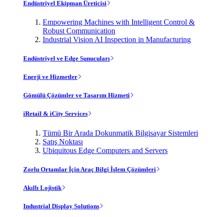
Endüstriyel Ekipman Üreticisi
Empowering Machines with Intelligent Control &
Robust Communication
Industrial Vision AI Inspection in Manufacturing
Endüstriyel ve Edge Sunucuları
Enerji ve Hizmetler
Gömülü Çözümler ve Tasarım Hizmeti
iRetail & iCity Services
Tümü Bir Arada Dokunmatik Bilgisayar Sistemleri
Satış Noktası
Ubiquitous Edge Computers and Servers
Zorlu Ortamlar İçin Araç Bilgi İşlem Çözümleri
Akıllı Lojistik
Industrial Display Solutions