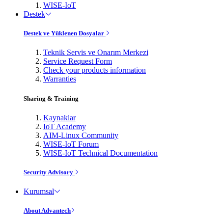
WISE-IoT
Destek
Destek ve Yüklenen Dosyalar
Teknik Servis ve Onarım Merkezi
Service Request Form
Check your products information
Warranties
Sharing & Training
Kaynaklar
IoT Academy
AIM-Linux Community
WISE-IoT Forum
WISE-IoT Technical Documentation
Security Advisory
Kurumsal
About Advantech