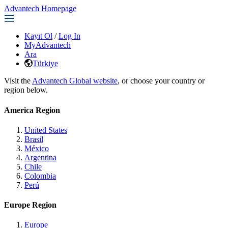
Advantech Homepage
Kayıt Ol
/
Log In
MyAdvantech
Ara
Türkiye
Visit the
Advantech Global website
, or choose your country or
region below.
America Region
United States
Brasil
México
Argentina
Chile
Colombia
Perú
Europe Region
Europe