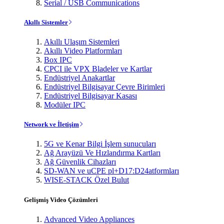
Serial / USB Communications
Akıllı Sistemler
Akıllı Ulaşım Sistemleri
Akıllı Video Platformları
Box IPC
CPCI ile VPX Bladeler ve Kartlar
Endüstriyel Anakartlar
Endüstriyel Bilgisayar Çevre Birimleri
Endüstriyel Bilgisayar Kasası
Modüler IPC
Network ve İletişim
5G ve Kenar Bilgi İşlem sunucuları
Ağ Arayüzü Ve Hızlandırma Kartları
Ağ Güvenlik Cihazları
SD-WAN ve uCPE pl+D17:D24atformları
WISE-STACK Özel Bulut
Gelişmiş Video Çözümleri
Advanced Video Appliances