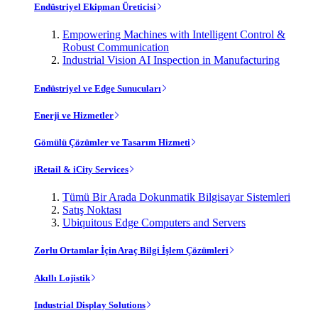
Endüstriyel Ekipman Üreticisi
Empowering Machines with Intelligent Control &
Robust Communication
Industrial Vision AI Inspection in Manufacturing
Endüstriyel ve Edge Sunucuları
Enerji ve Hizmetler
Gömülü Çözümler ve Tasarım Hizmeti
iRetail & iCity Services
Tümü Bir Arada Dokunmatik Bilgisayar Sistemleri
Satış Noktası
Ubiquitous Edge Computers and Servers
Zorlu Ortamlar İçin Araç Bilgi İşlem Çözümleri
Akıllı Lojistik
Industrial Display Solutions