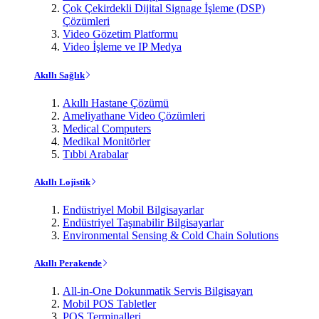
Çok Çekirdekli Dijital Signage İşleme (DSP)
Çözümleri
Video Gözetim Platformu
Video İşleme ve IP Medya
Akıllı Sağlık
Akıllı Hastane Çözümü
Ameliyathane Video Çözümleri
Medical Computers
Medikal Monitörler
Tıbbi Arabalar
Akıllı Lojistik
Endüstriyel Mobil Bilgisayarlar
Endüstriyel Taşınabilir Bilgisayarlar
Environmental Sensing & Cold Chain Solutions
Akıllı Perakende
All-in-One Dokunmatik Servis Bilgisayarı
Mobil POS Tabletler
POS Terminalleri