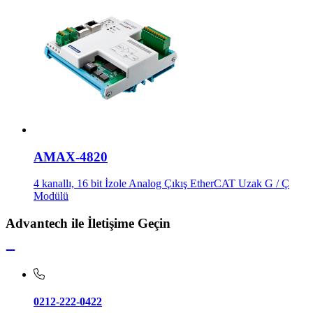
AMAX-4820
4 kanallı, 16 bit İzole Analog Çıkış EtherCAT Uzak G / Ç
Modülü
Advantech ile İletişime Geçin
0212-222-0422