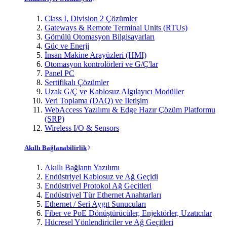
Class I, Division 2 Çözümler
Gateways & Remote Terminal Units (RTUs)
Gömülü Otomasyon Bilgisayarları
Güç ve Enerji
İnsan Makine Arayüzleri (HMI)
Otomasyon kontrolörleri ve G/Ç'lar
Panel PC
Sertifikalı Çözümler
Uzak G/Ç ve Kablosuz Algılayıcı Modüller
Veri Toplama (DAQ) ve İletişim
WebAccess Yazılımı & Edge Hazır Çözüm Platformu
(SRP)
Wireless I/O & Sensors
Akıllı Bağlanabilirlik
Akıllı Bağlantı Yazılımı
Endüstriyel Kablosuz ve Ağ Geçidi
Endüstriyel Protokol Ağ Geçitleri
Endüstriyel Tür Ethernet Anahtarları
Ethernet / Seri Aygıt Sunucuları
Fiber ve PoE Dönüştürücüler, Enjektörler, Uzatıcılar
Hücresel Yönlendiriciler ve Ağ Geçitleri