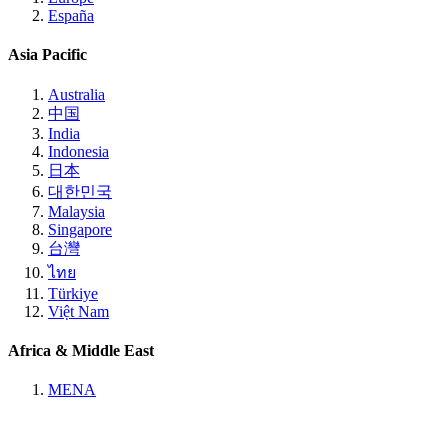
España
Asia Pacific
Australia
中国
India
Indonesia
日本
대한민국
Malaysia
Singapore
台灣
ไทย
Türkiye
Việt Nam
Africa & Middle East
MENA