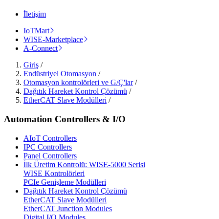
İletişim
IoTMart
WISE-Marketplace
A-Connect
Giriş
/
Endüstriyel Otomasyon
/
Otomasyon kontrolörleri ve G/Ç'lar
/
Dağıtık Hareket Kontrol Çözümü
/
EtherCAT Slave Modülleri
/
Automation Controllers & I/O
AIoT Controllers
IPC Controllers
Panel Controllers
İlk Üretim Kontrolü: WISE-5000 Serisi
WISE Kontrolörleri
PCIe Genişleme Modülleri
Dağıtık Hareket Kontrol Çözümü
EtherCAT Slave Modülleri
EtherCAT Junction Modules
Digital I/O Modules