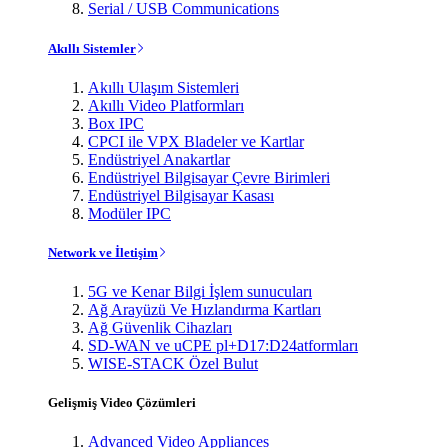
Serial / USB Communications
Akıllı Sistemler
Akıllı Ulaşım Sistemleri
Akıllı Video Platformları
Box IPC
CPCI ile VPX Bladeler ve Kartlar
Endüstriyel Anakartlar
Endüstriyel Bilgisayar Çevre Birimleri
Endüstriyel Bilgisayar Kasası
Modüler IPC
Network ve İletişim
5G ve Kenar Bilgi İşlem sunucuları
Ağ Arayüzü Ve Hızlandırma Kartları
Ağ Güvenlik Cihazları
SD-WAN ve uCPE pl+D17:D24atformları
WISE-STACK Özel Bulut
Gelişmiş Video Çözümleri
Advanced Video Appliances