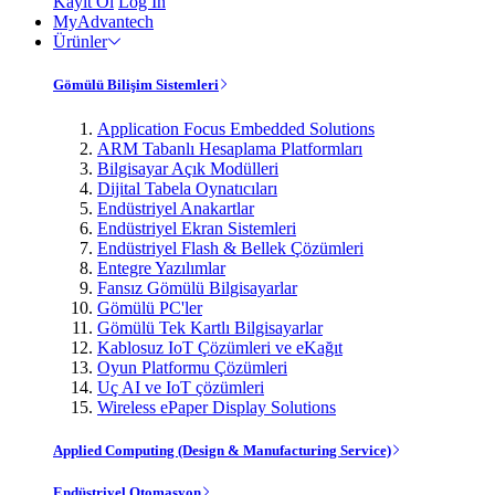
Kayıt Ol
Log In
MyAdvantech
Ürünler
Gömülü Bilişim Sistemleri
Application Focus Embedded Solutions
ARM Tabanlı Hesaplama Platformları
Bilgisayar Açık Modülleri
Dijital Tabela Oynatıcıları
Endüstriyel Anakartlar
Endüstriyel Ekran Sistemleri
Endüstriyel Flash & Bellek Çözümleri
Entegre Yazılımlar
Fansız Gömülü Bilgisayarlar
Gömülü PC'ler
Gömülü Tek Kartlı Bilgisayarlar
Kablosuz IoT Çözümleri ve eKağıt
Oyun Platformu Çözümleri
Uç AI ve IoT çözümleri
Wireless ePaper Display Solutions
Applied Computing (Design & Manufacturing Service)
Endüstriyel Otomasyon