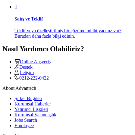
Satış ve Teklif
Teklif veya özelleştirilmiş bir çözüme mi ihtiyacınız var?
Buradan daha fazla bilgi edinin.
Nasıl Yardımcı Olabiliriz?
Online Alışveriş
Destek
İletişim
0212-222-0422
About Advantech
Şirket Bilgileri
Kurumsal Haberler
Yatırımcı İlişkileri
Kurumsal Vatandaşlık
Jobs Search
Employee