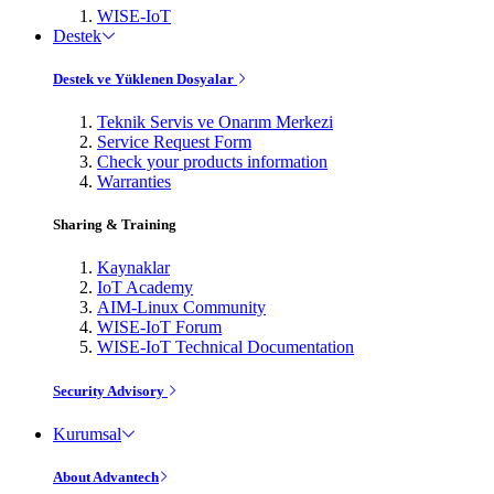
WISE-IoT
Destek
Destek ve Yüklenen Dosyalar
Teknik Servis ve Onarım Merkezi
Service Request Form
Check your products information
Warranties
Sharing & Training
Kaynaklar
IoT Academy
AIM-Linux Community
WISE-IoT Forum
WISE-IoT Technical Documentation
Security Advisory
Kurumsal
About Advantech