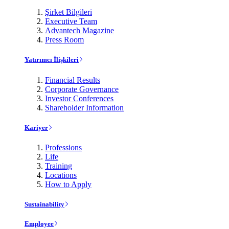
Şirket Bilgileri
Executive Team
Advantech Magazine
Press Room
Yatırımcı İlişkileri
Financial Results
Corporate Governance
Investor Conferences
Shareholder Information
Kariyer
Professions
Life
Training
Locations
How to Apply
Sustainability
Employee