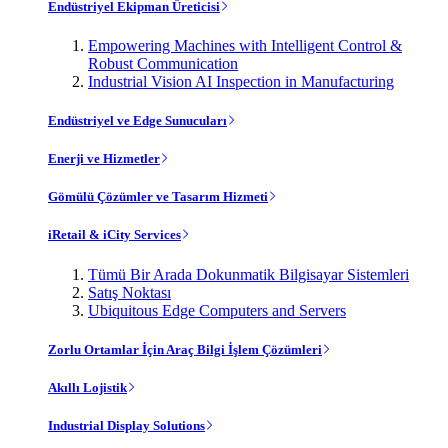
Endüstriyel Ekipman Üreticisi
Empowering Machines with Intelligent Control &
Robust Communication
Industrial Vision AI Inspection in Manufacturing
Endüstriyel ve Edge Sunucuları
Enerji ve Hizmetler
Gömülü Çözümler ve Tasarım Hizmeti
iRetail & iCity Services
Tümü Bir Arada Dokunmatik Bilgisayar Sistemleri
Satış Noktası
Ubiquitous Edge Computers and Servers
Zorlu Ortamlar İçin Araç Bilgi İşlem Çözümleri
Akıllı Lojistik
Industrial Display Solutions