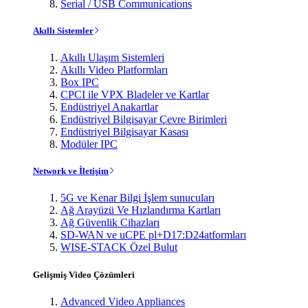
Serial / USB Communications
Akıllı Sistemler
Akıllı Ulaşım Sistemleri
Akıllı Video Platformları
Box IPC
CPCI ile VPX Bladeler ve Kartlar
Endüstriyel Anakartlar
Endüstriyel Bilgisayar Çevre Birimleri
Endüstriyel Bilgisayar Kasası
Modüler IPC
Network ve İletişim
5G ve Kenar Bilgi İşlem sunucuları
Ağ Arayüzü Ve Hızlandırma Kartları
Ağ Güvenlik Cihazları
SD-WAN ve uCPE pl+D17:D24atformları
WISE-STACK Özel Bulut
Gelişmiş Video Çözümleri
Advanced Video Appliances