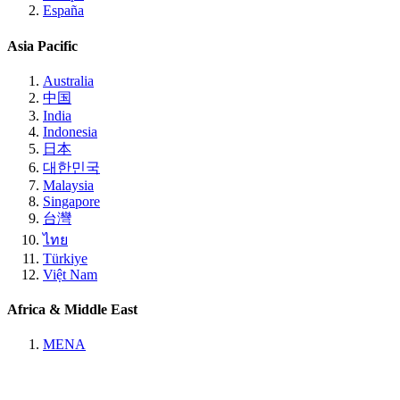
España
Asia Pacific
Australia
中国
India
Indonesia
日本
대한민국
Malaysia
Singapore
台灣
ไทย
Türkiye
Việt Nam
Africa & Middle East
MENA