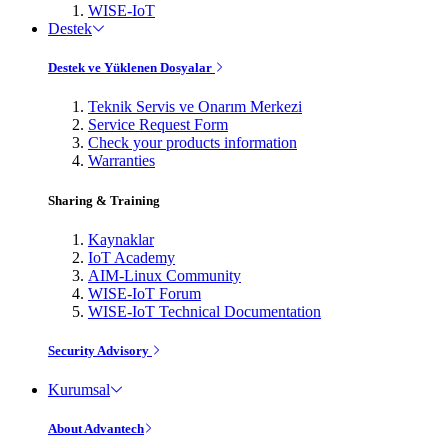
WISE-IoT
Destek
Destek ve Yüklenen Dosyalar
Teknik Servis ve Onarım Merkezi
Service Request Form
Check your products information
Warranties
Sharing & Training
Kaynaklar
IoT Academy
AIM-Linux Community
WISE-IoT Forum
WISE-IoT Technical Documentation
Security Advisory
Kurumsal
About Advantech