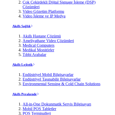
Çok Çekirdekli Dijital Signage İşleme (DSP)
Çözümleri
Video Gözetim Platformu
Video İşleme ve IP Medya
Akıllı Sağlık
Akıllı Hastane Çözümü
Ameliyathane Video Çözümleri
Medical Computers
Medikal Monitörler
Tıbbi Arabalar
Akıllı Lojistik
Endüstriyel Mobil Bilgisayarlar
Endüstriyel Taşınabilir Bilgisayarlar
Environmental Sensing & Cold Chain Solutions
Akıllı Perakende
All-in-One Dokunmatik Servis Bilgisayarı
Mobil POS Tabletler
POS Terminalleri