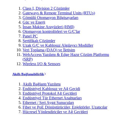
Class I, Division 2 Çözümler
Gateways & Remote Terminal Units (RTUs)
Gömülü Otomasyon Bilgisayarları
Güç ve Enerji
İnsan Makine Arayüzleri (HMI)
Otomasyon kontrolörleri ve G/Ç'lar
Panel PC
Sertifikalı Çözümler
Uzak G/Ç ve Kablosuz Algılayıcı Modüller
Veri Toplama (DAQ) ve İletişim
WebAccess Yazılımı & Edge Hazır Çözüm Platformu
(SRP)
Wireless I/O & Sensors
Akıllı Bağlanabilirlik
Akıllı Bağlantı Yazılımı
Endüstriyel Kablosuz ve Ağ Geçidi
Endüstriyel Protokol Ağ Geçitleri
Endüstriyel Tür Ethernet Anahtarları
Ethernet / Seri Aygıt Sunucuları
Fiber ve PoE Dönüştürücüler, Enjektörler, Uzatıcılar
Hücresel Yönlendiriciler ve Ağ Geçitleri