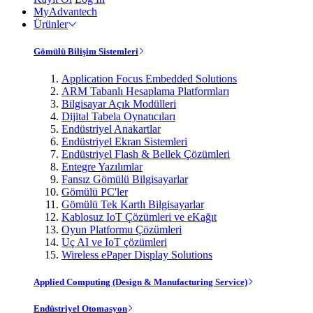
MyAdvantech
Ürünler
Gömülü Bilişim Sistemleri
Application Focus Embedded Solutions
ARM Tabanlı Hesaplama Platformları
Bilgisayar Açık Modülleri
Dijital Tabela Oynatıcıları
Endüstriyel Anakartlar
Endüstriyel Ekran Sistemleri
Endüstriyel Flash & Bellek Çözümleri
Entegre Yazılımlar
Fansız Gömülü Bilgisayarlar
Gömülü PC'ler
Gömülü Tek Kartlı Bilgisayarlar
Kablosuz IoT Çözümleri ve eKağıt
Oyun Platformu Çözümleri
Uç AI ve IoT çözümleri
Wireless ePaper Display Solutions
Applied Computing (Design & Manufacturing Service)
Endüstriyel Otomasyon