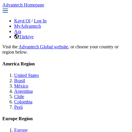
Advantech Homepage
Kayıt Ol
/
Log In
MyAdvantech
Ara
Türkiye
Visit the
Advantech Global website
, or choose your country or
region below.
America Region
United States
Brasil
México
Argentina
Chile
Colombia
Perú
Europe Region
Europe