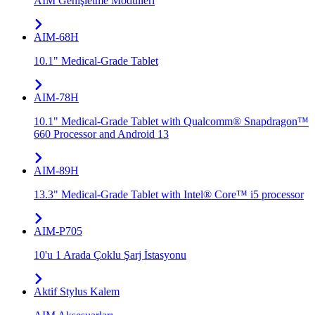
AIM Genişletme Modülleri
AIM-68H
10.1" Medical-Grade Tablet
AIM-78H
10.1" Medical-Grade Tablet with Qualcomm® Snapdragon™
660 Processor and Android 13
AIM-89H
13.3" Medical-Grade Tablet with Intel® Core™ i5 processor
AIM-P705
10'u 1 Arada Çoklu Şarj İstasyonu
Aktif Stylus Kalem