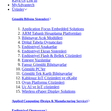
Kayıt Ol
Log In
MyAdvantech
Ürünler
Gömülü Bilişim Sistemleri
Application Focus Embedded Solutions
ARM Tabanlı Hesaplama Platformları
Bilgisayar Açık Modülleri
Dijital Tabela Oynatıcıları
Endüstriyel Anakartlar
Endüstriyel Ekran Sistemleri
Endüstriyel Flash & Bellek Çözümleri
Entegre Yazılımlar
Fansız Gömülü Bilgisayarlar
Gömülü PC'ler
Gömülü Tek Kartlı Bilgisayarlar
Kablosuz IoT Çözümleri ve eKağıt
Oyun Platformu Çözümleri
Uç AI ve IoT çözümleri
Wireless ePaper Display Solutions
Applied Computing (Design & Manufacturing Service)
Endüstriyel Otomasyon