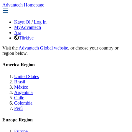
Advantech Homepage
Kayıt Ol
/
Log In
MyAdvantech
Ara
Türkiye
Visit the
Advantech Global website
, or choose your country or
region below.
America Region
United States
Brasil
México
Argentina
Chile
Colombia
Perú
Europe Region
Europe