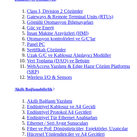
Class I, Division 2 Çözümler
Gateways & Remote Terminal Units (RTUs)
Gömülü Otomasyon Bilgisayarları
Güç ve Enerji
İnsan Makine Arayüzleri (HMI)
Otomasyon kontrolörleri ve G/Ç'lar
Panel PC
Sertifikalı Çözümler
Uzak G/Ç ve Kablosuz Algılayıcı Modüller
Veri Toplama (DAQ) ve İletişim
WebAccess Yazılımı & Edge Hazır Çözüm Platformu
(SRP)
Wireless I/O & Sensors
Akıllı Bağlanabilirlik
Akıllı Bağlantı Yazılımı
Endüstriyel Kablosuz ve Ağ Geçidi
Endüstriyel Protokol Ağ Geçitleri
Endüstriyel Tür Ethernet Anahtarları
Ethernet / Seri Aygıt Sunucuları
Fiber ve PoE Dönüştürücüler, Enjektörler, Uzatıcılar
Hücresel Yönlendiriciler ve Ağ Geçitleri