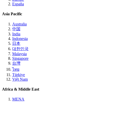
España
Asia Pacific
Australia
中国
India
Indonesia
日本
대한민국
Malaysia
Singapore
台灣
ไทย
Türkiye
Việt Nam
Africa & Middle East
MENA