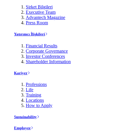
Şirket Bilgileri
Executive Team
Advantech Magazine
Press Room
Yatırımcı İlişkileri
Financial Results
Corporate Governance
Investor Conferences
Shareholder Information
Kariyer
Professions
Life
Training
Locations
How to Apply
Sustainability
Employee