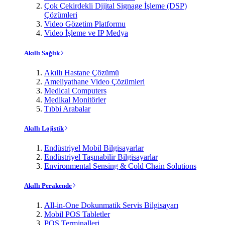
Çok Çekirdekli Dijital Signage İşleme (DSP)
Çözümleri
Video Gözetim Platformu
Video İşleme ve IP Medya
Akıllı Sağlık
Akıllı Hastane Çözümü
Ameliyathane Video Çözümleri
Medical Computers
Medikal Monitörler
Tıbbi Arabalar
Akıllı Lojistik
Endüstriyel Mobil Bilgisayarlar
Endüstriyel Taşınabilir Bilgisayarlar
Environmental Sensing & Cold Chain Solutions
Akıllı Perakende
All-in-One Dokunmatik Servis Bilgisayarı
Mobil POS Tabletler
POS Terminalleri