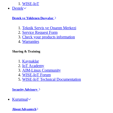
WISE-IoT
Destek
Destek ve Yüklenen Dosyalar
Teknik Servis ve Onarım Merkezi
Service Request Form
Check your products information
Warranties
Sharing & Training
Kaynaklar
IoT Academy
AIM-Linux Community
WISE-IoT Forum
WISE-IoT Technical Documentation
Security Advisory
Kurumsal
About Advantech