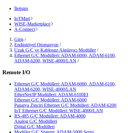
İletişim
IoTMart
WISE-Marketplace
A-Connect
Giriş
/
Endüstriyel Otomasyon
/
Uzak G/Ç ve Kablosuz Algılayıcı Modüller
/
Ethernet G/Ç Modülleri: ADAM-6000, ADAM-6100,
ADAM-6200, WISE-4000/LAN
/
Remote I/O
Ethernet G/Ç Modülleri: ADAM-6000, ADAM-6100,
ADAM-6200, WISE-4000/LAN
EtherNet/IP Modülleri: ADAM-6100EI
Ethernet G/Ç Modülleri: ADAM-6000
Papatya Zinciri Ethernet G/Ç Modülleri: ADAM-6200
IoT Ethernet G/Ç Modülleri: WISE-4000/LAN
RS-485 G/Ç Modülleri: ADAM-4000
Analog G/Ç Modülleri
Dijital G/Ç Modülleri
Modüler G/Ç Sistemi: ADAM-5000 Serisi