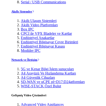
Serial / USB Communications
Akıllı Sistemler
Akıllı Ulaşım Sistemleri
Akıllı Video Platformları
Box IPC
CPCI ile VPX Bladeler ve Kartlar
Endüstriyel Anakartlar
Endüstriyel Bilgisayar Çevre Birimleri
Endüstriyel Bilgisayar Kasası
Modüler IPC
Network ve İletişim
5G ve Kenar Bilgi İşlem sunucuları
Ağ Arayüzü Ve Hızlandırma Kartları
Ağ Güvenlik Cihazları
SD-WAN ve uCPE pl+D17:D24atformları
WISE-STACK Özel Bulut
Gelişmiş Video Çözümleri
Advanced Video Appliances