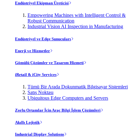
Endüstriyel Ekipman Üreticisi
Empowering Machines with Intelligent Control &
Robust Communication
Industrial Vision AI Inspection in Manufacturing
Endüstriyel ve Edge Sunucuları
Enerji ve Hizmetler
Gömülü Çözümler ve Tasarım Hizmeti
iRetail & iCity Services
Tümü Bir Arada Dokunmatik Bilgisayar Sistemleri
Satış Noktası
Ubiquitous Edge Computers and Servers
Zorlu Ortamlar İçin Araç Bilgi İşlem Çözümleri
Akıllı Lojistik
Industrial Display Solutions