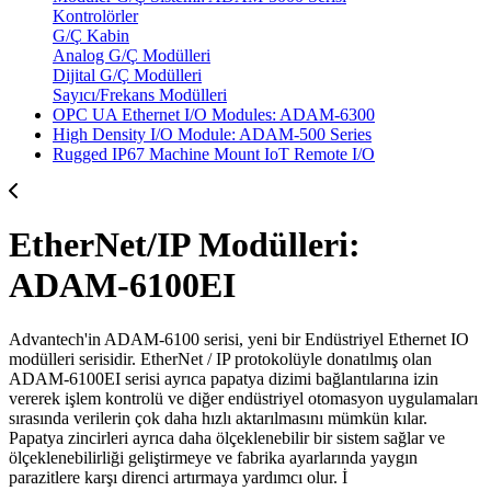
Kontrolörler
G/Ç Kabin
Analog G/Ç Modülleri
Dijital G/Ç Modülleri
Sayıcı/Frekans Modülleri
OPC UA Ethernet I/O Modules: ADAM-6300
High Density I/O Module: ADAM-500 Series
Rugged IP67 Machine Mount IoT Remote I/O
EtherNet/IP Modülleri:
ADAM-6100EI
Advantech'in ADAM-6100 serisi, yeni bir Endüstriyel Ethernet IO
modülleri serisidir. EtherNet / IP protokolüyle donatılmış olan
ADAM-6100EI serisi ayrıca papatya dizimi bağlantılarına izin
vererek işlem kontrolü ve diğer endüstriyel otomasyon uygulamaları
sırasında verilerin çok daha hızlı aktarılmasını mümkün kılar.
Papatya zincirleri ayrıca daha ölçeklenebilir bir sistem sağlar ve
ölçeklenebilirliği geliştirmeye ve fabrika ayarlarında yaygın
parazitlere karşı direnci artırmaya yardımcı olur. İ