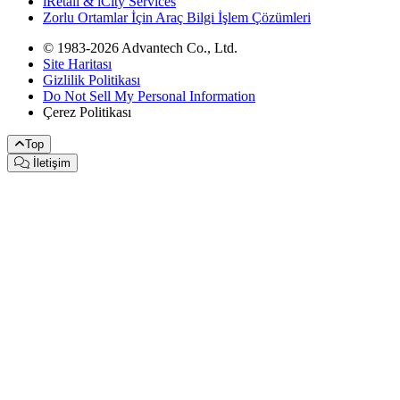
iRetail & iCity Services
Zorlu Ortamlar İçin Araç Bilgi İşlem Çözümleri
© 1983-2026 Advantech Co., Ltd.
Site Haritası
Gizlilik Politikası
Do Not Sell My Personal Information
Çerez Politikası
Top
İletişim