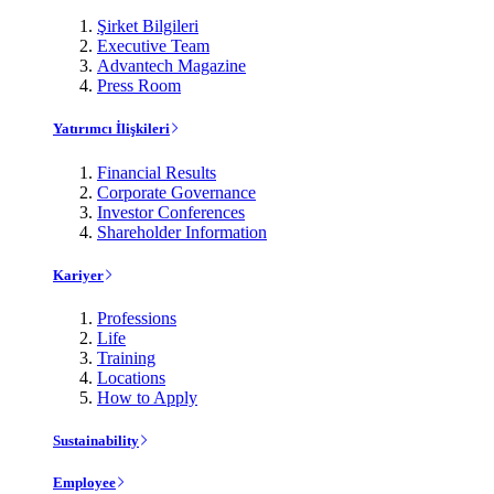
Şirket Bilgileri
Executive Team
Advantech Magazine
Press Room
Yatırımcı İlişkileri
Financial Results
Corporate Governance
Investor Conferences
Shareholder Information
Kariyer
Professions
Life
Training
Locations
How to Apply
Sustainability
Employee