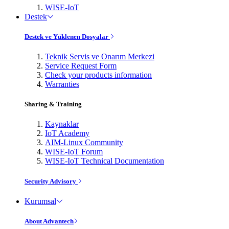
WISE-IoT
Destek
Destek ve Yüklenen Dosyalar
Teknik Servis ve Onarım Merkezi
Service Request Form
Check your products information
Warranties
Sharing & Training
Kaynaklar
IoT Academy
AIM-Linux Community
WISE-IoT Forum
WISE-IoT Technical Documentation
Security Advisory
Kurumsal
About Advantech