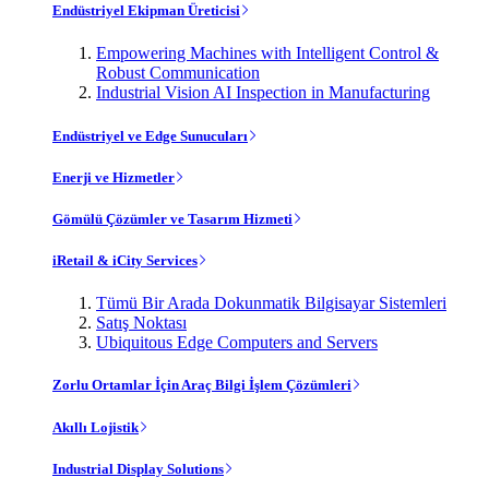
Endüstriyel Ekipman Üreticisi
Empowering Machines with Intelligent Control &
Robust Communication
Industrial Vision AI Inspection in Manufacturing
Endüstriyel ve Edge Sunucuları
Enerji ve Hizmetler
Gömülü Çözümler ve Tasarım Hizmeti
iRetail & iCity Services
Tümü Bir Arada Dokunmatik Bilgisayar Sistemleri
Satış Noktası
Ubiquitous Edge Computers and Servers
Zorlu Ortamlar İçin Araç Bilgi İşlem Çözümleri
Akıllı Lojistik
Industrial Display Solutions