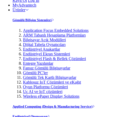
Kayıt Ol
Log In
MyAdvantech
Ürünler
Gömülü Bilişim Sistemleri
Application Focus Embedded Solutions
ARM Tabanlı Hesaplama Platformları
Bilgisayar Açık Modülleri
Dijital Tabela Oynatıcıları
Endüstriyel Anakartlar
Endüstriyel Ekran Sistemleri
Endüstriyel Flash & Bellek Çözümleri
Entegre Yazılımlar
Fansız Gömülü Bilgisayarlar
Gömülü PC'ler
Gömülü Tek Kartlı Bilgisayarlar
Kablosuz IoT Çözümleri ve eKağıt
Oyun Platformu Çözümleri
Uç AI ve IoT çözümleri
Wireless ePaper Display Solutions
Applied Computing (Design & Manufacturing Service)
Endüstriyel Otomasyon