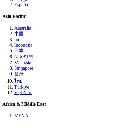
España
Asia Pacific
Australia
中国
India
Indonesia
日本
대한민국
Malaysia
Singapore
台灣
ไทย
Türkiye
Việt Nam
Africa & Middle East
MENA