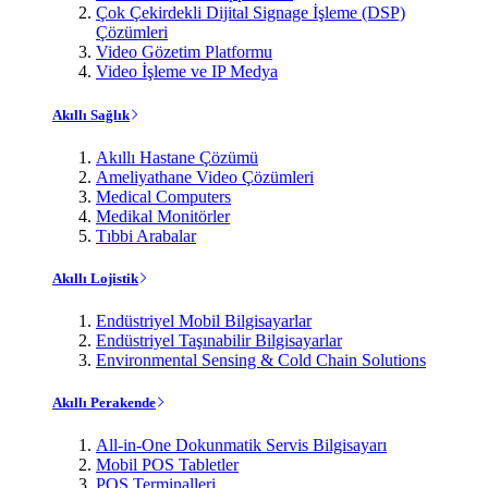
Çok Çekirdekli Dijital Signage İşleme (DSP)
Çözümleri
Video Gözetim Platformu
Video İşleme ve IP Medya
Akıllı Sağlık
Akıllı Hastane Çözümü
Ameliyathane Video Çözümleri
Medical Computers
Medikal Monitörler
Tıbbi Arabalar
Akıllı Lojistik
Endüstriyel Mobil Bilgisayarlar
Endüstriyel Taşınabilir Bilgisayarlar
Environmental Sensing & Cold Chain Solutions
Akıllı Perakende
All-in-One Dokunmatik Servis Bilgisayarı
Mobil POS Tabletler
POS Terminalleri