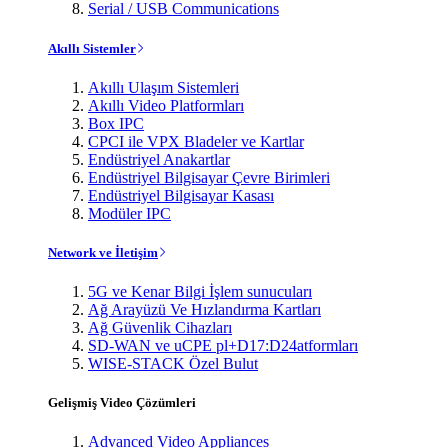
Serial / USB Communications
Akıllı Sistemler
Akıllı Ulaşım Sistemleri
Akıllı Video Platformları
Box IPC
CPCI ile VPX Bladeler ve Kartlar
Endüstriyel Anakartlar
Endüstriyel Bilgisayar Çevre Birimleri
Endüstriyel Bilgisayar Kasası
Modüler IPC
Network ve İletişim
5G ve Kenar Bilgi İşlem sunucuları
Ağ Arayüzü Ve Hızlandırma Kartları
Ağ Güvenlik Cihazları
SD-WAN ve uCPE pl+D17:D24atformları
WISE-STACK Özel Bulut
Gelişmiş Video Çözümleri
Advanced Video Appliances