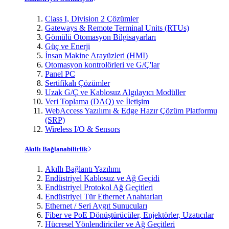
Class I, Division 2 Çözümler
Gateways & Remote Terminal Units (RTUs)
Gömülü Otomasyon Bilgisayarları
Güç ve Enerji
İnsan Makine Arayüzleri (HMI)
Otomasyon kontrolörleri ve G/Ç'lar
Panel PC
Sertifikalı Çözümler
Uzak G/Ç ve Kablosuz Algılayıcı Modüller
Veri Toplama (DAQ) ve İletişim
WebAccess Yazılımı & Edge Hazır Çözüm Platformu
(SRP)
Wireless I/O & Sensors
Akıllı Bağlanabilirlik
Akıllı Bağlantı Yazılımı
Endüstriyel Kablosuz ve Ağ Geçidi
Endüstriyel Protokol Ağ Geçitleri
Endüstriyel Tür Ethernet Anahtarları
Ethernet / Seri Aygıt Sunucuları
Fiber ve PoE Dönüştürücüler, Enjektörler, Uzatıcılar
Hücresel Yönlendiriciler ve Ağ Geçitleri