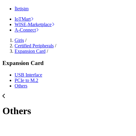
İletişim
IoTMart
WISE-Marketplace
A-Connect
Giriş
/
Certified Peripherals
/
Expansion Card
/
Expansion Card
USB Interface
PCIe to M.2
Others
Others