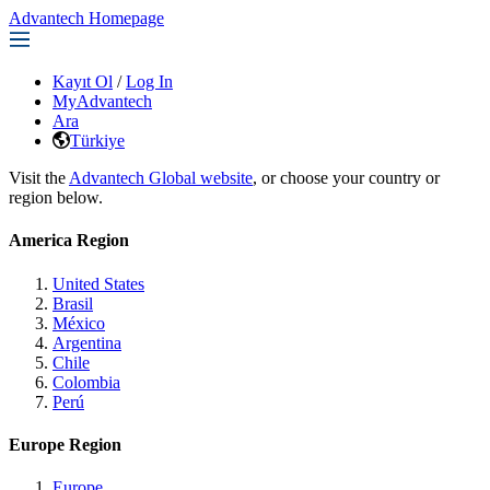
Advantech Homepage
Kayıt Ol
/
Log In
MyAdvantech
Ara
Türkiye
Visit the
Advantech Global website
, or choose your country or
region below.
America Region
United States
Brasil
México
Argentina
Chile
Colombia
Perú
Europe Region
Europe