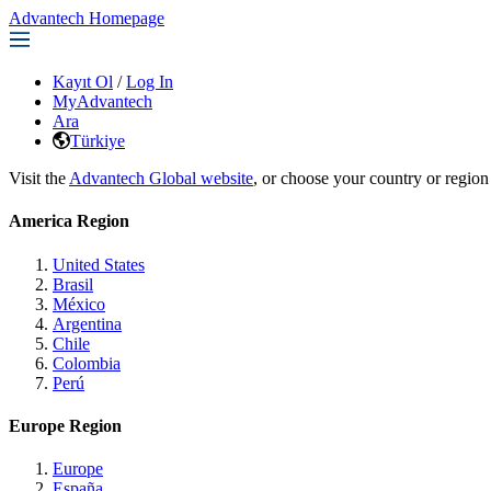
Advantech Homepage
Kayıt Ol
/
Log In
MyAdvantech
Ara
Türkiye
Visit the
Advantech Global website
, or choose your country or region
America Region
United States
Brasil
México
Argentina
Chile
Colombia
Perú
Europe Region
Europe
España