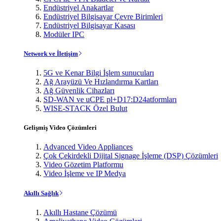
Endüstriyel Anakartlar
Endüstriyel Bilgisayar Çevre Birimleri
Endüstriyel Bilgisayar Kasası
Modüler IPC
Network ve İletişim
5G ve Kenar Bilgi İşlem sunucuları
Ağ Arayüzü Ve Hızlandırma Kartları
Ağ Güvenlik Cihazları
SD-WAN ve uCPE pl+D17:D24atformları
WISE-STACK Özel Bulut
Gelişmiş Video Çözümleri
Advanced Video Appliances
Çok Çekirdekli Dijital Signage İşleme (DSP) Çözümleri
Video Gözetim Platformu
Video İşleme ve IP Medya
Akıllı Sağlık
Akıllı Hastane Çözümü