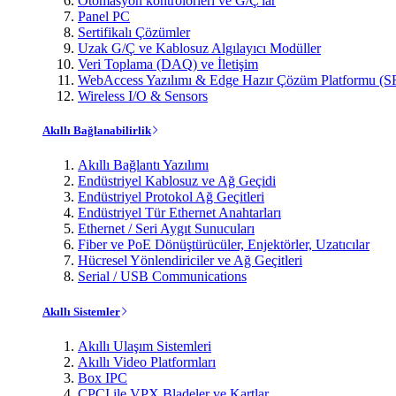
Otomasyon kontrolörleri ve G/Ç'lar
Panel PC
Sertifikalı Çözümler
Uzak G/Ç ve Kablosuz Algılayıcı Modüller
Veri Toplama (DAQ) ve İletişim
WebAccess Yazılımı & Edge Hazır Çözüm Platformu (S
Wireless I/O & Sensors
Akıllı Bağlanabilirlik
Akıllı Bağlantı Yazılımı
Endüstriyel Kablosuz ve Ağ Geçidi
Endüstriyel Protokol Ağ Geçitleri
Endüstriyel Tür Ethernet Anahtarları
Ethernet / Seri Aygıt Sunucuları
Fiber ve PoE Dönüştürücüler, Enjektörler, Uzatıcılar
Hücresel Yönlendiriciler ve Ağ Geçitleri
Serial / USB Communications
Akıllı Sistemler
Akıllı Ulaşım Sistemleri
Akıllı Video Platformları
Box IPC
CPCI ile VPX Bladeler ve Kartlar