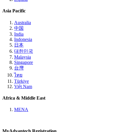
Asia Pacific
Australia
中国
India
Indonesia
日本
대한민국
Malaysia
Singapore
台灣
ไทย
Türkiye
Việt Nam
Africa & Middle East
MENA
MyAdvantech Registration