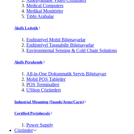
Ameliyathane Video Çözümleri
Medical Computers
Medikal Monitörler
Tıbbi Arabalar
Akıllı Lojistik
Endüstriyel Mobil Bilgisayarlar
Endüstriyel Taşınabilir Bilgisayarlar
Environmental Sensing & Cold Chain Solutions
Akıllı Perakende
All-in-One Dokunmatik Servis Bilgisayarı
Mobil POS Tabletler
POS Terminalleri
UShop Çözümleri
Industrial Mounting (Stands/Arms/Carts)
Certified Peripherals
Power Supply
Çözümler