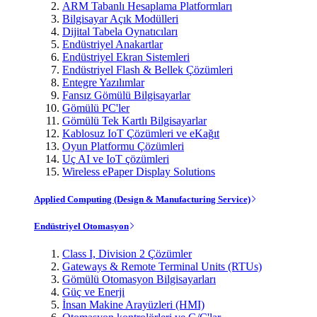
ARM Tabanlı Hesaplama Platformları
Bilgisayar Açık Modülleri
Dijital Tabela Oynatıcıları
Endüstriyel Anakartlar
Endüstriyel Ekran Sistemleri
Endüstriyel Flash & Bellek Çözümleri
Entegre Yazılımlar
Fansız Gömülü Bilgisayarlar
Gömülü PC'ler
Gömülü Tek Kartlı Bilgisayarlar
Kablosuz IoT Çözümleri ve eKağıt
Oyun Platformu Çözümleri
Uç AI ve IoT çözümleri
Wireless ePaper Display Solutions
Applied Computing (Design & Manufacturing Service)
Endüstriyel Otomasyon
Class I, Division 2 Çözümler
Gateways & Remote Terminal Units (RTUs)
Gömülü Otomasyon Bilgisayarları
Güç ve Enerji
İnsan Makine Arayüzleri (HMI)