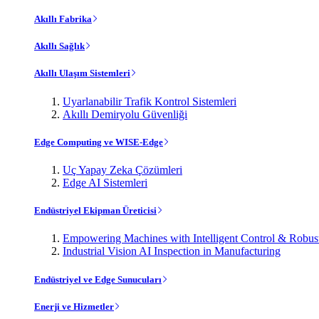
Akıllı Fabrika
Akıllı Sağlık
Akıllı Ulaşım Sistemleri
Uyarlanabilir Trafik Kontrol Sistemleri
Akıllı Demiryolu Güvenliği
Edge Computing ve WISE-Edge
Uç Yapay Zeka Çözümleri
Edge AI Sistemleri
Endüstriyel Ekipman Üreticisi
Empowering Machines with Intelligent Control & Robu
Industrial Vision AI Inspection in Manufacturing
Endüstriyel ve Edge Sunucuları
Enerji ve Hizmetler