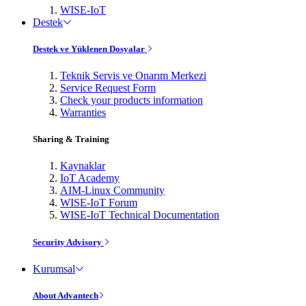
WISE-IoT
Destek
Destek ve Yüklenen Dosyalar
Teknik Servis ve Onarım Merkezi
Service Request Form
Check your products information
Warranties
Sharing & Training
Kaynaklar
IoT Academy
AIM-Linux Community
WISE-IoT Forum
WISE-IoT Technical Documentation
Security Advisory
Kurumsal
About Advantech