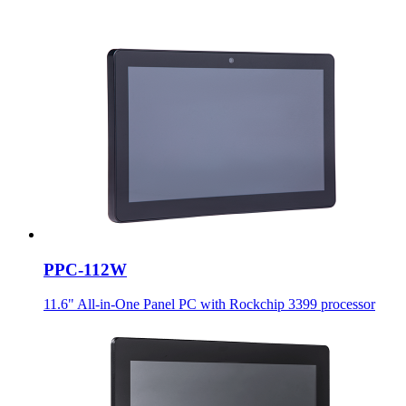
PPC-112W
11.6" All-in-One Panel PC with Rockchip 3399 processor