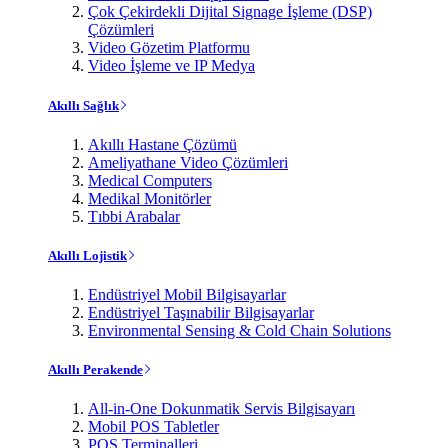
Çok Çekirdekli Dijital Signage İşleme (DSP)
Çözümleri
Video Gözetim Platformu
Video İşleme ve IP Medya
Akıllı Sağlık
Akıllı Hastane Çözümü
Ameliyathane Video Çözümleri
Medical Computers
Medikal Monitörler
Tıbbi Arabalar
Akıllı Lojistik
Endüstriyel Mobil Bilgisayarlar
Endüstriyel Taşınabilir Bilgisayarlar
Environmental Sensing & Cold Chain Solutions
Akıllı Perakende
All-in-One Dokunmatik Servis Bilgisayarı
Mobil POS Tabletler
POS Terminalleri