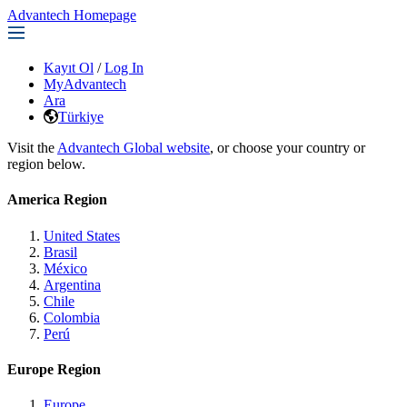
Advantech Homepage
Kayıt Ol
/
Log In
MyAdvantech
Ara
Türkiye
Visit the
Advantech Global website
, or choose your country or
region below.
America Region
United States
Brasil
México
Argentina
Chile
Colombia
Perú
Europe Region
Europe