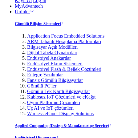
Kayıt Ol
Log In
MyAdvantech
Ürünler
Gömülü Bilişim Sistemleri
Application Focus Embedded Solutions
ARM Tabanlı Hesaplama Platformları
Bilgisayar Açık Modülleri
Dijital Tabela Oynatıcıları
Endüstriyel Anakartlar
Endüstriyel Ekran Sistemleri
Endüstriyel Flash & Bellek Çözümleri
Entegre Yazılımlar
Fansız Gömülü Bilgisayarlar
Gömülü PC'ler
Gömülü Tek Kartlı Bilgisayarlar
Kablosuz IoT Çözümleri ve eKağıt
Oyun Platformu Çözümleri
Uç AI ve IoT çözümleri
Wireless ePaper Display Solutions
Applied Computing (Design & Manufacturing Service)
Endüstriyel Otomasyon