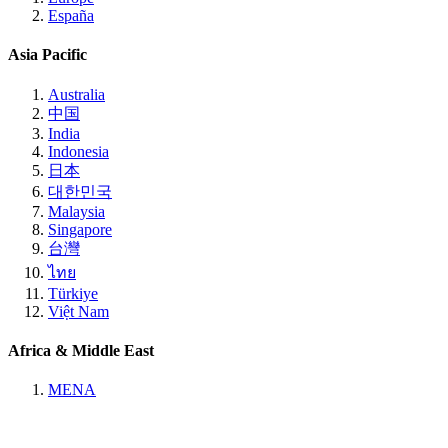
España
Asia Pacific
Australia
中国
India
Indonesia
日本
대한민국
Malaysia
Singapore
台灣
ไทย
Türkiye
Việt Nam
Africa & Middle East
MENA