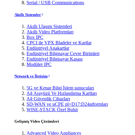
Serial / USB Communications
Akıllı Sistemler
Akıllı Ulaşım Sistemleri
Akıllı Video Platformları
Box IPC
CPCI ile VPX Bladeler ve Kartlar
Endüstriyel Anakartlar
Endüstriyel Bilgisayar Çevre Birimleri
Endüstriyel Bilgisayar Kasası
Modüler IPC
Network ve İletişim
5G ve Kenar Bilgi İşlem sunucuları
Ağ Arayüzü Ve Hızlandırma Kartları
Ağ Güvenlik Cihazları
SD-WAN ve uCPE pl+D17:D24atformları
WISE-STACK Özel Bulut
Gelişmiş Video Çözümleri
Advanced Video Appliances