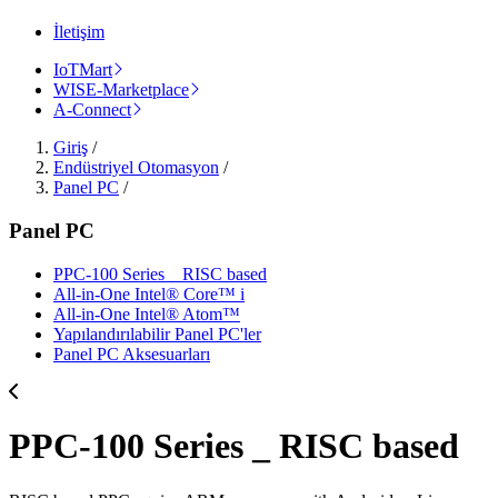
İletişim
IoTMart
WISE-Marketplace
A-Connect
Giriş
/
Endüstriyel Otomasyon
/
Panel PC
/
Panel PC
PPC-100 Series _ RISC based
All-in-One Intel® Core™ i
All-in-One Intel® Atom™
Yapılandırılabilir Panel PC'ler
Panel PC Aksesuarları
PPC-100 Series _ RISC based