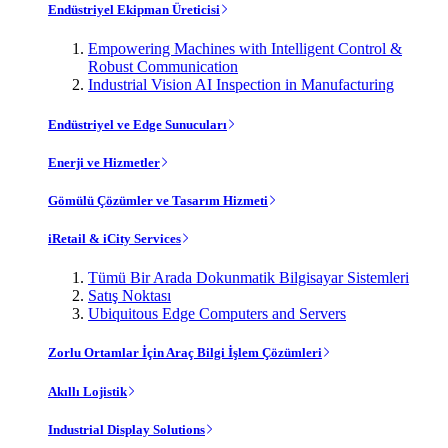
Endüstriyel Ekipman Üreticisi
Empowering Machines with Intelligent Control &
Robust Communication
Industrial Vision AI Inspection in Manufacturing
Endüstriyel ve Edge Sunucuları
Enerji ve Hizmetler
Gömülü Çözümler ve Tasarım Hizmeti
iRetail & iCity Services
Tümü Bir Arada Dokunmatik Bilgisayar Sistemleri
Satış Noktası
Ubiquitous Edge Computers and Servers
Zorlu Ortamlar İçin Araç Bilgi İşlem Çözümleri
Akıllı Lojistik
Industrial Display Solutions