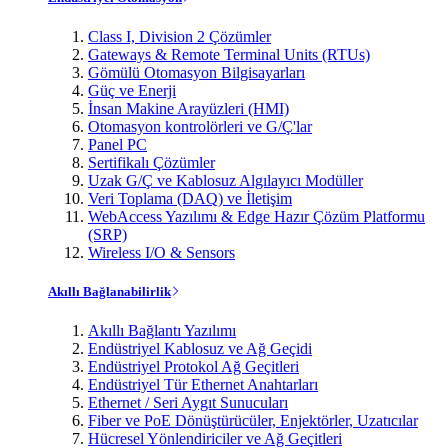
Class I, Division 2 Çözümler
Gateways & Remote Terminal Units (RTUs)
Gömülü Otomasyon Bilgisayarları
Güç ve Enerji
İnsan Makine Arayüzleri (HMI)
Otomasyon kontrolörleri ve G/Ç'lar
Panel PC
Sertifikalı Çözümler
Uzak G/Ç ve Kablosuz Algılayıcı Modüller
Veri Toplama (DAQ) ve İletişim
WebAccess Yazılımı & Edge Hazır Çözüm Platformu
(SRP)
Wireless I/O & Sensors
Akıllı Bağlanabilirlik
Akıllı Bağlantı Yazılımı
Endüstriyel Kablosuz ve Ağ Geçidi
Endüstriyel Protokol Ağ Geçitleri
Endüstriyel Tür Ethernet Anahtarları
Ethernet / Seri Aygıt Sunucuları
Fiber ve PoE Dönüştürücüler, Enjektörler, Uzatıcılar
Hücresel Yönlendiriciler ve Ağ Geçitleri