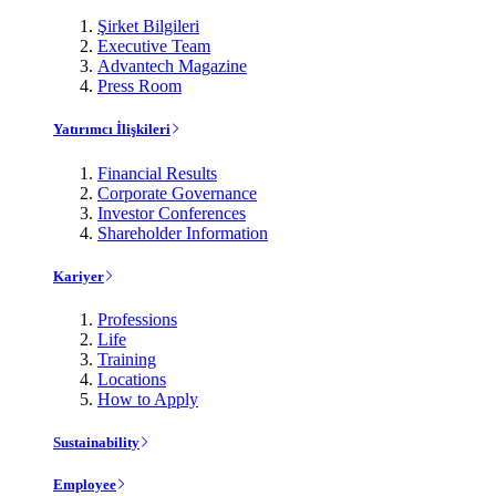
Şirket Bilgileri
Executive Team
Advantech Magazine
Press Room
Yatırımcı İlişkileri
Financial Results
Corporate Governance
Investor Conferences
Shareholder Information
Kariyer
Professions
Life
Training
Locations
How to Apply
Sustainability
Employee