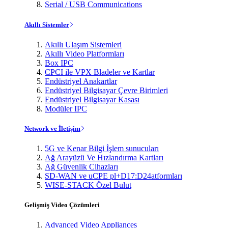
Serial / USB Communications
Akıllı Sistemler
Akıllı Ulaşım Sistemleri
Akıllı Video Platformları
Box IPC
CPCI ile VPX Bladeler ve Kartlar
Endüstriyel Anakartlar
Endüstriyel Bilgisayar Çevre Birimleri
Endüstriyel Bilgisayar Kasası
Modüler IPC
Network ve İletişim
5G ve Kenar Bilgi İşlem sunucuları
Ağ Arayüzü Ve Hızlandırma Kartları
Ağ Güvenlik Cihazları
SD-WAN ve uCPE pl+D17:D24atformları
WISE-STACK Özel Bulut
Gelişmiş Video Çözümleri
Advanced Video Appliances