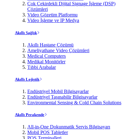
Çok Çekirdekli Dijital Signage İşleme (DSP)
Çözümleri
Video Gözetim Platformu
Video İşleme ve IP Medya
Akıllı Sağlık
Akıllı Hastane Çözümü
Ameliyathane Video Çözümleri
Medical Computers
Medikal Monitörler
Tıbbi Arabalar
Akıllı Lojistik
Endüstriyel Mobil Bilgisayarlar
Endüstriyel Taşınabilir Bilgisayarlar
Environmental Sensing & Cold Chain Solutions
Akıllı Perakende
All-in-One Dokunmatik Servis Bilgisayarı
Mobil POS Tabletler
POS Terminalleri