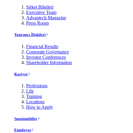
Şirket Bilgileri
Executive Team
Advantech Magazine
Press Room
Yatırımcı İlişkileri
Financial Results
Corporate Governance
Investor Conferences
Shareholder Information
Kariyer
Professions
Life
Training
Locations
How to Apply
Sustainability
Employee