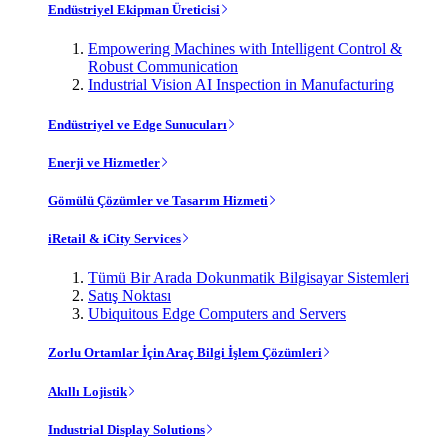
Endüstriyel Ekipman Üreticisi
Empowering Machines with Intelligent Control &
Robust Communication
Industrial Vision AI Inspection in Manufacturing
Endüstriyel ve Edge Sunucuları
Enerji ve Hizmetler
Gömülü Çözümler ve Tasarım Hizmeti
iRetail & iCity Services
Tümü Bir Arada Dokunmatik Bilgisayar Sistemleri
Satış Noktası
Ubiquitous Edge Computers and Servers
Zorlu Ortamlar İçin Araç Bilgi İşlem Çözümleri
Akıllı Lojistik
Industrial Display Solutions