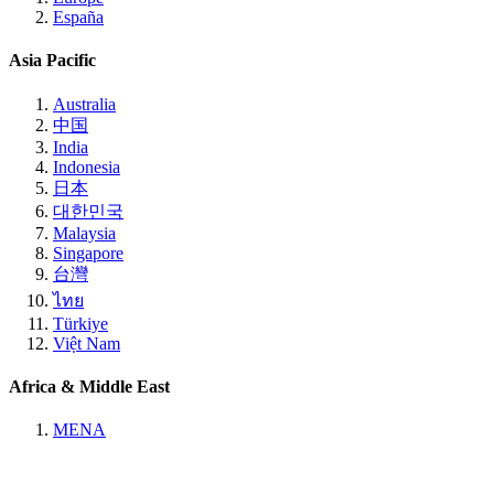
España
Asia Pacific
Australia
中国
India
Indonesia
日本
대한민국
Malaysia
Singapore
台灣
ไทย
Türkiye
Việt Nam
Africa & Middle East
MENA