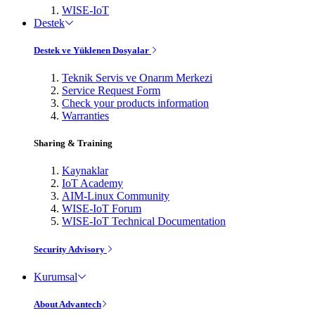
WISE-IoT
Destek
Destek ve Yüklenen Dosyalar
Teknik Servis ve Onarım Merkezi
Service Request Form
Check your products information
Warranties
Sharing & Training
Kaynaklar
IoT Academy
AIM-Linux Community
WISE-IoT Forum
WISE-IoT Technical Documentation
Security Advisory
Kurumsal
About Advantech