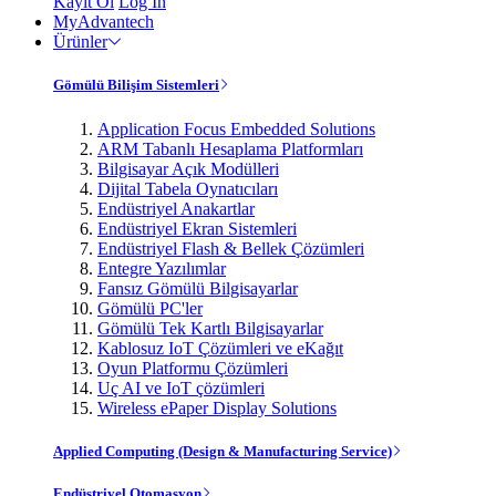
Kayıt Ol
Log In
MyAdvantech
Ürünler
Gömülü Bilişim Sistemleri
Application Focus Embedded Solutions
ARM Tabanlı Hesaplama Platformları
Bilgisayar Açık Modülleri
Dijital Tabela Oynatıcıları
Endüstriyel Anakartlar
Endüstriyel Ekran Sistemleri
Endüstriyel Flash & Bellek Çözümleri
Entegre Yazılımlar
Fansız Gömülü Bilgisayarlar
Gömülü PC'ler
Gömülü Tek Kartlı Bilgisayarlar
Kablosuz IoT Çözümleri ve eKağıt
Oyun Platformu Çözümleri
Uç AI ve IoT çözümleri
Wireless ePaper Display Solutions
Applied Computing (Design & Manufacturing Service)
Endüstriyel Otomasyon