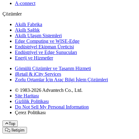
A-connect
Çözümler
Akıllı Fabrika
Akıllı Sağlık
Akıllı Ulaşım Sistemleri
Edge Computing ve WISE-Edge
Endüstriyel Ekipman Üreticisi
Endüstriyel ve Edge Sunucuları
Enerji ve Hizmetler
Gömülü Çözümler ve Tasarım Hizmeti
iRetail & iCity Services
Zorlu Ortamlar İçin Araç Bilgi İşlem Çözümleri
© 1983-2026 Advantech Co., Ltd.
Site Haritası
Gizlilik Politikası
Do Not Sell My Personal Information
Çerez Politikası
Top
İletişim