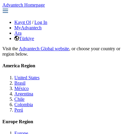
Advantech Homepage
Kayıt Ol
/
Log In
MyAdvantech
Ara
Türkiye
Visit the
Advantech Global website
, or choose your country or
region below.
America Region
United States
Brasil
México
Argentina
Chile
Colombia
Perú
Europe Region
Europe