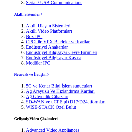
Serial / USB Communications
Akıllı Sistemler
Akıllı Ulaşım Sistemleri
Akıllı Video Platformları
Box IPC
CPCI ile VPX Bladeler ve Kartlar
Endüstriyel Anakartlar
Endüstriyel Bilgisayar Çevre Birimleri
Endüstriyel Bilgisayar Kasası
Modüler IPC
Network ve İletişim
5G ve Kenar Bilgi İşlem sunucuları
Ağ Arayüzü Ve Hızlandırma Kartları
Ağ Güvenlik Cihazları
SD-WAN ve uCPE pl+D17:D24atformları
WISE-STACK Özel Bulut
Gelişmiş Video Çözümleri
Advanced Video Appliances