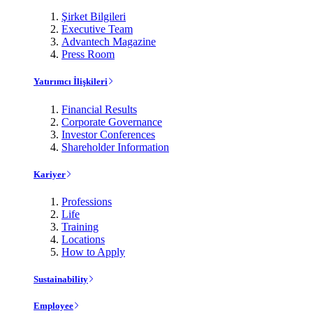
Şirket Bilgileri
Executive Team
Advantech Magazine
Press Room
Yatırımcı İlişkileri
Financial Results
Corporate Governance
Investor Conferences
Shareholder Information
Kariyer
Professions
Life
Training
Locations
How to Apply
Sustainability
Employee