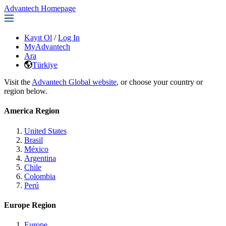
Advantech Homepage
Kayıt Ol
/
Log In
MyAdvantech
Ara
Türkiye
Visit the
Advantech Global website
, or choose your country or
region below.
America Region
United States
Brasil
México
Argentina
Chile
Colombia
Perú
Europe Region
Europe