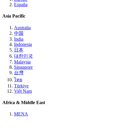
España
Asia Pacific
Australia
中国
India
Indonesia
日本
대한민국
Malaysia
Singapore
台灣
ไทย
Türkiye
Việt Nam
Africa & Middle East
MENA