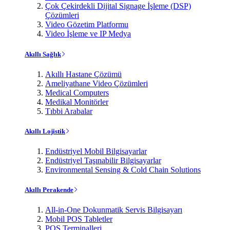
Çok Çekirdekli Dijital Signage İşleme (DSP)
Çözümleri
Video Gözetim Platformu
Video İşleme ve IP Medya
Akıllı Sağlık
Akıllı Hastane Çözümü
Ameliyathane Video Çözümleri
Medical Computers
Medikal Monitörler
Tıbbi Arabalar
Akıllı Lojistik
Endüstriyel Mobil Bilgisayarlar
Endüstriyel Taşınabilir Bilgisayarlar
Environmental Sensing & Cold Chain Solutions
Akıllı Perakende
All-in-One Dokunmatik Servis Bilgisayarı
Mobil POS Tabletler
POS Terminalleri