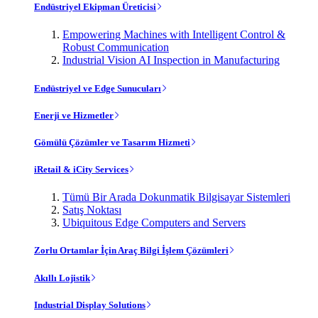
Endüstriyel Ekipman Üreticisi
Empowering Machines with Intelligent Control &
Robust Communication
Industrial Vision AI Inspection in Manufacturing
Endüstriyel ve Edge Sunucuları
Enerji ve Hizmetler
Gömülü Çözümler ve Tasarım Hizmeti
iRetail & iCity Services
Tümü Bir Arada Dokunmatik Bilgisayar Sistemleri
Satış Noktası
Ubiquitous Edge Computers and Servers
Zorlu Ortamlar İçin Araç Bilgi İşlem Çözümleri
Akıllı Lojistik
Industrial Display Solutions