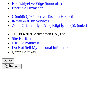
Endüstriyel ve Edge Sunucuları
Enerji ve Hizmetler
Gömülü Çözümler ve Tasarım Hizmeti
iRetail & iCity Services
Zorlu Ortamlar İçin Araç Bilgi İşlem Çözümleri
© 1983-2026 Advantech Co., Ltd.
Site Haritası
Gizlilik Politikası
Do Not Sell My Personal Information
Çerez Politikası
Top
İletişim