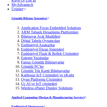
Kayıt Ol
Log In
MyAdvantech
Ürünler
Gömülü Bilişim Sistemleri
Application Focus Embedded Solutions
ARM Tabanlı Hesaplama Platformları
Bilgisayar Açık Modülleri
Dijital Tabela Oynatıcıları
Endüstriyel Anakartlar
Endüstriyel Ekran Sistemleri
Endüstriyel Flash & Bellek Çözümleri
Entegre Yazılımlar
Fansız Gömülü Bilgisayarlar
Gömülü PC'ler
Gömülü Tek Kartlı Bilgisayarlar
Kablosuz IoT Çözümleri ve eKağıt
Oyun Platformu Çözümleri
Uç AI ve IoT çözümleri
Wireless ePaper Display Solutions
Applied Computing (Design & Manufacturing Service)
Endüstriyel Otomasyon