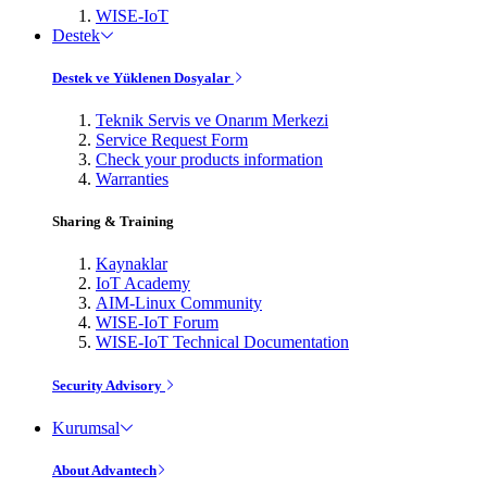
WISE-IoT
Destek
Destek ve Yüklenen Dosyalar
Teknik Servis ve Onarım Merkezi
Service Request Form
Check your products information
Warranties
Sharing & Training
Kaynaklar
IoT Academy
AIM-Linux Community
WISE-IoT Forum
WISE-IoT Technical Documentation
Security Advisory
Kurumsal
About Advantech