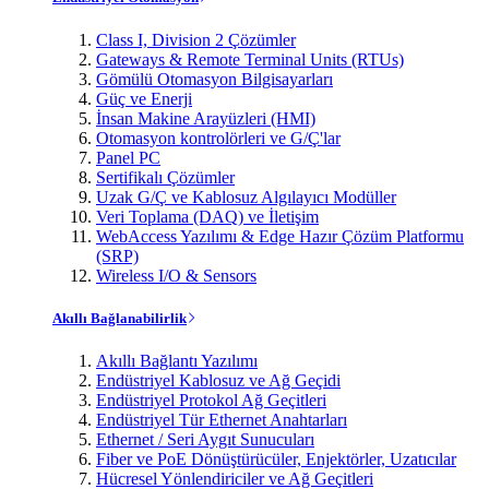
Class I, Division 2 Çözümler
Gateways & Remote Terminal Units (RTUs)
Gömülü Otomasyon Bilgisayarları
Güç ve Enerji
İnsan Makine Arayüzleri (HMI)
Otomasyon kontrolörleri ve G/Ç'lar
Panel PC
Sertifikalı Çözümler
Uzak G/Ç ve Kablosuz Algılayıcı Modüller
Veri Toplama (DAQ) ve İletişim
WebAccess Yazılımı & Edge Hazır Çözüm Platformu
(SRP)
Wireless I/O & Sensors
Akıllı Bağlanabilirlik
Akıllı Bağlantı Yazılımı
Endüstriyel Kablosuz ve Ağ Geçidi
Endüstriyel Protokol Ağ Geçitleri
Endüstriyel Tür Ethernet Anahtarları
Ethernet / Seri Aygıt Sunucuları
Fiber ve PoE Dönüştürücüler, Enjektörler, Uzatıcılar
Hücresel Yönlendiriciler ve Ağ Geçitleri