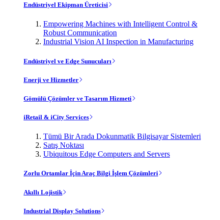
Endüstriyel Ekipman Üreticisi
Empowering Machines with Intelligent Control &
Robust Communication
Industrial Vision AI Inspection in Manufacturing
Endüstriyel ve Edge Sunucuları
Enerji ve Hizmetler
Gömülü Çözümler ve Tasarım Hizmeti
iRetail & iCity Services
Tümü Bir Arada Dokunmatik Bilgisayar Sistemleri
Satış Noktası
Ubiquitous Edge Computers and Servers
Zorlu Ortamlar İçin Araç Bilgi İşlem Çözümleri
Akıllı Lojistik
Industrial Display Solutions