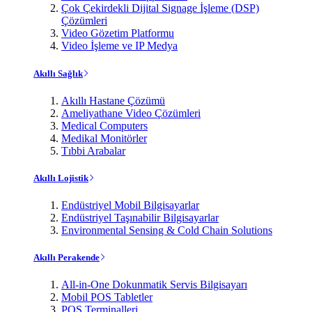
Çok Çekirdekli Dijital Signage İşleme (DSP)
Çözümleri
Video Gözetim Platformu
Video İşleme ve IP Medya
Akıllı Sağlık
Akıllı Hastane Çözümü
Ameliyathane Video Çözümleri
Medical Computers
Medikal Monitörler
Tıbbi Arabalar
Akıllı Lojistik
Endüstriyel Mobil Bilgisayarlar
Endüstriyel Taşınabilir Bilgisayarlar
Environmental Sensing & Cold Chain Solutions
Akıllı Perakende
All-in-One Dokunmatik Servis Bilgisayarı
Mobil POS Tabletler
POS Terminalleri