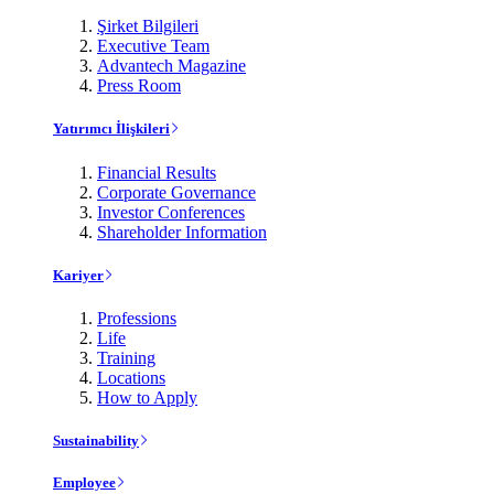
Şirket Bilgileri
Executive Team
Advantech Magazine
Press Room
Yatırımcı İlişkileri
Financial Results
Corporate Governance
Investor Conferences
Shareholder Information
Kariyer
Professions
Life
Training
Locations
How to Apply
Sustainability
Employee