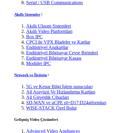
Serial / USB Communications
Akıllı Sistemler
Akıllı Ulaşım Sistemleri
Akıllı Video Platformları
Box IPC
CPCI ile VPX Bladeler ve Kartlar
Endüstriyel Anakartlar
Endüstriyel Bilgisayar Çevre Birimleri
Endüstriyel Bilgisayar Kasası
Modüler IPC
Network ve İletişim
5G ve Kenar Bilgi İşlem sunucuları
Ağ Arayüzü Ve Hızlandırma Kartları
Ağ Güvenlik Cihazları
SD-WAN ve uCPE pl+D17:D24atformları
WISE-STACK Özel Bulut
Gelişmiş Video Çözümleri
Advanced Video Appliances