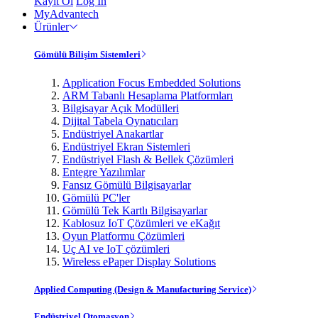
Kayıt Ol
Log In
MyAdvantech
Ürünler
Gömülü Bilişim Sistemleri
Application Focus Embedded Solutions
ARM Tabanlı Hesaplama Platformları
Bilgisayar Açık Modülleri
Dijital Tabela Oynatıcıları
Endüstriyel Anakartlar
Endüstriyel Ekran Sistemleri
Endüstriyel Flash & Bellek Çözümleri
Entegre Yazılımlar
Fansız Gömülü Bilgisayarlar
Gömülü PC'ler
Gömülü Tek Kartlı Bilgisayarlar
Kablosuz IoT Çözümleri ve eKağıt
Oyun Platformu Çözümleri
Uç AI ve IoT çözümleri
Wireless ePaper Display Solutions
Applied Computing (Design & Manufacturing Service)
Endüstriyel Otomasyon