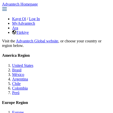
Advantech Homepage
Kayıt Ol
/
Log In
MyAdvantech
Ara
Türkiye
Visit the
Advantech Global website
, or choose your country or
region below.
America Region
United States
Brasil
México
Argentina
Chile
Colombia
Perú
Europe Region
Europe