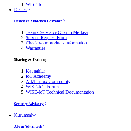
WISE-IoT
Destek
Destek ve Yüklenen Dosyalar
Teknik Servis ve Onarım Merkezi
Service Request Form
Check your products information
Warranties
Sharing & Training
Kaynaklar
IoT Academy
AIM-Linux Community
WISE-IoT Forum
WISE-IoT Technical Documentation
Security Advisory
Kurumsal
About Advantech