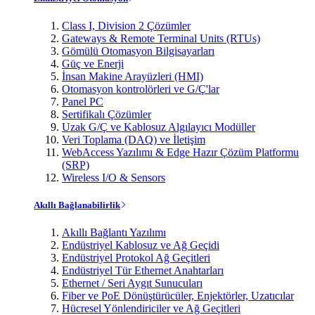
Class I, Division 2 Çözümler
Gateways & Remote Terminal Units (RTUs)
Gömülü Otomasyon Bilgisayarları
Güç ve Enerji
İnsan Makine Arayüzleri (HMI)
Otomasyon kontrolörleri ve G/Ç'lar
Panel PC
Sertifikalı Çözümler
Uzak G/Ç ve Kablosuz Algılayıcı Modüller
Veri Toplama (DAQ) ve İletişim
WebAccess Yazılımı & Edge Hazır Çözüm Platformu
(SRP)
Wireless I/O & Sensors
Akıllı Bağlanabilirlik
Akıllı Bağlantı Yazılımı
Endüstriyel Kablosuz ve Ağ Geçidi
Endüstriyel Protokol Ağ Geçitleri
Endüstriyel Tür Ethernet Anahtarları
Ethernet / Seri Aygıt Sunucuları
Fiber ve PoE Dönüştürücüler, Enjektörler, Uzatıcılar
Hücresel Yönlendiriciler ve Ağ Geçitleri