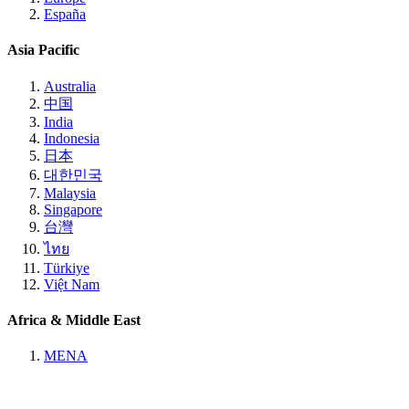
España
Asia Pacific
Australia
中国
India
Indonesia
日本
대한민국
Malaysia
Singapore
台灣
ไทย
Türkiye
Việt Nam
Africa & Middle East
MENA