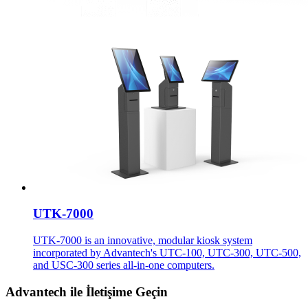
UTK-7000
UTK-7000 is an innovative, modular kiosk system
incorporated by Advantech's UTC-100, UTC-300, UTC-500,
and USC-300 series all-in-one computers.
Advantech ile İletişime Geçin