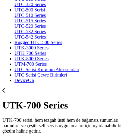
UTC-320 Series
UTC-500 Serisi
UTC-510 Series
UTC-515 Series
UTC-520 Series
UTC-532 Series
UTC-542 Series
Rugged UTC-500 Series
UTK-3000 Series
UTK-700 Series
UTK-8000 Series
UTM-700 Series
UTC Serisi Kurulum Aksesuarları
UTC Serisi Çevre Birimleri
DeviceOn
UTK-700 Series
UTK-700 serisi, hem tezgah üstü hem de bağımsız sunumları
barındırır ve çeşitli self servis uygulamaları için uyarlanabilir bir
çözüm haline getirir.