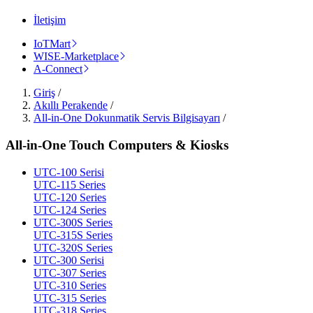
İletişim
IoTMart
WISE-Marketplace
A-Connect
Giriş
/
Akıllı Perakende
/
All-in-One Dokunmatik Servis Bilgisayarı
/
All-in-One Touch Computers & Kiosks
UTC-100 Serisi
UTC-115 Series
UTC-120 Series
UTC-124 Series
UTC-300S Series
UTC-315S Series
UTC-320S Series
UTC-300 Serisi
UTC-307 Series
UTC-310 Series
UTC-315 Series
UTC-318 Series