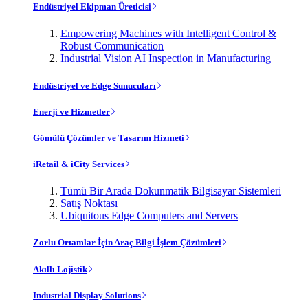
Endüstriyel Ekipman Üreticisi
Empowering Machines with Intelligent Control &
Robust Communication
Industrial Vision AI Inspection in Manufacturing
Endüstriyel ve Edge Sunucuları
Enerji ve Hizmetler
Gömülü Çözümler ve Tasarım Hizmeti
iRetail & iCity Services
Tümü Bir Arada Dokunmatik Bilgisayar Sistemleri
Satış Noktası
Ubiquitous Edge Computers and Servers
Zorlu Ortamlar İçin Araç Bilgi İşlem Çözümleri
Akıllı Lojistik
Industrial Display Solutions