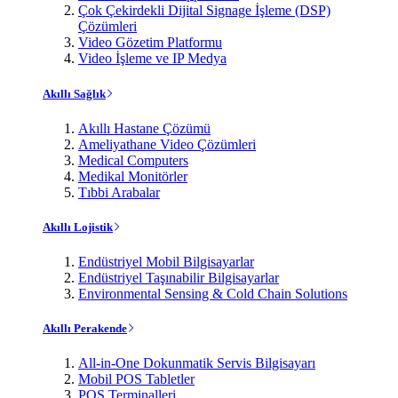
Çok Çekirdekli Dijital Signage İşleme (DSP)
Çözümleri
Video Gözetim Platformu
Video İşleme ve IP Medya
Akıllı Sağlık
Akıllı Hastane Çözümü
Ameliyathane Video Çözümleri
Medical Computers
Medikal Monitörler
Tıbbi Arabalar
Akıllı Lojistik
Endüstriyel Mobil Bilgisayarlar
Endüstriyel Taşınabilir Bilgisayarlar
Environmental Sensing & Cold Chain Solutions
Akıllı Perakende
All-in-One Dokunmatik Servis Bilgisayarı
Mobil POS Tabletler
POS Terminalleri