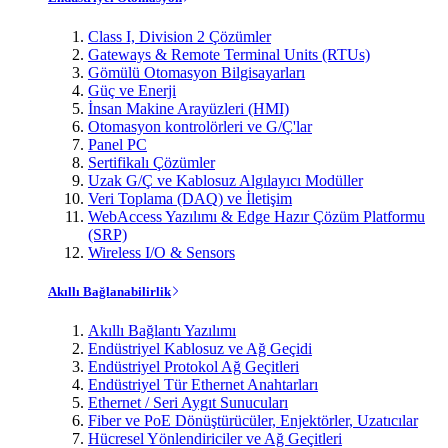
Class I, Division 2 Çözümler
Gateways & Remote Terminal Units (RTUs)
Gömülü Otomasyon Bilgisayarları
Güç ve Enerji
İnsan Makine Arayüzleri (HMI)
Otomasyon kontrolörleri ve G/Ç'lar
Panel PC
Sertifikalı Çözümler
Uzak G/Ç ve Kablosuz Algılayıcı Modüller
Veri Toplama (DAQ) ve İletişim
WebAccess Yazılımı & Edge Hazır Çözüm Platformu
(SRP)
Wireless I/O & Sensors
Akıllı Bağlanabilirlik
Akıllı Bağlantı Yazılımı
Endüstriyel Kablosuz ve Ağ Geçidi
Endüstriyel Protokol Ağ Geçitleri
Endüstriyel Tür Ethernet Anahtarları
Ethernet / Seri Aygıt Sunucuları
Fiber ve PoE Dönüştürücüler, Enjektörler, Uzatıcılar
Hücresel Yönlendiriciler ve Ağ Geçitleri