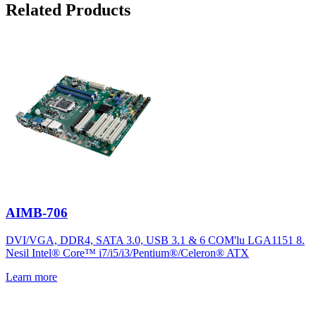
Related Products
AIMB-706
DVI/VGA, DDR4, SATA 3.0, USB 3.1 & 6 COM'lu LGA1151 8.
Nesil Intel® Core™ i7/i5/i3/Pentium®/Celeron® ATX
Learn more