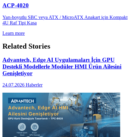
ACP-4020
Yarı-boyutlu SBC veya ATX / MicroATX Anakart için Kompakt
4U Raf Tipi Kasa
Learn more
Related Stories
Advantech, Edge AI Uygulamaları İçin GPU
Destekli Modellerle Modüler HMI Ürün Ailesini
Genişletiyor
24.07.2026
Haberler