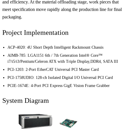
and efficiency. At the material offloading stage, work pieces that
meet specification move rapidly along the production line for final
packaging.
Project Implementation
ACP-4020:
4U Short Depth Intelligent Rackmount Chassis
AIMB-785:
LGA1151 6th / 7th Generation Intel® Core™
i7/i5/i3/Pentium/Celeron ATX with Triple Display,DDR4, SATA III
PCI-1203:
2-Port EtherCAT Universal PCI Master Card
PCI-1758UDIO:
128-ch Isolated Digital I/O Universal PCI Card
PCIE-1674E:
4-Port PCI Express GigE Vision Frame Grabber
System Diagram