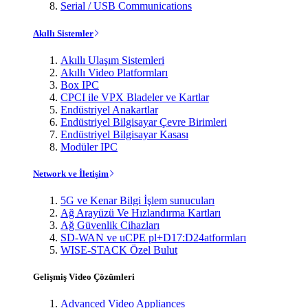
Serial / USB Communications
Akıllı Sistemler
Akıllı Ulaşım Sistemleri
Akıllı Video Platformları
Box IPC
CPCI ile VPX Bladeler ve Kartlar
Endüstriyel Anakartlar
Endüstriyel Bilgisayar Çevre Birimleri
Endüstriyel Bilgisayar Kasası
Modüler IPC
Network ve İletişim
5G ve Kenar Bilgi İşlem sunucuları
Ağ Arayüzü Ve Hızlandırma Kartları
Ağ Güvenlik Cihazları
SD-WAN ve uCPE pl+D17:D24atformları
WISE-STACK Özel Bulut
Gelişmiş Video Çözümleri
Advanced Video Appliances