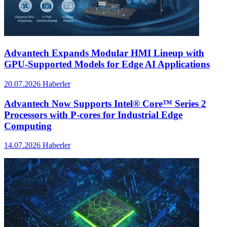
Advantech Expands Modular HMI Lineup with
GPU-Supported Models for Edge AI Applications
20.07.2026
Haberler
Advantech Now Supports Intel® Core™ Series 2
Processors with P-cores for Industrial Edge
Computing
14.07.2026
Haberler