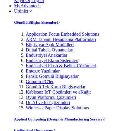
Kayıt Ol
Log In
MyAdvantech
Ürünler
Gömülü Bilişim Sistemleri
Application Focus Embedded Solutions
ARM Tabanlı Hesaplama Platformları
Bilgisayar Açık Modülleri
Dijital Tabela Oynatıcıları
Endüstriyel Anakartlar
Endüstriyel Ekran Sistemleri
Endüstriyel Flash & Bellek Çözümleri
Entegre Yazılımlar
Fansız Gömülü Bilgisayarlar
Gömülü PC'ler
Gömülü Tek Kartlı Bilgisayarlar
Kablosuz IoT Çözümleri ve eKağıt
Oyun Platformu Çözümleri
Uç AI ve IoT çözümleri
Wireless ePaper Display Solutions
Applied Computing (Design & Manufacturing Service)
Endüstriyel Otomasyon