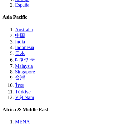
España
Asia Pacific
Australia
中国
India
Indonesia
日本
대한민국
Malaysia
Singapore
台灣
ไทย
Türkiye
Việt Nam
Africa & Middle East
MENA