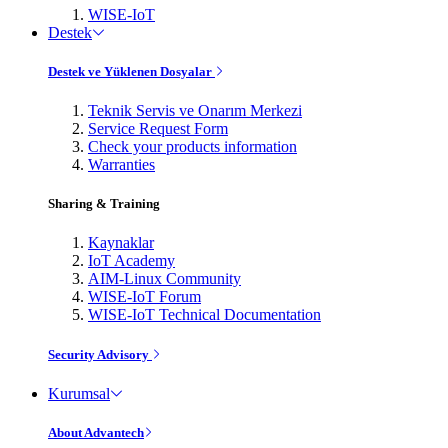
WISE-IoT
Destek
Destek ve Yüklenen Dosyalar
Teknik Servis ve Onarım Merkezi
Service Request Form
Check your products information
Warranties
Sharing & Training
Kaynaklar
IoT Academy
AIM-Linux Community
WISE-IoT Forum
WISE-IoT Technical Documentation
Security Advisory
Kurumsal
About Advantech