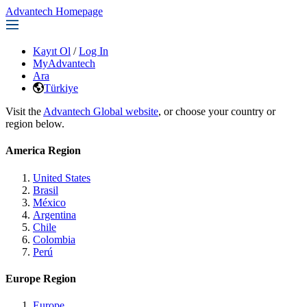
Advantech Homepage
Kayıt Ol
/
Log In
MyAdvantech
Ara
Türkiye
Visit the
Advantech Global website
, or choose your country or
region below.
America Region
United States
Brasil
México
Argentina
Chile
Colombia
Perú
Europe Region
Europe