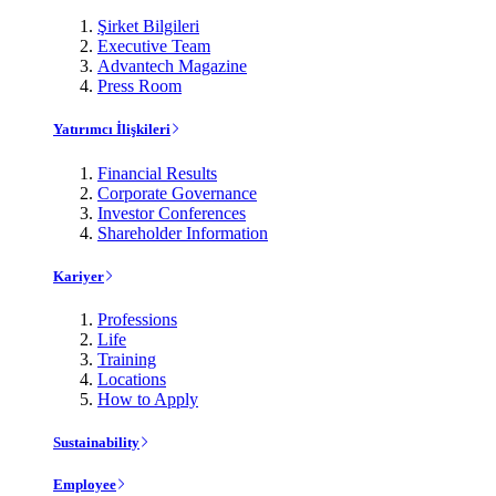
Şirket Bilgileri
Executive Team
Advantech Magazine
Press Room
Yatırımcı İlişkileri
Financial Results
Corporate Governance
Investor Conferences
Shareholder Information
Kariyer
Professions
Life
Training
Locations
How to Apply
Sustainability
Employee