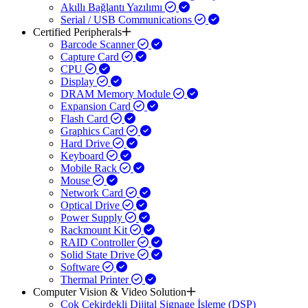
Akıllı Bağlantı Yazılımı
Serial / USB Communications
Certified Peripherals
Barcode Scanner
Capture Card
CPU
Display
DRAM Memory Module
Expansion Card
Flash Card
Graphics Card
Hard Drive
Keyboard
Mobile Rack
Mouse
Network Card
Optical Drive
Power Supply
Rackmount Kit
RAID Controller
Solid State Drive
Software
Thermal Printer
Computer Vision & Video Solution
Çok Çekirdekli Dijital Signage İşleme (DSP)