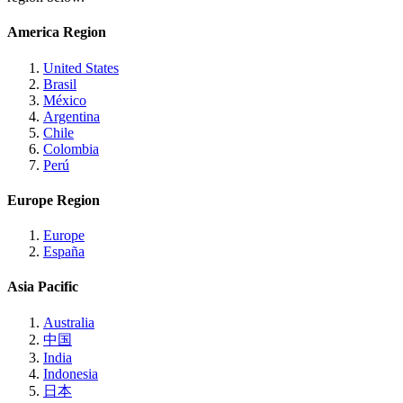
America Region
United States
Brasil
México
Argentina
Chile
Colombia
Perú
Europe Region
Europe
España
Asia Pacific
Australia
中国
India
Indonesia
日本