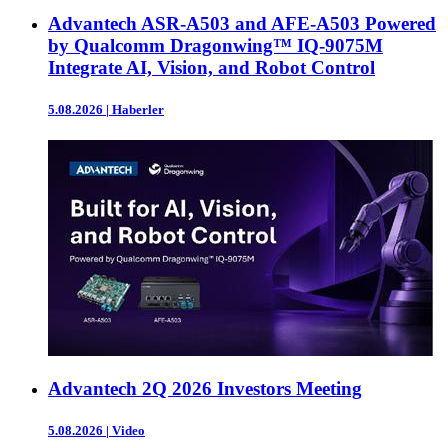
Advantech ASR-A503 and AFE-A503 Powered
by Qualcomm Dragonwing™ IQ-9075M
Integrate AI, Vision, and Robot Control
5.08.2026
|
Haberler
Advantech 2Q 2026 Investors Meeting
5.08.2026
|
Video