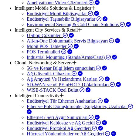
Ameliyathane Video Çözümleri
Intelligent Mobile Solutions & Logistics
Endüstriyel Mobil Bilgisayarlar
Endüstriyel Taşınabilir Bilgisayarlar
Environmental Sensing & Cold Chain Solutions
Intelligent City Services & Retail
UShop Çözümleri
All-in-One Dokunmatik Servis Bilgisayarı
Mobil POS Tabletler
POS Terminalleri
Industrial Mounting (Stands/Arms/Carts)
Cloud, Networking & Servers
5G ve Kenar Bilgi İşlem sunucuları
Ağ Güvenlik Cihazları
Ağ Arayüzü Ve Hızlandırma Kartları
SD-WAN ve uCPE pl+D17:D24atformları
WISE-STACK Özel Bulut
Intelligent Connectivity
Endüstriyel Tür Ethernet Anahtarları
Fiber ve PoE Dönüştürücüler, Enjektörler, Uzatıcılar
Ethernet / Seri Aygıt Sunucuları
Endüstriyel Kablosuz ve Ağ Geçidi
Endüstriyel Protokol Ağ Geçitleri
Hücresel Yönlendiriciler ve Ağ Geçitleri