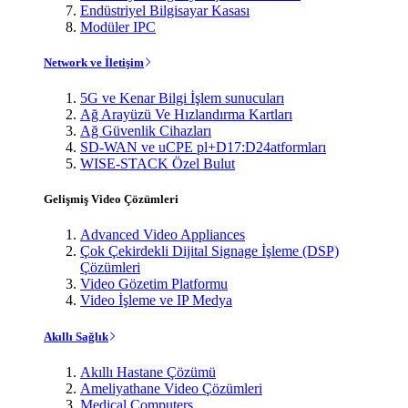
Endüstriyel Bilgisayar Kasası
Modüler IPC
Network ve İletişim
5G ve Kenar Bilgi İşlem sunucuları
Ağ Arayüzü Ve Hızlandırma Kartları
Ağ Güvenlik Cihazları
SD-WAN ve uCPE pl+D17:D24atformları
WISE-STACK Özel Bulut
Gelişmiş Video Çözümleri
Advanced Video Appliances
Çok Çekirdekli Dijital Signage İşleme (DSP)
Çözümleri
Video Gözetim Platformu
Video İşleme ve IP Medya
Akıllı Sağlık
Akıllı Hastane Çözümü
Ameliyathane Video Çözümleri
Medical Computers