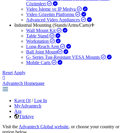
Çözümleri
Video İşleme ve IP Medya
Video Gözetim Platformu
Advanced Video Appliances
Industrial Mounting (Stands/Arms/Carts)
Wall Mount Kit
Table Stand
Workstation
Long-Reach Arm
Ball Joint Mount​
G- Series Tug-Resistant VESA Mounts
Mobile Carts
Reset
Apply
Advantech Homepage
Kayıt Ol
/
Log In
MyAdvantech
Ara
Türkiye
Visit the
Advantech Global website
, or choose your country or
region below.