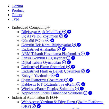
Çözüm
Product
Others
Type
Embedded Computing
Bilgisayar Açık Modülleri
Uç AI ve IoT çözümleri
Gömülü PC'ler
Gömülü Tek Kartlı Bilgisayarlar
Endüstriyel Anakartlar
ARM Tabanlı Hesaplama Platformları
Fansız Gömülü Bilgisayarlar
Dijital Tabela Oynatıcıları
Endüstriyel Ekran Sistemleri
Endüstriyel Flash & Bellek Çözümleri
Entegre Yazılımlar
Oyun Platformu Çözümleri
Kablosuz IoT Çözümleri ve eKağıt
Wireless ePaper Display Solutions
Application Focus Embedded Solutions
Industrial Automation & I/O
WebAccess Yazılımı & Edge Hazır Çözüm Platformu
(SRP)