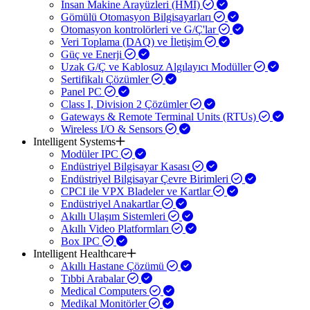
İnsan Makine Arayüzleri (HMI)
Gömülü Otomasyon Bilgisayarları
Otomasyon kontrolörleri ve G/Ç'lar
Veri Toplama (DAQ) ve İletişim
Güç ve Enerji
Uzak G/Ç ve Kablosuz Algılayıcı Modüller
Sertifikalı Çözümler
Panel PC
Class I, Division 2 Çözümler
Gateways & Remote Terminal Units (RTUs)
Wireless I/O & Sensors
Intelligent Systems
Modüler IPC
Endüstriyel Bilgisayar Kasası
Endüstriyel Bilgisayar Çevre Birimleri
CPCI ile VPX Bladeler ve Kartlar
Endüstriyel Anakartlar
Akıllı Ulaşım Sistemleri
Akıllı Video Platformları
Box IPC
Intelligent Healthcare
Akıllı Hastane Çözümü
Tıbbi Arabalar
Medical Computers
Medikal Monitörler