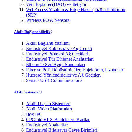
Veri Toplama (DAQ) ve İletişim
WebAccess Yazılımı & Edge Hazır Çözüm Platformu
(SRP)
Wireless I/O & Sensors
Akıllı Bağlanabilirlik
Akıllı Bağlantı Yazılımı
Endüstriyel Kablosuz ve Ağ Geçidi
Endüstriyel Protokol Ağ Geçitleri
Endüstriyel Tür Ethernet Anahtarları
Ethernet / Seri Aygıt Sunucuları
Fiber ve PoE Dönüştürücüler, Enjektörler, Uzatıcılar
Hücresel Yönlendiriciler ve Ağ Geçitleri
Serial / USB Communications
Akıllı Sistemler
Akıllı Ulaşım Sistemleri
Akıllı Video Platformları
Box IPC
CPCI ile VPX Bladeler ve Kartlar
Endüstriyel Anakartlar
Endüstriyel Bilgisayar Çevre Birimleri