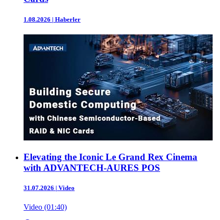
1.08.2026
|
Haberler
Elevating the Iconic Le Grand Rex Cinema
with ADVANTECH-AURES POS
31.07.2026
|
Video
Video (01:40)