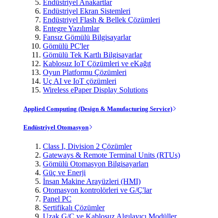
Endüstriyel Anakartlar
Endüstriyel Ekran Sistemleri
Endüstriyel Flash & Bellek Çözümleri
Entegre Yazılımlar
Fansız Gömülü Bilgisayarlar
Gömülü PC'ler
Gömülü Tek Kartlı Bilgisayarlar
Kablosuz IoT Çözümleri ve eKağıt
Oyun Platformu Çözümleri
Uç AI ve IoT çözümleri
Wireless ePaper Display Solutions
Applied Computing (Design & Manufacturing Service)
Endüstriyel Otomasyon
Class I, Division 2 Çözümler
Gateways & Remote Terminal Units (RTUs)
Gömülü Otomasyon Bilgisayarları
Güç ve Enerji
İnsan Makine Arayüzleri (HMI)
Otomasyon kontrolörleri ve G/Ç'lar
Panel PC
Sertifikalı Çözümler
Uzak G/Ç ve Kablosuz Algılayıcı Modüller